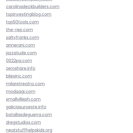
carolinadeckbuilders.com
topinvestingblog.com
top50tools.com
the-rep.com
saltyfranks.com
annerani.com
jazzatude.com
0022pa.com
zeroshare.info
bilesinc.com
milaretreatnz.com
modaagi.com
smallvilleph.com
galiciasuroeste.info
batallasdeguerra.com
dregstudios.com
neatstuffhelpskids.org