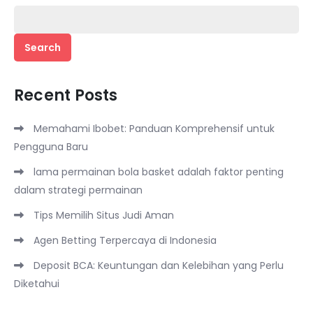
Search
for:
Recent Posts
Memahami Ibobet: Panduan Komprehensif untuk
Pengguna Baru
lama permainan bola basket adalah faktor penting
dalam strategi permainan
Tips Memilih Situs Judi Aman
Agen Betting Terpercaya di Indonesia
Deposit BCA: Keuntungan dan Kelebihan yang Perlu
Diketahui