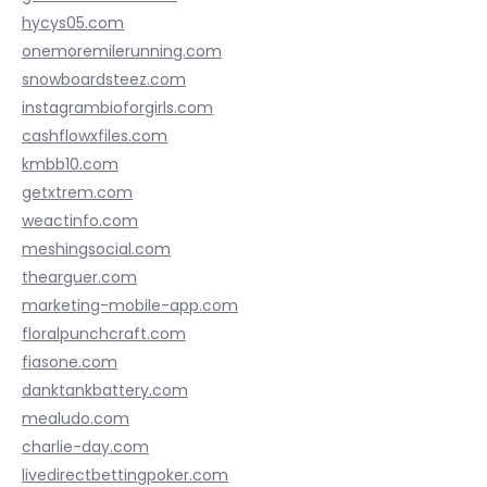
hycys05.com
onemoremilerunning.com
snowboardsteez.com
instagrambioforgirls.com
cashflowxfiles.com
kmbb10.com
getxtrem.com
weactinfo.com
meshingsocial.com
thearguer.com
marketing-mobile-app.com
floralpunchcraft.com
fiasone.com
danktankbattery.com
mealudo.com
charlie-day.com
livedirectbettingpoker.com