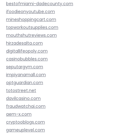
bestofmiami-dadecounty.com
ifoodieonyoutube.com
mineshoppingcart.com
topworkoutsupplies.com
mouthshutreviews.com
hirzadesalta.com
digitallifeopoly.com
casinobubbles.com
seputargym.com
impiyanamall.com
optguardian.com
totostreet.net
davilcasino.com
fraudwatchai.com
aem-x.com
cryptooblogs.com
gameuplevel.com