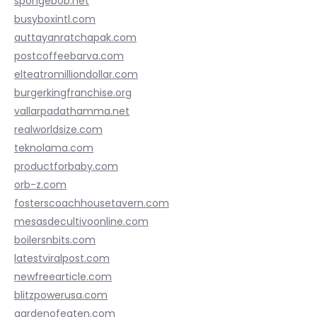
spongebob.net
busyboxintl.com
auttayanratchapak.com
postcoffeebarva.com
elteatromilliondollar.com
burgerkingfranchise.org
vallarpadathamma.net
realworldsize.com
teknolama.com
productforbaby.com
orb-z.com
fosterscoachhousetavern.com
mesasdecultivoonline.com
boilersnbits.com
latestviralpost.com
newfreearticle.com
blitzpowerusa.com
gardenofeaten.com