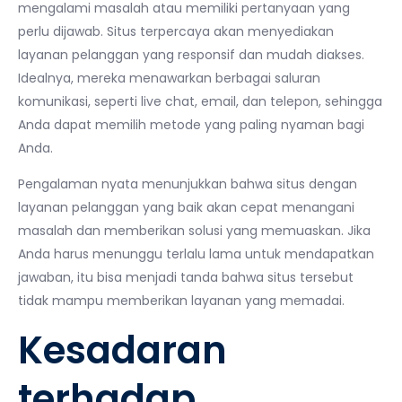
mengalami masalah atau memiliki pertanyaan yang
perlu dijawab. Situs terpercaya akan menyediakan
layanan pelanggan yang responsif dan mudah diakses.
Idealnya, mereka menawarkan berbagai saluran
komunikasi, seperti live chat, email, dan telepon, sehingga
Anda dapat memilih metode yang paling nyaman bagi
Anda.
Pengalaman nyata menunjukkan bahwa situs dengan
layanan pelanggan yang baik akan cepat menangani
masalah dan memberikan solusi yang memuaskan. Jika
Anda harus menunggu terlalu lama untuk mendapatkan
jawaban, itu bisa menjadi tanda bahwa situs tersebut
tidak mampu memberikan layanan yang memadai.
Kesadaran
terhadap