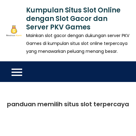
Skip
Kumpulan Situs Slot Online
to
dengan Slot Gacor dan
content
Server PKV Games
Mainkan slot gacor dengan dukungan server PKV
Games di kumpulan situs slot online terpercaya
yang menawarkan peluang menang besar.
panduan memilih situs slot terpercaya