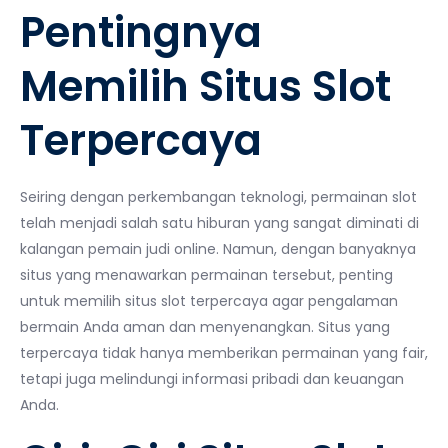
Pentingnya
Memilih Situs Slot
Terpercaya
Seiring dengan perkembangan teknologi, permainan slot
telah menjadi salah satu hiburan yang sangat diminati di
kalangan pemain judi online. Namun, dengan banyaknya
situs yang menawarkan permainan tersebut, penting
untuk memilih situs slot terpercaya agar pengalaman
bermain Anda aman dan menyenangkan. Situs yang
terpercaya tidak hanya memberikan permainan yang fair,
tetapi juga melindungi informasi pribadi dan keuangan
Anda.