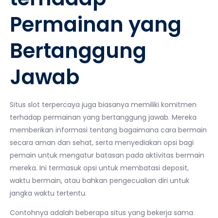
Permainan yang
Bertanggung
Jawab
Situs slot terpercaya juga biasanya memiliki komitmen
terhadap permainan yang bertanggung jawab. Mereka
memberikan informasi tentang bagaimana cara bermain
secara aman dan sehat, serta menyediakan opsi bagi
pemain untuk mengatur batasan pada aktivitas bermain
mereka. Ini termasuk opsi untuk membatasi deposit,
waktu bermain, atau bahkan pengecualian diri untuk
jangka waktu tertentu.
Contohnya adalah beberapa situs yang bekerja sama