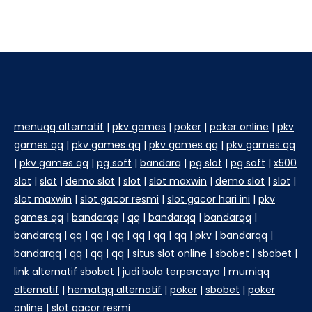
menuqq alternatif
|
pkv games
|
poker
|
poker online
|
pkv
games qq
|
pkv games qq
|
pkv games qq
|
pkv games qq
|
pkv games qq
|
pg soft
|
bandarq
|
pg slot
|
pg soft
|
x500
slot
|
slot
|
demo slot
|
slot
|
slot maxwin
|
demo slot
|
slot
|
slot maxwin
|
slot gacor resmi
|
slot gacor hari ini
|
pkv
games qq
|
bandarqq
|
qq
|
bandarqq
|
bandarqq
|
bandarqq
|
qq
|
qq
|
qq
|
qq
|
qq
|
qq
|
pkv
|
bandarqq
|
bandarqq
|
qq
|
qq
|
qq
|
situs slot online
|
sbobet
|
sbobet
|
link alternatif sbobet
|
judi bola terpercaya
|
murniqq
alternatif
|
hematqq alternatif
|
poker
|
sbobet
|
poker
online
|
slot gacor resmi