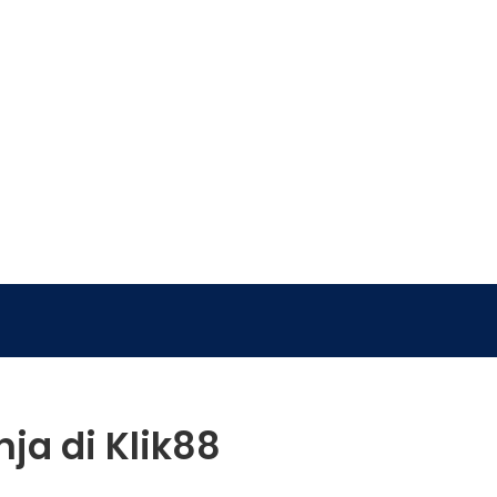
a di Klik88