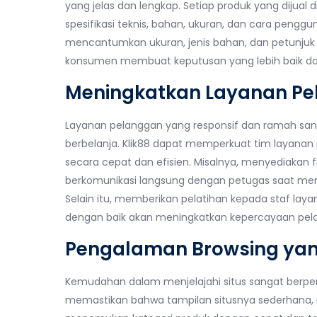
yang jelas dan lengkap. Setiap produk yang dijual di
spesifikasi teknis, bahan, ukuran, dan cara penggun
mencantumkan ukuran, jenis bahan, dan petunjuk
konsumen membuat keputusan yang lebih baik da
Meningkatkan Layanan P
Layanan pelanggan yang responsif dan ramah sa
berbelanja. Klik88 dapat memperkuat tim layan
secara cepat dan efisien. Misalnya, menyediakan 
berkomunikasi langsung dengan petugas saat memi
Selain itu, memberikan pelatihan kepada staf la
dengan baik akan meningkatkan kepercayaan pel
Pengalaman Browsing yang
Kemudahan dalam menjelajahi situs sangat berpen
memastikan bahwa tampilan situsnya sederhana, 