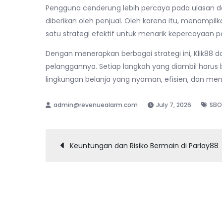
Pengguna cenderung lebih percaya pada ulasan da
diberikan oleh penjual. Oleh karena itu, menampil
satu strategi efektif untuk menarik kepercayaan p
Dengan menerapkan berbagai strategi ini, Klik88
pelanggannya. Setiap langkah yang diambil harus
lingkungan belanja yang nyaman, efisien, dan me
July 7, 2026
SBO
Post
Keuntungan dan Risiko Bermain di Parlay88
navigation