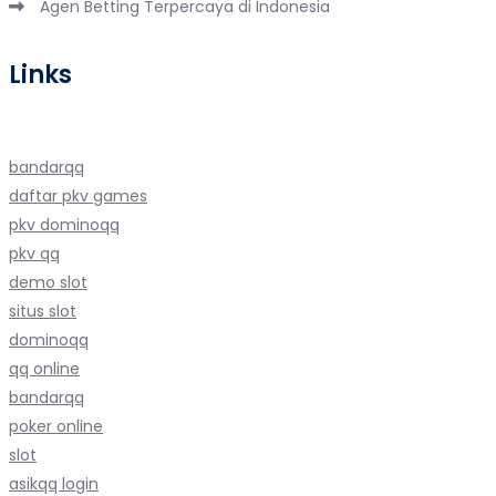
Agen Betting Terpercaya di Indonesia
Links
bandarqq
daftar pkv games
pkv dominoqq
pkv qq
demo slot
situs slot
dominoqq
qq online
bandarqq
poker online
slot
asikqq login