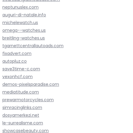
neptunuslex.com
auguri-di-natale.info
michelewatch.us
omega--watches.us
breitling-watches.us
tgarnettcentrallautoads.com
fixadvert.com
autopluz.co
save3time-c.com
vexonhcf.com
demos-pixelsparadise.com
mediatitude.com
prewarmotorcycles.com
simracinglinks.com
dosyamerkezi.net
le-surrealisme.com
showcasebeauty.com