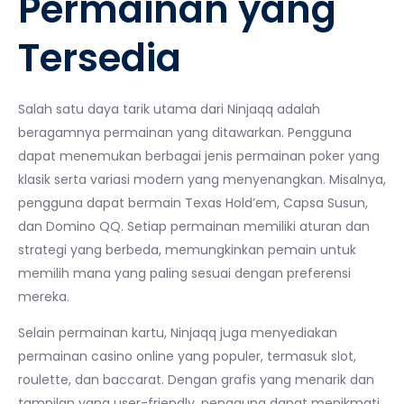
Permainan yang
Tersedia
Salah satu daya tarik utama dari Ninjaqq adalah
beragamnya permainan yang ditawarkan. Pengguna
dapat menemukan berbagai jenis permainan poker yang
klasik serta variasi modern yang menyenangkan. Misalnya,
pengguna dapat bermain Texas Hold’em, Capsa Susun,
dan Domino QQ. Setiap permainan memiliki aturan dan
strategi yang berbeda, memungkinkan pemain untuk
memilih mana yang paling sesuai dengan preferensi
mereka.
Selain permainan kartu, Ninjaqq juga menyediakan
permainan casino online yang populer, termasuk slot,
roulette, dan baccarat. Dengan grafis yang menarik dan
tampilan yang user-friendly, pengguna dapat menikmati