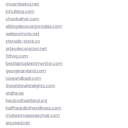
muambeiros.net
infozblog.com
chonbaihat.com
elblogdeoscargonzalez.com
webpromote.net
steroids-store.co
arteydecoracion.net
fithog.com
bestlaptopbestmonitor.com
georginaryland.com
roseandbasil.com
thewhitewhitelights.com
atdhe.ws
heckrodtwetland.org
halfheardinthestillness.com
mybestmassagechair.com
ericreed.net