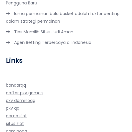
Pengguna Baru
lama permainan bola basket adalah faktor penting
dalam strategi permainan
Tips Memilih Situs Judi Aman
Agen Betting Terpercaya di Indonesia
Links
bandarqq
daftar pkv games
pkv dominoqq
pkv qq
demo slot
situs slot
dominoqq