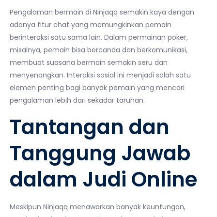
Pengalaman bermain di Ninjaqq semakin kaya dengan
adanya fitur chat yang memungkinkan pemain
berinteraksi satu sama lain. Dalam permainan poker,
misalnya, pemain bisa bercanda dan berkomunikasi,
membuat suasana bermain semakin seru dan
menyenangkan. Interaksi sosial ini menjadi salah satu
elemen penting bagi banyak pemain yang mencari
pengalaman lebih dari sekadar taruhan.
Tantangan dan
Tanggung Jawab
dalam Judi Online
Meskipun Ninjaqq menawarkan banyak keuntungan,