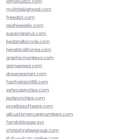
iamayudoc.com
mylittlebighead.com
freealot.com
asahiweekly.com
supercleanut.com
bedandbicycle.com
heraldcalifornia.com
graphicmonkeys.com
gamepixies.com
drawneastart.com
fasthokislot88.com
safecasinotips.com
jackpotchips.com
proelitesoftware.com
allcustomercarenumbers.com
familyblogger.xyz
chrisjohnslawgroup.com
klub-vulcan-online.com