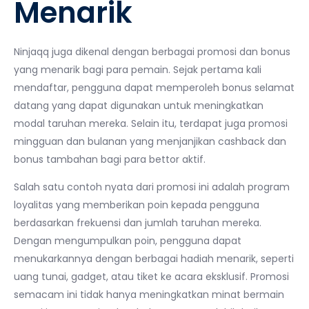
Menarik
Ninjaqq juga dikenal dengan berbagai promosi dan bonus
yang menarik bagi para pemain. Sejak pertama kali
mendaftar, pengguna dapat memperoleh bonus selamat
datang yang dapat digunakan untuk meningkatkan
modal taruhan mereka. Selain itu, terdapat juga promosi
mingguan dan bulanan yang menjanjikan cashback dan
bonus tambahan bagi para bettor aktif.
Salah satu contoh nyata dari promosi ini adalah program
loyalitas yang memberikan poin kepada pengguna
berdasarkan frekuensi dan jumlah taruhan mereka.
Dengan mengumpulkan poin, pengguna dapat
menukarkannya dengan berbagai hadiah menarik, seperti
uang tunai, gadget, atau tiket ke acara eksklusif. Promosi
semacam ini tidak hanya meningkatkan minat bermain