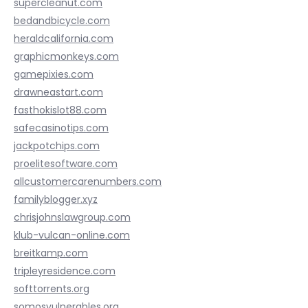
supercleanut.com
bedandbicycle.com
heraldcalifornia.com
graphicmonkeys.com
gamepixies.com
drawneastart.com
fasthokislot88.com
safecasinotips.com
jackpotchips.com
proelitesoftware.com
allcustomercarenumbers.com
familyblogger.xyz
chrisjohnslawgroup.com
klub-vulcan-online.com
breitkamp.com
tripleyresidence.com
softtorrents.org
somosvulnerables.org