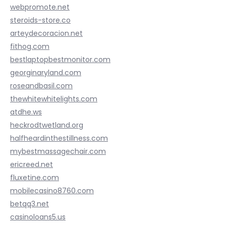
webpromote.net
steroids-store.co
arteydecoracion.net
fithog.com
bestlaptopbestmonitor.com
georginaryland.com
roseandbasil.com
thewhitewhitelights.com
atdhe.ws
heckrodtwetland.org
halfheardinthestillness.com
mybestmassagechair.com
ericreed.net
fluxetine.com
mobilecasino8760.com
betqq3.net
casinoloans5.us