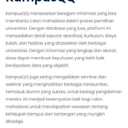
KampusQQ menawarkan beragam informasi yang bisa
membantu calon mahasiswa dalam proses pemilihan
universitas. Dengan database yang luas, platform ini
menyediakan detail seputar akreditasi, kurikulum, biaya
kuliah, dan fasilitas yang ditawarkan oleh berbagai
universitas. Dengan informasi yang lengkap dan akurat,
siswa dapat membuat keputusan yang lebih baik
berdasarkan data yang objektif.
KampusQQ juga sering mengadakan seminar dan
webinar yang menghadirkan berbagai narasumber,
termasuk alumni yang sukses, untuk berbagi pengalaman
mereka. Ini menjadi kesempatan baik bagi calon
mahasiswa untuk mendapatkan wawasan tentang
kehidupan kampus dan tantangan yang mungkin
dihadapi.