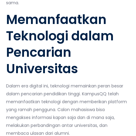
sama.
Memanfaatkan
Teknologi dalam
Pencarian
Universitas
Dalam era digital ini, teknologi memainkan peran besar
dalam pencarian pendidikan tinggi. KampusQQ telah
memanfaatkan teknologi dengan memberikan platform
yang ramah pengguna. Calon mahasiswa bisa
mengakses informasi kapan saja dan di mana saja,
melakukan perbandingan antar universitas, dan
membaca ulasan dari alumni.