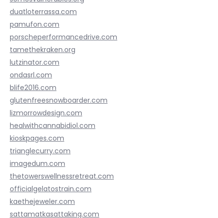
duatloterrassa.com
pamufon.com
porscheperformancedrive.com
tamethekraken.org
lutzinator.com
ondasrl.com
blife2016.com
glutenfreesnowboarder.com
lizmorrowdesign.com
healwithcannabidiol.com
kioskpages.com
trianglecurry.com
imagedum.com
thetowerswellnessretreat.com
officialgelatostrain.com
kaethejeweler.com
sattamatkasattaking.com