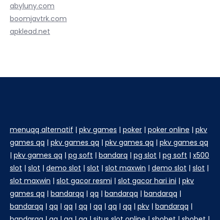
abyluny.com
boomjavtrk.com
apklead.net
menuqq alternatif
|
pkv games
|
poker
|
poker online
|
pkv
games qq
|
pkv games qq
|
pkv games qq
|
pkv games qq
|
pkv games qq
|
pg soft
|
bandarq
|
pg slot
|
pg soft
|
x500
slot
|
slot
|
demo slot
|
slot
|
slot maxwin
|
demo slot
|
slot
|
slot maxwin
|
slot gacor resmi
|
slot gacor hari ini
|
pkv
games qq
|
bandarqq
|
qq
|
bandarqq
|
bandarqq
|
bandarqq
|
qq
|
qq
|
qq
|
qq
|
qq
|
qq
|
pkv
|
bandarqq
|
bandarqq
|
qq
|
qq
|
qq
|
situs slot online
|
sbobet
|
sbobet
|