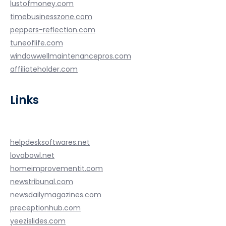
lustofmoney.com
timebusinesszone.com
peppers-reflection.com
tuneoflife.com
windowwellmaintenancepros.com
affiliateholder.com
Links
helpdesksoftwares.net
lovabowl.net
homeimprovementit.com
newstribunal.com
newsdailymagazines.com
preceptionhub.com
yeezislides.com