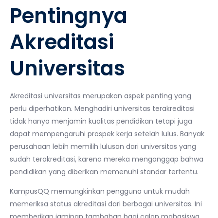
Pentingnya
Akreditasi
Universitas
Akreditasi universitas merupakan aspek penting yang
perlu diperhatikan. Menghadiri universitas terakreditasi
tidak hanya menjamin kualitas pendidikan tetapi juga
dapat mempengaruhi prospek kerja setelah lulus. Banyak
perusahaan lebih memilih lulusan dari universitas yang
sudah terakreditasi, karena mereka menganggap bahwa
pendidikan yang diberikan memenuhi standar tertentu.
KampusQQ memungkinkan pengguna untuk mudah
memeriksa status akreditasi dari berbagai universitas. Ini
memberikan jaminan tambahan bagi calon mahasiswa