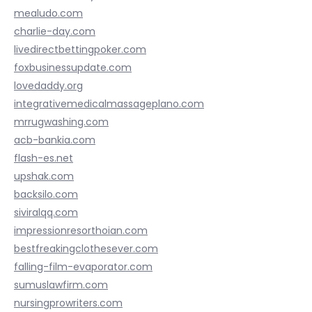
mealudo.com
charlie-day.com
livedirectbettingpoker.com
foxbusinessupdate.com
lovedaddy.org
integrativemedicalmassageplano.com
mrrugwashing.com
acb-bankia.com
flash-es.net
upshak.com
backsilo.com
siviralqq.com
impressionresorthoian.com
bestfreakingclothesever.com
falling-film-evaporator.com
sumuslawfirm.com
nursingprowriters.com