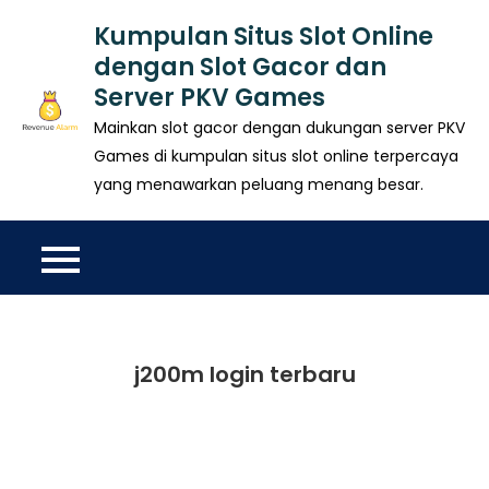
Skip
Kumpulan Situs Slot Online
to
dengan Slot Gacor dan
content
Server PKV Games
Mainkan slot gacor dengan dukungan server PKV
Games di kumpulan situs slot online terpercaya
yang menawarkan peluang menang besar.
j200m login terbaru