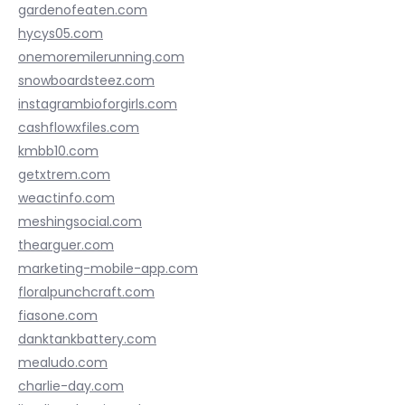
gardenofeaten.com
hycys05.com
onemoremilerunning.com
snowboardsteez.com
instagrambioforgirls.com
cashflowxfiles.com
kmbb10.com
getxtrem.com
weactinfo.com
meshingsocial.com
thearguer.com
marketing-mobile-app.com
floralpunchcraft.com
fiasone.com
danktankbattery.com
mealudo.com
charlie-day.com