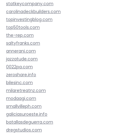
statkeycompany.com
carolinadeckbuilders.com
topinvestingblog.com
top50tools.com
the-rep.com
saltyfranks.com
annerani.com
jazzatude.com
0022pa.com
zeroshare.info
bilesinc.com
milaretreatnz.com
modaagi.com
smallvilleph.com
galiciasuroeste.info
batallasdeguerra.com
dregstudios.com