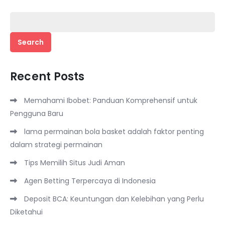
Search
for:
Recent Posts
Memahami Ibobet: Panduan Komprehensif untuk
Pengguna Baru
lama permainan bola basket adalah faktor penting
dalam strategi permainan
Tips Memilih Situs Judi Aman
Agen Betting Terpercaya di Indonesia
Deposit BCA: Keuntungan dan Kelebihan yang Perlu
Diketahui