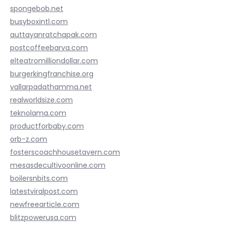
spongebob.net
busyboxintl.com
auttayanratchapak.com
postcoffeebarva.com
elteatromilliondollar.com
burgerkingfranchise.org
vallarpadathamma.net
realworldsize.com
teknolama.com
productforbaby.com
orb-z.com
fosterscoachhousetavern.com
mesasdecultivoonline.com
boilersnbits.com
latestviralpost.com
newfreearticle.com
blitzpowerusa.com