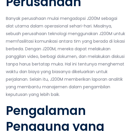
Perusahaan
Banyak perusahaan mulai mengadopsi J200M sebagai
alat utama dalam operasional sehari-hari. Misalnya,
sebuah perusahaan teknologi menggunakan J200M untuk
memfasilitasi komunikasi antara tim yang berada di lokasi
berbeda. Dengan J200M, mereka dapat melakukan
panggilan video, berbagi dokumen, dan melakukan diskusi
tanpa harus bertatap muka. Hal ini tentunya menghemat
waktu dan biaya yang biasanya dikeluarkan untuk
perjalanan. Selain itu, J200M memberikan laporan analitik
yang membantu manajemen dalam pengambilan
keputusan yang lebih baik.
Pengalaman
Pengguna yang