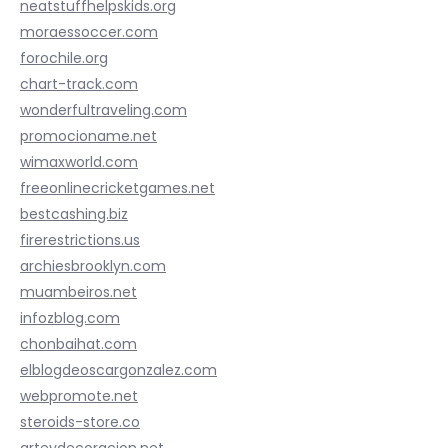
neatstuffhelpskids.org
moraessoccer.com
forochile.org
chart-track.com
wonderfultraveling.com
promocioname.net
wimaxworld.com
freeonlinecricketgames.net
bestcashing.biz
firerestrictions.us
archiesbrooklyn.com
muambeiros.net
infozblog.com
chonbaihat.com
elblogdeoscargonzalez.com
webpromote.net
steroids-store.co