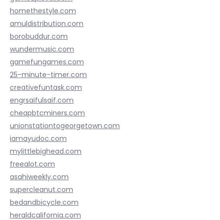
homethestyle.com
amuldistribution.com
borobuddur.com
wundermusic.com
gamefungames.com
25-minute-timer.com
creativefuntask.com
engrsaifulsaif.com
cheapbtcminers.com
unionstationtogeorgetown.com
iamayudoc.com
mylittlebighead.com
freealot.com
asahiweekly.com
supercleanut.com
bedandbicycle.com
heraldcalifornia.com