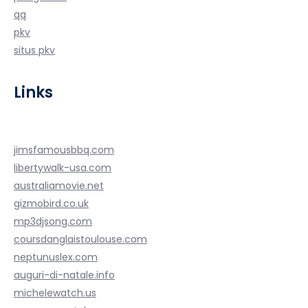
qq
pkv
situs pkv
Links
jimsfamousbbq.com
libertywalk-usa.com
australiamovie.net
gizmobird.co.uk
mp3djsong.com
coursdanglaistoulouse.com
neptunuslex.com
auguri-di-natale.info
michelewatch.us