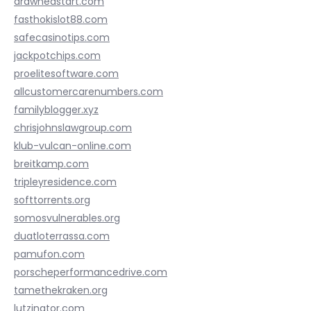
drawneastart.com
fasthokislot88.com
safecasinotips.com
jackpotchips.com
proelitesoftware.com
allcustomercarenumbers.com
familyblogger.xyz
chrisjohnslawgroup.com
klub-vulcan-online.com
breitkamp.com
tripleyresidence.com
softtorrents.org
somosvulnerables.org
duatloterrassa.com
pamufon.com
porscheperformancedrive.com
tamethekraken.org
lutzinator.com