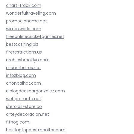
chart-track.com
wonderfultraveling.com
promocioname.net
wimaxworld.com
freeonlinecricketgames.net
bestcashing.biz
firerestrictions.us
archiesbrooklyn.com
muambeiros.net
infozblog.com
chonbaihat.com
elblogdeoscargonzalez.com
webpromote.net
steroids-store.co
arteydecoracion.net
fithog.com
bestlaptopbestmonitor.com