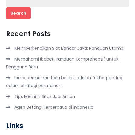
for:
Recent Posts
Memperkenalkan Slot Bandar Jaya: Panduan Utama
Memahami Ibobet: Panduan Komprehensif untuk
Pengguna Baru
lama permainan bola basket adalah faktor penting
dalam strategi permainan
Tips Memilih Situs Judi Aman
Agen Betting Terpercaya di Indonesia
Links