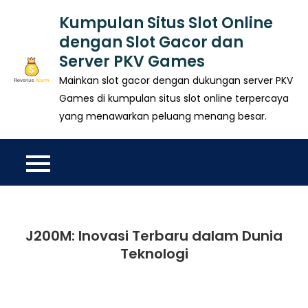
Skip
Kumpulan Situs Slot Online
to
dengan Slot Gacor dan
content
Server PKV Games
Mainkan slot gacor dengan dukungan server PKV
Games di kumpulan situs slot online terpercaya
yang menawarkan peluang menang besar.
J200M: Inovasi Terbaru dalam Dunia
Teknologi