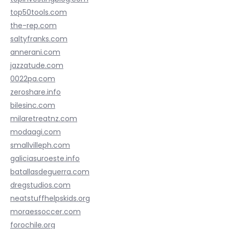
top50tools.com
the-rep.com
saltyfranks.com
annerani.com
jazzatude.com
0022pa.com
zeroshare.info
bilesinc.com
milaretreatnz.com
modaagi.com
smallvilleph.com
galiciasuroeste.info
batallasdeguerra.com
dregstudios.com
neatstuffhelpskids.org
moraessoccer.com
forochile.org