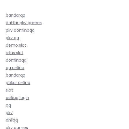
bandarqq
daftar pkv games
pkv dominoqq
pkv qq
demo slot
situs slot
dominoqq
qq online
bandarqq
poker online
slot
asikqq login
qq
pkv
ahliqq
pkv games