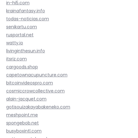
in-hi5.com
krainafantasy.info
todas-noticias.com
senikartu.com
rusportal.net
watty.io
livinginthesun.info
itsriz.com
cargoods.shop
capetownacupuncture.com
bitcoinvideospro.com
cosmiccrowcollective.com
alain-jacquet.com
gotisouizakayabakeneko.com
meshpoint.me
spongebob.net
busyboxintl.com