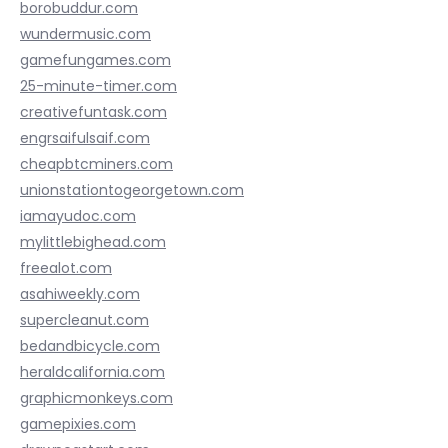
borobuddur.com
wundermusic.com
gamefungames.com
25-minute-timer.com
creativefuntask.com
engrsaifulsaif.com
cheapbtcminers.com
unionstationtogeorgetown.com
iamayudoc.com
mylittlebighead.com
freealot.com
asahiweekly.com
supercleanut.com
bedandbicycle.com
heraldcalifornia.com
graphicmonkeys.com
gamepixies.com