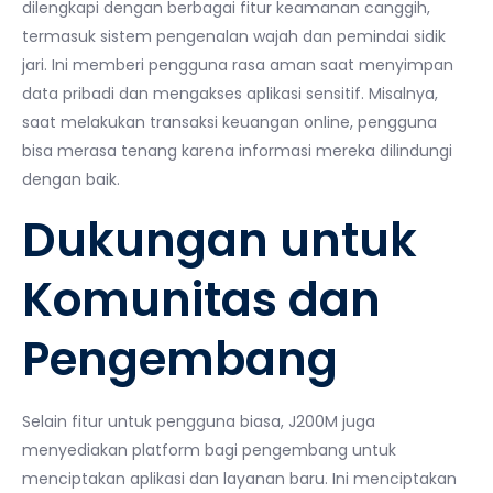
dilengkapi dengan berbagai fitur keamanan canggih,
termasuk sistem pengenalan wajah dan pemindai sidik
jari. Ini memberi pengguna rasa aman saat menyimpan
data pribadi dan mengakses aplikasi sensitif. Misalnya,
saat melakukan transaksi keuangan online, pengguna
bisa merasa tenang karena informasi mereka dilindungi
dengan baik.
Dukungan untuk
Komunitas dan
Pengembang
Selain fitur untuk pengguna biasa, J200M juga
menyediakan platform bagi pengembang untuk
menciptakan aplikasi dan layanan baru. Ini menciptakan