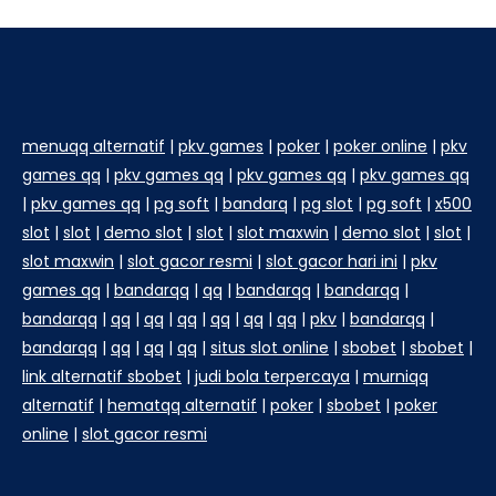
menuqq alternatif
|
pkv games
|
poker
|
poker online
|
pkv
games qq
|
pkv games qq
|
pkv games qq
|
pkv games qq
|
pkv games qq
|
pg soft
|
bandarq
|
pg slot
|
pg soft
|
x500
slot
|
slot
|
demo slot
|
slot
|
slot maxwin
|
demo slot
|
slot
|
slot maxwin
|
slot gacor resmi
|
slot gacor hari ini
|
pkv
games qq
|
bandarqq
|
qq
|
bandarqq
|
bandarqq
|
bandarqq
|
qq
|
qq
|
qq
|
qq
|
qq
|
qq
|
pkv
|
bandarqq
|
bandarqq
|
qq
|
qq
|
qq
|
situs slot online
|
sbobet
|
sbobet
|
link alternatif sbobet
|
judi bola terpercaya
|
murniqq
alternatif
|
hematqq alternatif
|
poker
|
sbobet
|
poker
online
|
slot gacor resmi