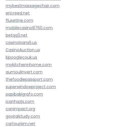
mybestmassagechair.com
ericreed.net
fluxetine.com
mobilecasino8760.com
betqq3.net
casinoloans5.us
CasinoAuction.us
kipooglecouk.us
mykitchennhome.com
aumoulinvert.com
thefoodiepassport.com
superwindowproject.com
papibakigrafo.com
icanhazjs.com
canimpact.org
goviralstudy.com
cartourism.net