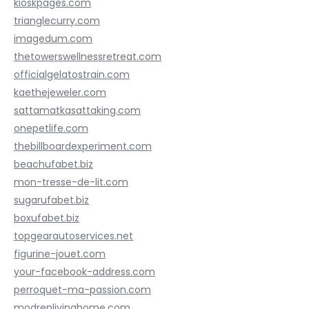
kioskpages.com
trianglecurry.com
imagedum.com
thetowerswellnessretreat.com
officialgelatostrain.com
kaethejeweler.com
sattamatkasattaking.com
onepetlife.com
thebillboardexperiment.com
beachufabet.biz
mon-tresse-de-lit.com
sugarufabet.biz
boxufabet.biz
topgearautoservices.net
figurine-jouet.com
your-facebook-address.com
perroquet-ma-passion.com
modrenlivinghome.com