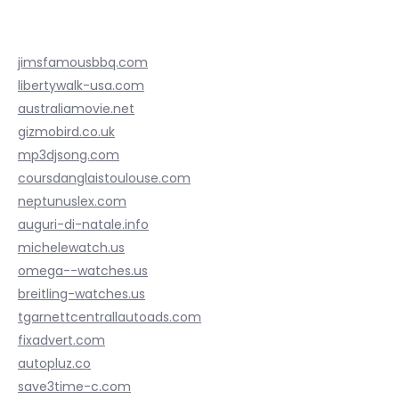
jimsfamousbbq.com
libertywalk-usa.com
australiamovie.net
gizmobird.co.uk
mp3djsong.com
coursdanglaistoulouse.com
neptunuslex.com
auguri-di-natale.info
michelewatch.us
omega--watches.us
breitling-watches.us
tgarnettcentrallautoads.com
fixadvert.com
autopluz.co
save3time-c.com