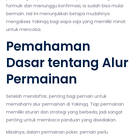
formulir dan menunggu konfirmasi, ia sudah bisa mulai
bermain. Hal ini menunjukkan betapa mudahnya
mengakses Yakinqq bagi siapa saja yang memiliki minat
untuk mencoba.
Pemahaman
Dasar tentang Alur
Permainan
Setelah mendaftar, penting bagi pemain untuk
memahami alur permainan di Yakinqq. Tiap permainan
memiliki aturan dan strategi yang berbeda, jadi sangat
penting untuk membaca panduan yang disediakan.
Misalnya, dalam permainan poker, pemain perlu