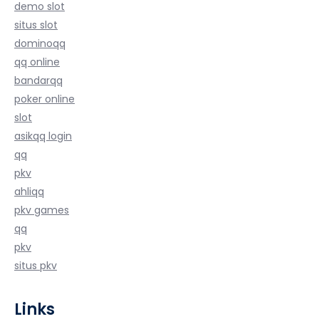
demo slot
situs slot
dominoqq
qq online
bandarqq
poker online
slot
asikqq login
qq
pkv
ahliqq
pkv games
qq
pkv
situs pkv
Links