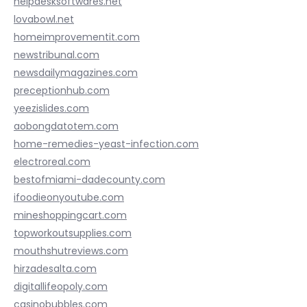
helpdesksoftwares.net
lovabowl.net
homeimprovementit.com
newstribunal.com
newsdailymagazines.com
preceptionhub.com
yeezislides.com
aobongdatotem.com
home-remedies-yeast-infection.com
electroreal.com
bestofmiami-dadecounty.com
ifoodieonyoutube.com
mineshoppingcart.com
topworkoutsupplies.com
mouthshutreviews.com
hirzadesalta.com
digitallifeopoly.com
casinobubbles.com