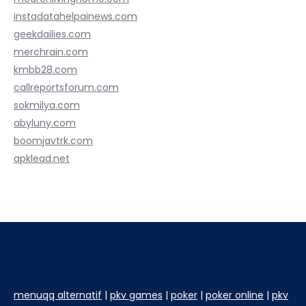
instadatahelpainews.com
geekdailies.com
merchrain.com
kmbb28.com
callreportsforum.com
sokmilya.com
abyluny.com
boomjavtrk.com
apklead.net
menuqq alternatif
|
pkv games
|
poker
|
poker online
|
pkv