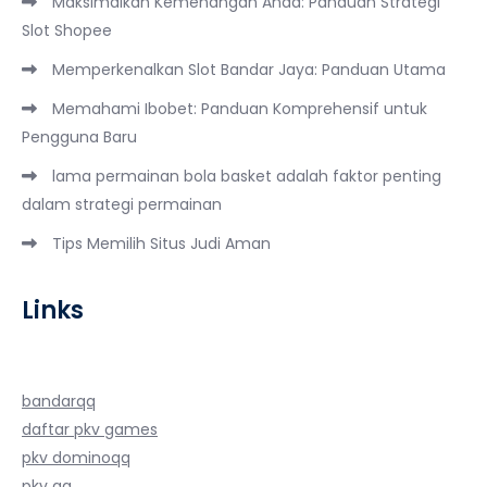
Maksimalkan Kemenangan Anda: Panduan Strategi
Slot Shopee
Memperkenalkan Slot Bandar Jaya: Panduan Utama
Memahami Ibobet: Panduan Komprehensif untuk
Pengguna Baru
lama permainan bola basket adalah faktor penting
dalam strategi permainan
Tips Memilih Situs Judi Aman
Links
bandarqq
daftar pkv games
pkv dominoqq
pkv qq