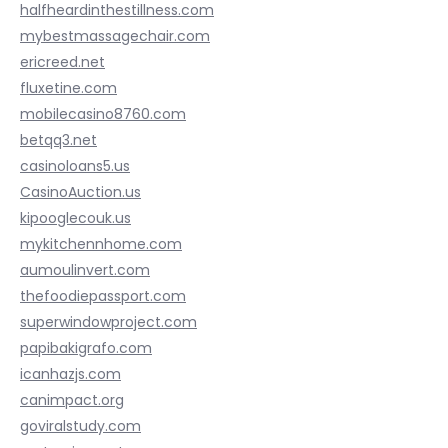
halfheardinthestillness.com
mybestmassagechair.com
ericreed.net
fluxetine.com
mobilecasino8760.com
betqq3.net
casinoloans5.us
CasinoAuction.us
kipooglecouk.us
mykitchennhome.com
aumoulinvert.com
thefoodiepassport.com
superwindowproject.com
papibakigrafo.com
icanhazjs.com
canimpact.org
goviralstudy.com