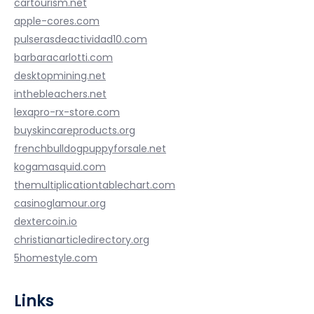
cartourism.net
apple-cores.com
pulserasdeactividad10.com
barbaracarlotti.com
desktopmining.net
inthebleachers.net
lexapro-rx-store.com
buyskincareproducts.org
frenchbulldogpuppyforsale.net
kogamasquid.com
themultiplicationtablechart.com
casinoglamour.org
dextercoin.io
christianarticledirectory.org
5homestyle.com
Links