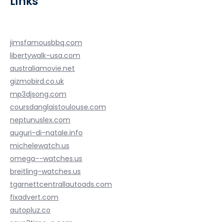
Links
jimsfamousbbq.com
libertywalk-usa.com
australiamovie.net
gizmobird.co.uk
mp3djsong.com
coursdanglaistoulouse.com
neptunuslex.com
auguri-di-natale.info
michelewatch.us
omega--watches.us
breitling-watches.us
tgarnettcentrallautoads.com
fixadvert.com
autopluz.co