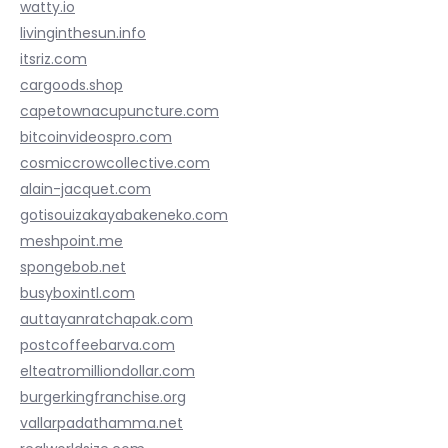
watty.io
livinginthesun.info
itsriz.com
cargoods.shop
capetownacupuncture.com
bitcoinvideospro.com
cosmiccrowcollective.com
alain-jacquet.com
gotisouizakayabakeneko.com
meshpoint.me
spongebob.net
busyboxintl.com
auttayanratchapak.com
postcoffeebarva.com
elteatromilliondollar.com
burgerkingfranchise.org
vallarpadathamma.net