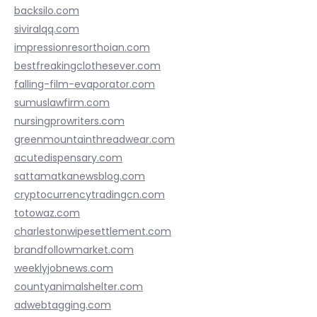
backsilo.com
siviralqq.com
impressionresorthoian.com
bestfreakingclothesever.com
falling-film-evaporator.com
sumuslawfirm.com
nursingprowriters.com
greenmountainthreadwear.com
acutedispensary.com
sattamatkanewsblog.com
cryptocurrencytradingcn.com
totowaz.com
charlestonwipesettlement.com
brandfollowmarket.com
weeklyjobnews.com
countyanimalshelter.com
adwebtagging.com