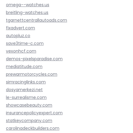
omega--watches.us
breitling-watches.us
tgarnettcentrallautoads.com
fixadvert.com
autopluz.co
save3time-c.com
vexonhcf.com
demos-pixelsparadise.com
mediatitude.com
prewarmotorcycles.com
simracinglinks.com
dosyamerkezi.net
le-surrealisme.com
showcasebeauty.com
insurancepolicyexpert.com
statkeycompany.com
carolinadeckbuilders.com