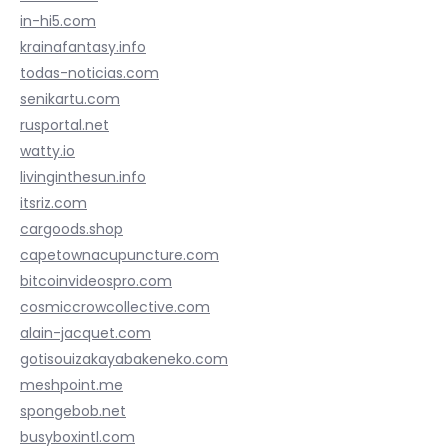
in-hi5.com
krainafantasy.info
todas-noticias.com
senikartu.com
rusportal.net
watty.io
livinginthesun.info
itsriz.com
cargoods.shop
capetownacupuncture.com
bitcoinvideospro.com
cosmiccrowcollective.com
alain-jacquet.com
gotisouizakayabakeneko.com
meshpoint.me
spongebob.net
busyboxintl.com