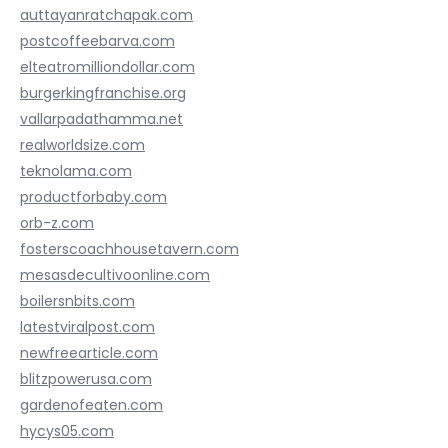
auttayanratchapak.com
postcoffeebarva.com
elteatromilliondollar.com
burgerkingfranchise.org
vallarpadathamma.net
realworldsize.com
teknolama.com
productforbaby.com
orb-z.com
fosterscoachhousetavern.com
mesasdecultivoonline.com
boilersnbits.com
latestviralpost.com
newfreearticle.com
blitzpowerusa.com
gardenofeaten.com
hycys05.com