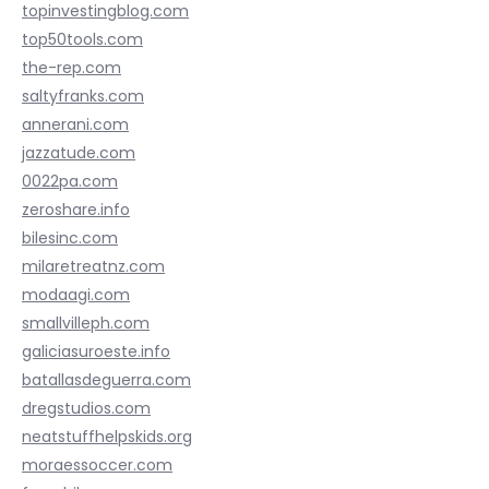
topinvestingblog.com
top50tools.com
the-rep.com
saltyfranks.com
annerani.com
jazzatude.com
0022pa.com
zeroshare.info
bilesinc.com
milaretreatnz.com
modaagi.com
smallvilleph.com
galiciasuroeste.info
batallasdeguerra.com
dregstudios.com
neatstuffhelpskids.org
moraessoccer.com