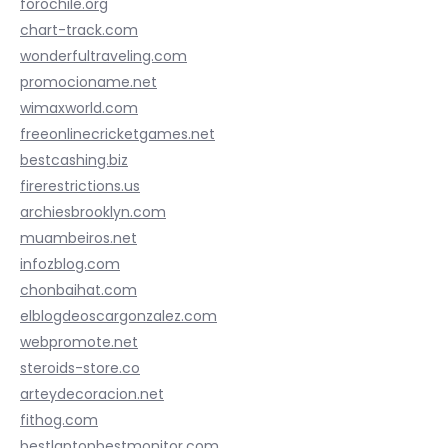
forochile.org
chart-track.com
wonderfultraveling.com
promocioname.net
wimaxworld.com
freeonlinecricketgames.net
bestcashing.biz
firerestrictions.us
archiesbrooklyn.com
muambeiros.net
infozblog.com
chonbaihat.com
elblogdeoscargonzalez.com
webpromote.net
steroids-store.co
arteydecoracion.net
fithog.com
bestlaptopbestmonitor.com