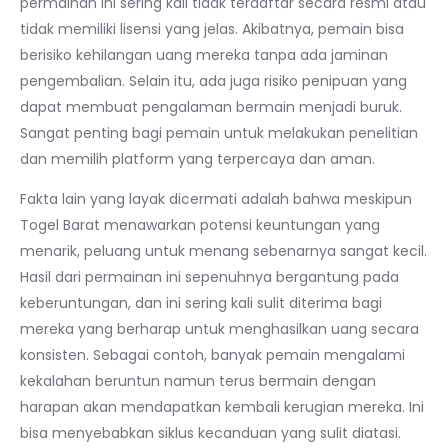
permainan ini sering kali tidak terdaftar secara resmi atau
tidak memiliki lisensi yang jelas. Akibatnya, pemain bisa
berisiko kehilangan uang mereka tanpa ada jaminan
pengembalian. Selain itu, ada juga risiko penipuan yang
dapat membuat pengalaman bermain menjadi buruk.
Sangat penting bagi pemain untuk melakukan penelitian
dan memilih platform yang terpercaya dan aman.
Fakta lain yang layak dicermati adalah bahwa meskipun
Togel Barat menawarkan potensi keuntungan yang
menarik, peluang untuk menang sebenarnya sangat kecil.
Hasil dari permainan ini sepenuhnya bergantung pada
keberuntungan, dan ini sering kali sulit diterima bagi
mereka yang berharap untuk menghasilkan uang secara
konsisten. Sebagai contoh, banyak pemain mengalami
kekalahan beruntun namun terus bermain dengan
harapan akan mendapatkan kembali kerugian mereka. Ini
bisa menyebabkan siklus kecanduan yang sulit diatasi.