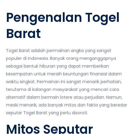
Pengenalan Togel
Barat
Togel Barat adalah permainan angka yang sangat
populer di Indonesia. Banyak orang menganggapnya
sebagai bentuk hiburan yang dapat memberikan
kesempatan untuk meraih keuntungan finansial dalam
waktu singkat. Permainan ini sangat menarik perhatian,
terutama di kalangan masyarakat yang mencari cara
alternatif dalam bermain lotere atau perjudian. Namun,
meski menarik, ada banyak mitos dan fakta yang beredar
seputar Togel Barat yang perlu disoroti.
Mitos Seputar