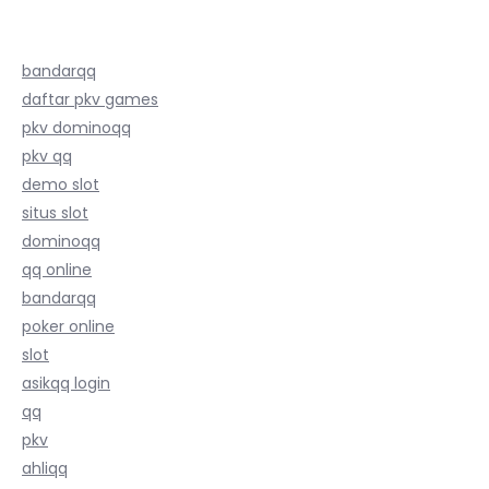
bandarqq
daftar pkv games
pkv dominoqq
pkv qq
demo slot
situs slot
dominoqq
qq online
bandarqq
poker online
slot
asikqq login
qq
pkv
ahliqq