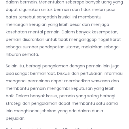
dalam bermain. Menentukan seberapa banyak uang yang
dapat digunakan untuk bermain dan tidak melampaui
batas tersebut sangatlah krusial. Ini membantu
mencegah kerugian yang lebih besar dan menjaga
kesehatan mental pemain. Dalam banyak kesempatan,
pemain disarankan untuk tidak menganggap Togel Barat
sebagai sumber pendapatan utama, melainkan sebagai
hiburan semata.
Selain itu, berbagi pengalaman dengan pemain lain juga
bisa sangat bermanfaat. Diskusi dan pertukaran informasi
mengenai permainan dapat memberikan wawasan dan
membantu pemain mengambil keputusan yang lebih
baik. Dalam banyak kasus, pemain yang saling berbagi
strategi dan pengalaman dapat membantu satu sama
lain menghindari jebakan yang ada dalam dunia
perjudian.