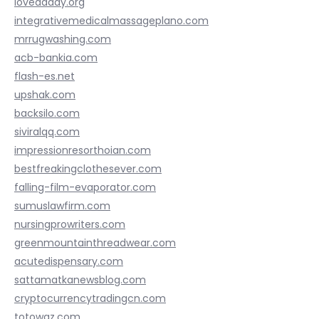
lovedaddy.org
integrativemedicalmassageplano.com
mrrugwashing.com
acb-bankia.com
flash-es.net
upshak.com
backsilo.com
siviralqq.com
impressionresorthoian.com
bestfreakingclothesever.com
falling-film-evaporator.com
sumuslawfirm.com
nursingprowriters.com
greenmountainthreadwear.com
acutedispensary.com
sattamatkanewsblog.com
cryptocurrencytradingcn.com
totowaz.com