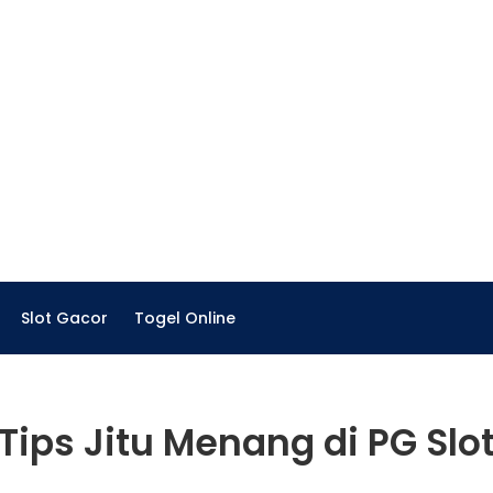
Slot Gacor
Togel Online
Tips Jitu Menang di PG Slo