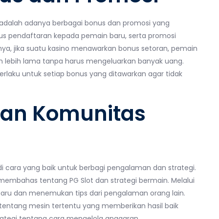
e adalah adanya berbagai bonus dan promosi yang
us pendaftaran kepada pemain baru, serta promosi
nya, jika suatu kasino menawarkan bonus setoran, pemain
 lebih lama tanpa harus mengeluarkan banyak uang.
erlaku untuk setiap bonus yang ditawarkan agar tidak
an Komunitas
cara yang baik untuk berbagi pengalaman dan strategi.
membahas tentang PG Slot dan strategi bermain. Melalui
baru dan menemukan tips dari pengalaman orang lain.
tentang mesin tertentu yang memberikan hasil baik
rategi tentang cara mengelola anggaran.