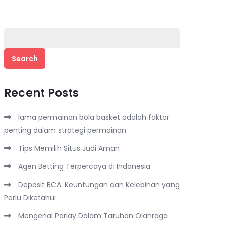
Search
for:
Recent Posts
lama permainan bola basket adalah faktor
penting dalam strategi permainan
Tips Memilih Situs Judi Aman
Agen Betting Terpercaya di Indonesia
Deposit BCA: Keuntungan dan Kelebihan yang
Perlu Diketahui
Mengenal Parlay Dalam Taruhan Olahraga