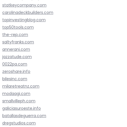
statkeycompany.com
carolinadeckbuilders.com
topinvestingblog.com
top50tools.com
the-rep.com
saltyfranks.com
annerani.com
jazzatude.com
0022pa.com
zeroshare.info
bilesinc.com
milaretreatnz.com
modaagi.com
smallvilleph.com
galiciasuroeste.info
batallasdeguerra.com
dregstudios.com