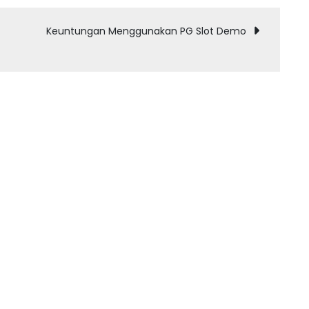
Keuntungan Menggunakan PG Slot Demo