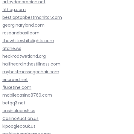
arteydecoracion.net
fithog.com
bestlaptopbestmonitor.com
georginaryland.com
roseandbasil.com
thewhitewhitelights.com
atdhe.ws
heckrodtwetland.org
halfheardinthestillness.com
mybestmassagechair.com
ericreed.net
fluxetine.com
mobilecasino8760.com
betqq3.net
casinoloans5.us
CasinoAuction.us
kipooglecouk.us