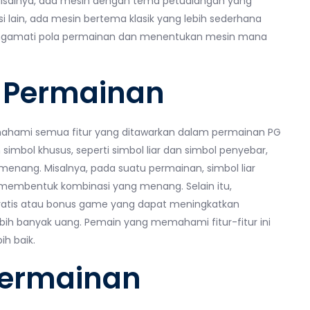
isalnya, ada mesin dengan tema petualangan yang
si lain, ada mesin bertema klasik yang lebih sederhana
engamati pola permainan dan menentukan mesin mana
 Permainan
mahami semua fitur yang ditawarkan dalam permainan PG
simbol khusus, seperti simbol liar dan simbol penyebar,
nang. Misalnya, pada suatu permainan, simbol liar
 membentuk kombinasi yang menang. Selain itu,
atis atau bonus game yang dapat meningkatkan
h banyak uang. Pemain yang memahami fitur-fitur ini
h baik.
Permainan