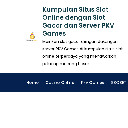
Skip
Kumpulan Situs Slot
to
Online dengan Slot
content
Gacor dan Server PKV
Games
Mainkan slot gacor dengan dukungan
server PKV Games di kumpulan situs slot
online terpercaya yang menawarkan
peluang menang besar.
Home
Casino Online
Pkv Games
SBOBET