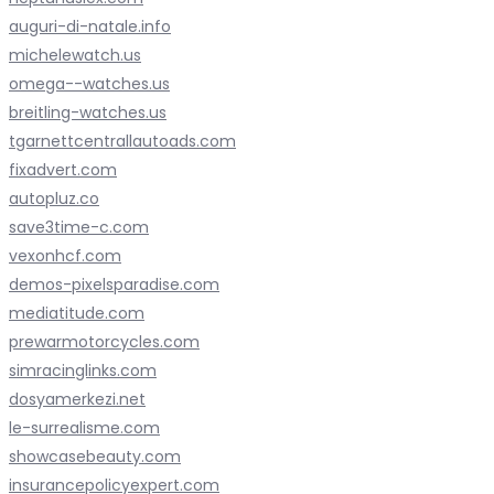
auguri-di-natale.info
michelewatch.us
omega--watches.us
breitling-watches.us
tgarnettcentrallautoads.com
fixadvert.com
autopluz.co
save3time-c.com
vexonhcf.com
demos-pixelsparadise.com
mediatitude.com
prewarmotorcycles.com
simracinglinks.com
dosyamerkezi.net
le-surrealisme.com
showcasebeauty.com
insurancepolicyexpert.com