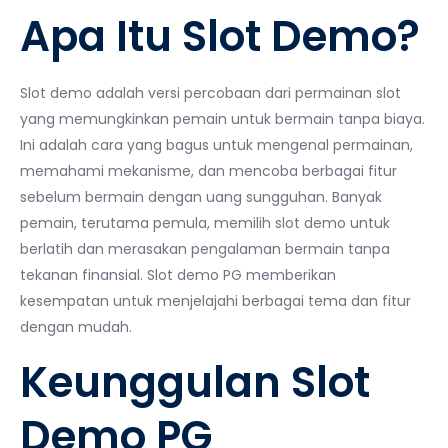
Apa Itu Slot Demo?
Slot demo adalah versi percobaan dari permainan slot
yang memungkinkan pemain untuk bermain tanpa biaya.
Ini adalah cara yang bagus untuk mengenal permainan,
memahami mekanisme, dan mencoba berbagai fitur
sebelum bermain dengan uang sungguhan. Banyak
pemain, terutama pemula, memilih slot demo untuk
berlatih dan merasakan pengalaman bermain tanpa
tekanan finansial. Slot demo PG memberikan
kesempatan untuk menjelajahi berbagai tema dan fitur
dengan mudah.
Keunggulan Slot
Demo PG