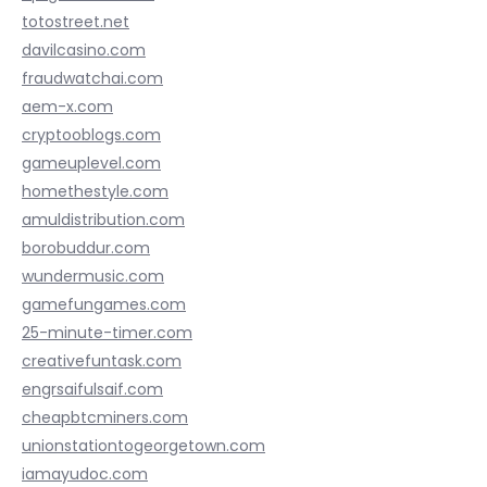
totostreet.net
davilcasino.com
fraudwatchai.com
aem-x.com
cryptooblogs.com
gameuplevel.com
homethestyle.com
amuldistribution.com
borobuddur.com
wundermusic.com
gamefungames.com
25-minute-timer.com
creativefuntask.com
engrsaifulsaif.com
cheapbtcminers.com
unionstationtogeorgetown.com
iamayudoc.com