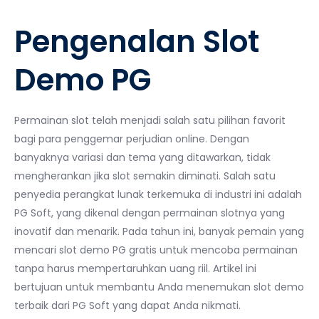
Pengenalan Slot
Demo PG
Permainan slot telah menjadi salah satu pilihan favorit
bagi para penggemar perjudian online. Dengan
banyaknya variasi dan tema yang ditawarkan, tidak
mengherankan jika slot semakin diminati. Salah satu
penyedia perangkat lunak terkemuka di industri ini adalah
PG Soft, yang dikenal dengan permainan slotnya yang
inovatif dan menarik. Pada tahun ini, banyak pemain yang
mencari slot demo PG gratis untuk mencoba permainan
tanpa harus mempertaruhkan uang riil. Artikel ini
bertujuan untuk membantu Anda menemukan slot demo
terbaik dari PG Soft yang dapat Anda nikmati.