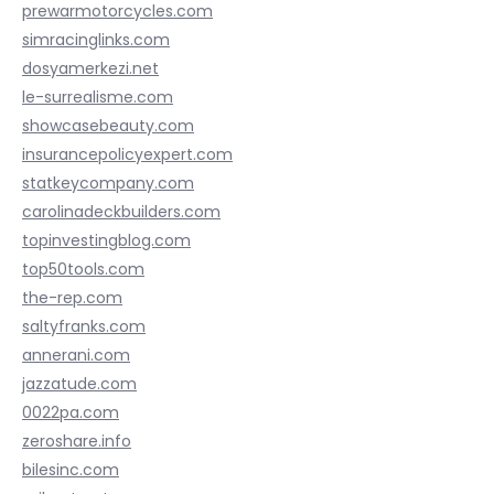
prewarmotorcycles.com
simracinglinks.com
dosyamerkezi.net
le-surrealisme.com
showcasebeauty.com
insurancepolicyexpert.com
statkeycompany.com
carolinadeckbuilders.com
topinvestingblog.com
top50tools.com
the-rep.com
saltyfranks.com
annerani.com
jazzatude.com
0022pa.com
zeroshare.info
bilesinc.com