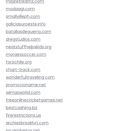
milaretreatnz.com
modaagi.com
smallvilleph.com
galiciasuroeste.info
batallasdeguerra.com
dregstudios.com
neatstuffhelpskids.org
moraessoccer.com
forochile.org
chart-track.com
wonderfultraveling.com
promocioname.net
wimaxworld.com
freeonlinecricketgames.net
bestcashing.biz
firerestrictions.us
archiesbrooklyn.com
muambeiros.net