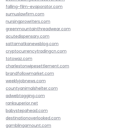
falling-film-evaporator.com
sumuslawfirm.com
nursingprowriters.com
greenmountainthreadwear.com
acutedispensary.com
sattamatkanewsblog.com
cryptocurrencytradingcn.com
totowaz.com
charlestonwipesettlement.com
brandfollowmarket.com
weeklyjobnews.com
countyanimalshelter.com
adwebtagging.com
ranksuperior.net
babystepahead.com
destinationoverlooked.com
gamblingamount.com