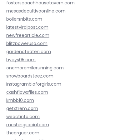
fosterscoachhousetavern.com
mesasdecultivoonline.com
boilersnbits.com
latestviralpost.com
newfreearticle.com
blitzpowerusa.com
gardenofeaten.com
hycys05.com
onemoremilerunning.com
snowboardsteez.com
instagrambioforgirls.com
cashflowxfiles.com
kmbb10.com
getxtrem.com
weactinfo.com
meshingsocial.com
thearguer.com