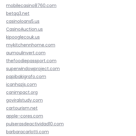
mobilecasino8760.com
betqq3.net
casinoloans5.us
CasinoAuction.us
kipooglecouk.us
mykitchennhome.com
aumoulinvert.com
thefoodiepassport.com
superwindowproject.com
papibakigrafo.com
icanhazjs.com
canimpact.org
goviralstudy.com
cartourism.net
apple-cores.com
pulserasdeactividad10.com
barbaracarlotti.com