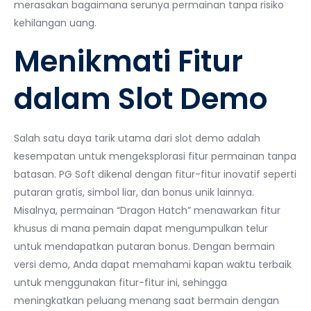
merasakan bagaimana serunya permainan tanpa risiko
kehilangan uang.
Menikmati Fitur
dalam Slot Demo
Salah satu daya tarik utama dari slot demo adalah
kesempatan untuk mengeksplorasi fitur permainan tanpa
batasan. PG Soft dikenal dengan fitur-fitur inovatif seperti
putaran gratis, simbol liar, dan bonus unik lainnya.
Misalnya, permainan “Dragon Hatch” menawarkan fitur
khusus di mana pemain dapat mengumpulkan telur
untuk mendapatkan putaran bonus. Dengan bermain
versi demo, Anda dapat memahami kapan waktu terbaik
untuk menggunakan fitur-fitur ini, sehingga
meningkatkan peluang menang saat bermain dengan