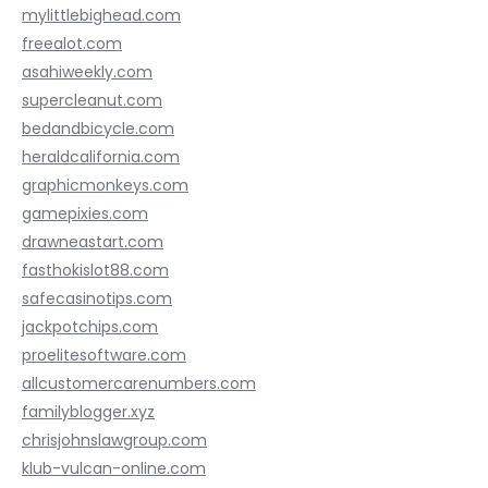
mylittlebighead.com
freealot.com
asahiweekly.com
supercleanut.com
bedandbicycle.com
heraldcalifornia.com
graphicmonkeys.com
gamepixies.com
drawneastart.com
fasthokislot88.com
safecasinotips.com
jackpotchips.com
proelitesoftware.com
allcustomercarenumbers.com
familyblogger.xyz
chrisjohnslawgroup.com
klub-vulcan-online.com