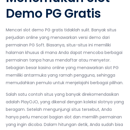
Demo PG Gratis
Mencari slot demo PG gratis tidaklah sulit. Banyak situs
perjudian online yang menawarkan versi demo dari
permainan PG Soft. Biasanya, situs-situs ini memiliki
halaman khusus di mana Anda dapat mencoba berbagai
permainan tanpa harus mendaftar atau menyetor.
Sebagian besar kasino online yang menawarkan slot PG
memiliki antarmuka yang ramah pengguna, sehingga
memudahkan pemula untuk menjelajahi berbagai pilihan.
Salah satu contoh situs yang banyak direkomendasikan
adalah PlayOJO, yang dikenal dengan koleksi slotnya yang
beragam. Setelah mengunjungi situs tersebut, Anda
hanya perlu mencari bagian slot dan memilih permainan
yang ingin dicoba. Dalam hitungan detik, Anda sudah bisa