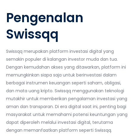
Pengenalan
Swissqq
Swissqq merupakan platform investasi digital yang
semakin populer di kalangan investor muda dan tua.
Dengan kemudahan akses yang ditawarkan, platform ini
memungkinkan siapa saja untuk berinvestasi dalam
berbagai instrumen keuangan seperti saham, obligasi,
dan mata uang kripto. Swissqq menggunakan teknologi
mutakhir untuk memberikan pengalaman investasi yang
aman dan transparan. Di era digital saat ini, penting bagi
masyarakat untuk memahami potensi keuntungan yang
dapat diperoleh melalui investasi digital, terutama
dengan memanfaatkan platform seperti Swissqq.