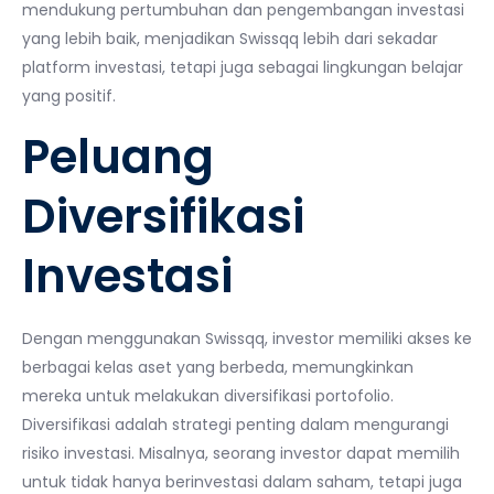
mendukung pertumbuhan dan pengembangan investasi
yang lebih baik, menjadikan Swissqq lebih dari sekadar
platform investasi, tetapi juga sebagai lingkungan belajar
yang positif.
Peluang
Diversifikasi
Investasi
Dengan menggunakan Swissqq, investor memiliki akses ke
berbagai kelas aset yang berbeda, memungkinkan
mereka untuk melakukan diversifikasi portofolio.
Diversifikasi adalah strategi penting dalam mengurangi
risiko investasi. Misalnya, seorang investor dapat memilih
untuk tidak hanya berinvestasi dalam saham, tetapi juga