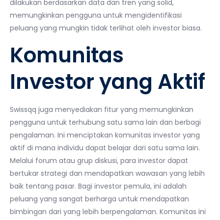
dilakukan berdasarkan data dan tren yang solid,
memungkinkan pengguna untuk mengidentifikasi
peluang yang mungkin tidak terlihat oleh investor biasa.
Komunitas
Investor yang Aktif
Swissqq juga menyediakan fitur yang memungkinkan
pengguna untuk terhubung satu sama lain dan berbagi
pengalaman. Ini menciptakan komunitas investor yang
aktif di mana individu dapat belajar dari satu sama lain.
Melalui forum atau grup diskusi, para investor dapat
bertukar strategi dan mendapatkan wawasan yang lebih
baik tentang pasar. Bagi investor pemula, ini adalah
peluang yang sangat berharga untuk mendapatkan
bimbingan dari yang lebih berpengalaman. Komunitas ini