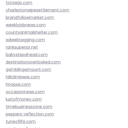
totowaz.com
charlestonwipesettlement.com
brandfollowmarket.com
weeklyjobnews.com
countyanimalshelter.com
adwebtagging.com
ranksuperior.net
babystepahead.com
destinationoverlooked.com
gamblingamount.com
hillclimbwax.com
hnopse.com
occasionnews.com
lustofmoney.com
timebusinesszone.com
peppers-reflection.com
tuneoflife.com