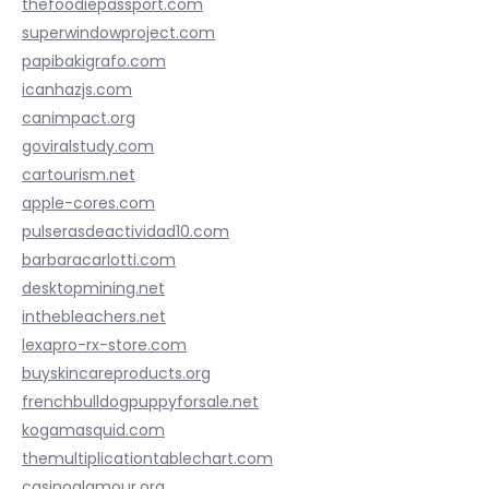
thefoodiepassport.com
superwindowproject.com
papibakigrafo.com
icanhazjs.com
canimpact.org
goviralstudy.com
cartourism.net
apple-cores.com
pulserasdeactividad10.com
barbaracarlotti.com
desktopmining.net
inthebleachers.net
lexapro-rx-store.com
buyskincareproducts.org
frenchbulldogpuppyforsale.net
kogamasquid.com
themultiplicationtablechart.com
casinoglamour.org