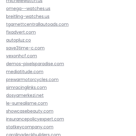
michelewatch.us
omega--watches.us
breitling-watches.us
tgarnettcentrallautoads.com
fixadvert.com
autopluz.co
save3time-c.com
vexonhcf.com
demos-pixelsparadise.com
mediatitude.com
prewarmotorcycles.com
simracinglinks.com
dosyamerkezi.net
le-surrealisme.com
showcasebeauty.com
insurancepolicyexpert.com
statkeycompany.com
carolinadeckbuilders.com