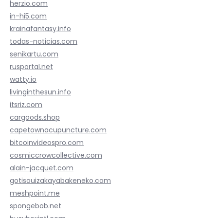
herzio.com
in-hi5.com
krainafantasy.info
todas-noticias.com
senikartu.com
rusportal.net
watty.io
livinginthesun.info
itsriz.com
cargoods.shop
capetownacupuncture.com
bitcoinvideospro.com
cosmiccrowcollective.com
alain-jacquet.com
gotisouizakayabakeneko.com
meshpoint.me
spongebob.net