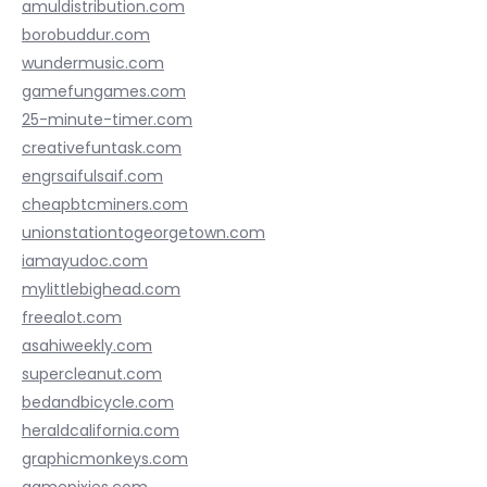
amuldistribution.com
borobuddur.com
wundermusic.com
gamefungames.com
25-minute-timer.com
creativefuntask.com
engrsaifulsaif.com
cheapbtcminers.com
unionstationtogeorgetown.com
iamayudoc.com
mylittlebighead.com
freealot.com
asahiweekly.com
supercleanut.com
bedandbicycle.com
heraldcalifornia.com
graphicmonkeys.com