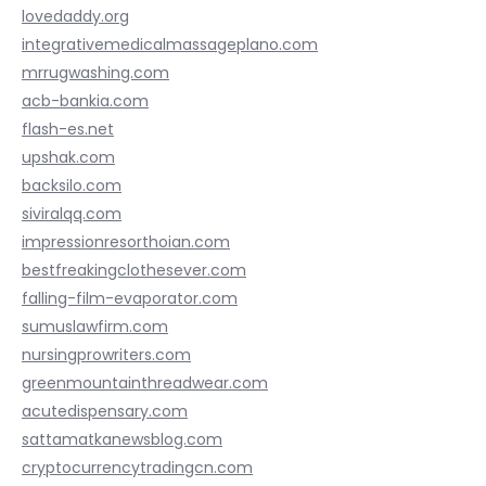
lovedaddy.org
integrativemedicalmassageplano.com
mrrugwashing.com
acb-bankia.com
flash-es.net
upshak.com
backsilo.com
siviralqq.com
impressionresorthoian.com
bestfreakingclothesever.com
falling-film-evaporator.com
sumuslawfirm.com
nursingprowriters.com
greenmountainthreadwear.com
acutedispensary.com
sattamatkanewsblog.com
cryptocurrencytradingcn.com