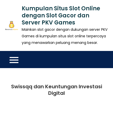
Skip
Kumpulan Situs Slot Online
to
dengan Slot Gacor dan
content
Server PKV Games
Mainkan slot gacor dengan dukungan server PKV
Games di kumpulan situs slot online terpercaya
yang menawarkan peluang menang besar.
Swissqq dan Keuntungan Investasi
Digital