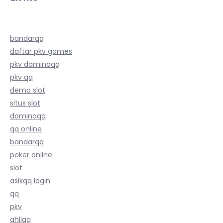
bandarqq
daftar pkv games
pkv dominoqq
pkv qq
demo slot
situs slot
dominoqq
qq online
bandarqq
poker online
slot
asikqq login
qq
pkv
ahliqq