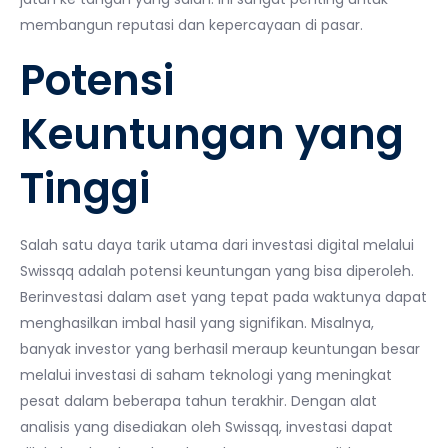
membangun reputasi dan kepercayaan di pasar.
Potensi
Keuntungan yang
Tinggi
Salah satu daya tarik utama dari investasi digital melalui
Swissqq adalah potensi keuntungan yang bisa diperoleh.
Berinvestasi dalam aset yang tepat pada waktunya dapat
menghasilkan imbal hasil yang signifikan. Misalnya,
banyak investor yang berhasil meraup keuntungan besar
melalui investasi di saham teknologi yang meningkat
pesat dalam beberapa tahun terakhir. Dengan alat
analisis yang disediakan oleh Swissqq, investasi dapat