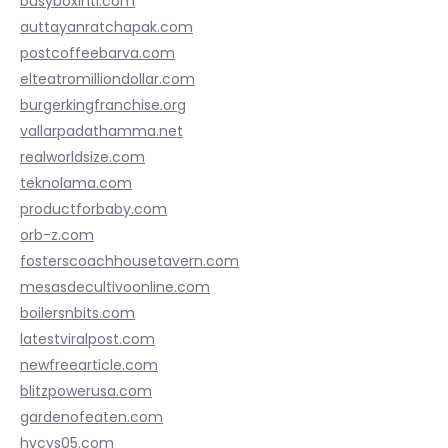
busyboxintl.com
auttayanratchapak.com
postcoffeebarva.com
elteatromilliondollar.com
burgerkingfranchise.org
vallarpadathamma.net
realworldsize.com
teknolama.com
productforbaby.com
orb-z.com
fosterscoachhousetavern.com
mesasdecultivoonline.com
boilersnbits.com
latestviralpost.com
newfreearticle.com
blitzpowerusa.com
gardenofeaten.com
hycys05.com