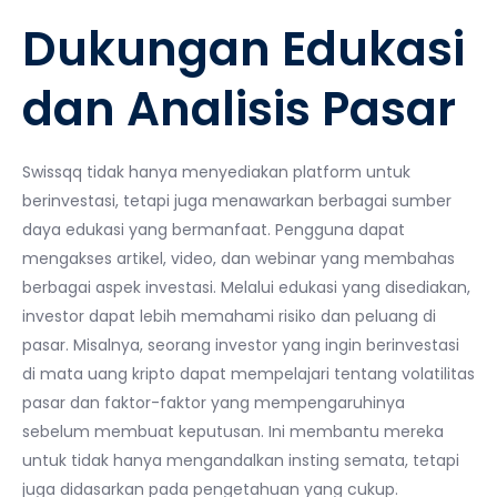
Dukungan Edukasi
dan Analisis Pasar
Swissqq tidak hanya menyediakan platform untuk
berinvestasi, tetapi juga menawarkan berbagai sumber
daya edukasi yang bermanfaat. Pengguna dapat
mengakses artikel, video, dan webinar yang membahas
berbagai aspek investasi. Melalui edukasi yang disediakan,
investor dapat lebih memahami risiko dan peluang di
pasar. Misalnya, seorang investor yang ingin berinvestasi
di mata uang kripto dapat mempelajari tentang volatilitas
pasar dan faktor-faktor yang mempengaruhinya
sebelum membuat keputusan. Ini membantu mereka
untuk tidak hanya mengandalkan insting semata, tetapi
juga didasarkan pada pengetahuan yang cukup.