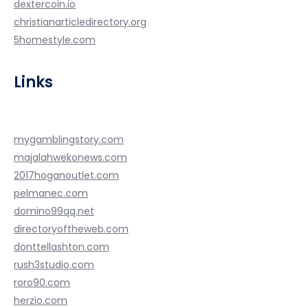
dextercoin.io
christianarticledirectory.org
5homestyle.com
Links
mygamblingstory.com
majalahwekonews.com
2017hoganoutlet.com
pelmanec.com
domino99qq.net
directoryoftheweb.com
donttellashton.com
rush3studio.com
roro90.com
herzio.com