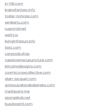
in-hi5.com
krainafantasy.info
todas-noticias.com
senikartu.com
rusportal.net
watty.io
livinginthesun.info
itsriz.com
cargoods.shop
capetownacupuncture.com
bitcoinvideospro.com
cosmiccrowcollective.com
alain-jacquet.com
gotisouizakayabakeneko.com
meshpoint.me
spongebob.net
busyboxintl.com