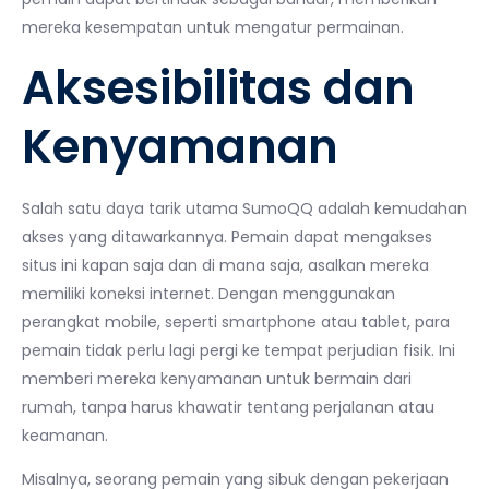
mereka kesempatan untuk mengatur permainan.
Aksesibilitas dan
Kenyamanan
Salah satu daya tarik utama SumoQQ adalah kemudahan
akses yang ditawarkannya. Pemain dapat mengakses
situs ini kapan saja dan di mana saja, asalkan mereka
memiliki koneksi internet. Dengan menggunakan
perangkat mobile, seperti smartphone atau tablet, para
pemain tidak perlu lagi pergi ke tempat perjudian fisik. Ini
memberi mereka kenyamanan untuk bermain dari
rumah, tanpa harus khawatir tentang perjalanan atau
keamanan.
Misalnya, seorang pemain yang sibuk dengan pekerjaan