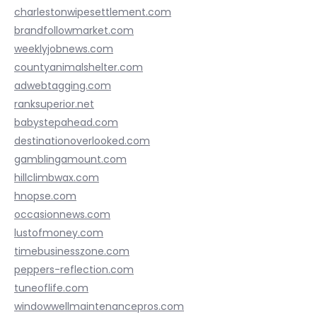
charlestonwipesettlement.com
brandfollowmarket.com
weeklyjobnews.com
countyanimalshelter.com
adwebtagging.com
ranksuperior.net
babystepahead.com
destinationoverlooked.com
gamblingamount.com
hillclimbwax.com
hnopse.com
occasionnews.com
lustofmoney.com
timebusinesszone.com
peppers-reflection.com
tuneoflife.com
windowwellmaintenancepros.com