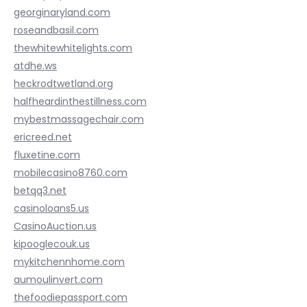
georginaryland.com
roseandbasil.com
thewhitewhitelights.com
atdhe.ws
heckrodtwetland.org
halfheardinthestillness.com
mybestmassagechair.com
ericreed.net
fluxetine.com
mobilecasino8760.com
betqq3.net
casinoloans5.us
CasinoAuction.us
kipooglecouk.us
mykitchennhome.com
aumoulinvert.com
thefoodiepassport.com