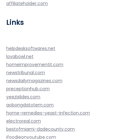
affiliateholder.com
Links
helpdesksoftwares.net
lovabowl.net
homeimprovementit.com
newstribunal.com
newsdailymagazines.com
preceptionhub.com
yeezislides.com
aobongdatotem.com
home-remedies-yeast-infection.com
electroreal.com
bestofmiami-dadecounty.com
ifoodieonyoutube.com