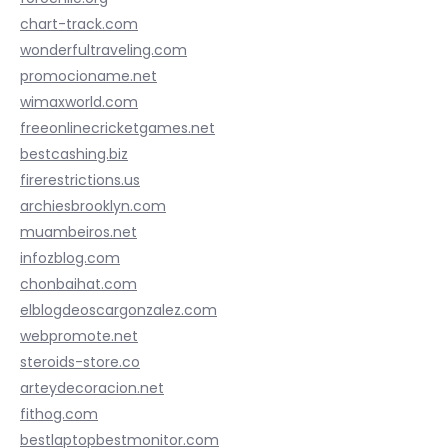
chart-track.com
wonderfultraveling.com
promocioname.net
wimaxworld.com
freeonlinecricketgames.net
bestcashing.biz
firerestrictions.us
archiesbrooklyn.com
muambeiros.net
infozblog.com
chonbaihat.com
elblogdeoscargonzalez.com
webpromote.net
steroids-store.co
arteydecoracion.net
fithog.com
bestlaptopbestmonitor.com