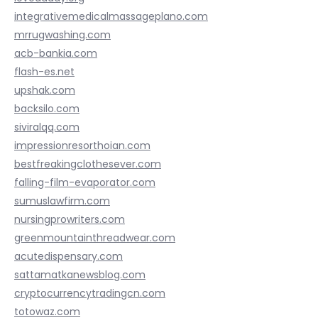
integrativemedicalmassageplano.com
mrrugwashing.com
acb-bankia.com
flash-es.net
upshak.com
backsilo.com
siviralqq.com
impressionresorthoian.com
bestfreakingclothesever.com
falling-film-evaporator.com
sumuslawfirm.com
nursingprowriters.com
greenmountainthreadwear.com
acutedispensary.com
sattamatkanewsblog.com
cryptocurrencytradingcn.com
totowaz.com