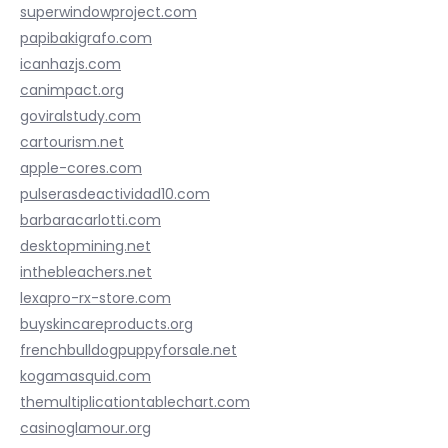
superwindowproject.com
papibakigrafo.com
icanhazjs.com
canimpact.org
goviralstudy.com
cartourism.net
apple-cores.com
pulserasdeactividad10.com
barbaracarlotti.com
desktopmining.net
inthebleachers.net
lexapro-rx-store.com
buyskincareproducts.org
frenchbulldogpuppyforsale.net
kogamasquid.com
themultiplicationtablechart.com
casinoglamour.org