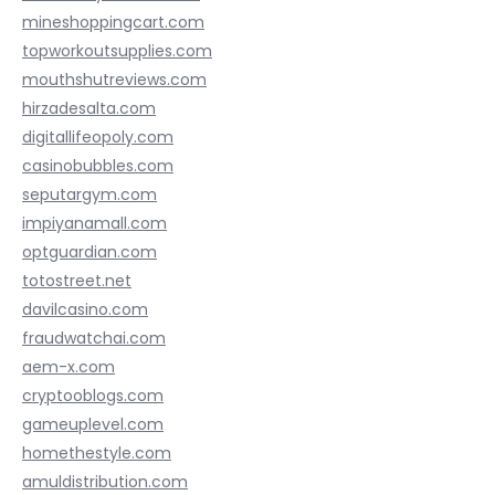
mineshoppingcart.com
topworkoutsupplies.com
mouthshutreviews.com
hirzadesalta.com
digitallifeopoly.com
casinobubbles.com
seputargym.com
impiyanamall.com
optguardian.com
totostreet.net
davilcasino.com
fraudwatchai.com
aem-x.com
cryptooblogs.com
gameuplevel.com
homethestyle.com
amuldistribution.com