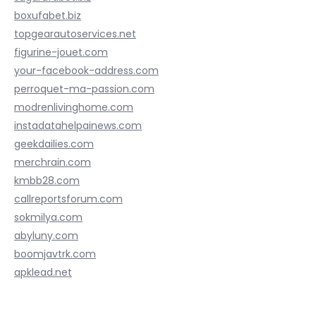
boxufabet.biz
topgearautoservices.net
figurine-jouet.com
your-facebook-address.com
perroquet-ma-passion.com
modrenlivinghome.com
instadatahelpainews.com
geekdailies.com
merchrain.com
kmbb28.com
callreportsforum.com
sokmilya.com
abyluny.com
boomjavtrk.com
apklead.net