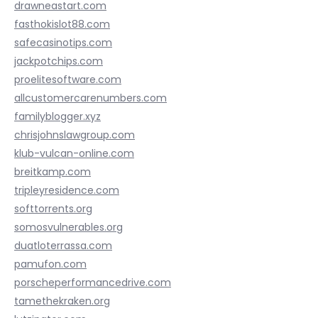
drawneastart.com
fasthokislot88.com
safecasinotips.com
jackpotchips.com
proelitesoftware.com
allcustomercarenumbers.com
familyblogger.xyz
chrisjohnslawgroup.com
klub-vulcan-online.com
breitkamp.com
tripleyresidence.com
softtorrents.org
somosvulnerables.org
duatloterrassa.com
pamufon.com
porscheperformancedrive.com
tamethekraken.org