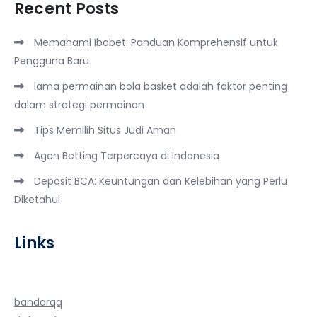
Recent Posts
Memahami Ibobet: Panduan Komprehensif untuk
Pengguna Baru
lama permainan bola basket adalah faktor penting
dalam strategi permainan
Tips Memilih Situs Judi Aman
Agen Betting Terpercaya di Indonesia
Deposit BCA: Keuntungan dan Kelebihan yang Perlu
Diketahui
Links
bandarqq