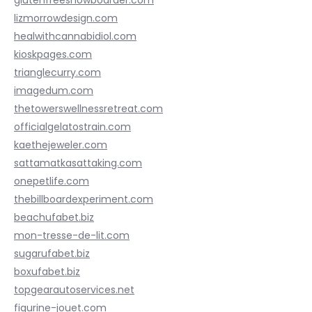
glutenfreesnowboarder.com
lizmorrowdesign.com
healwithcannabidiol.com
kioskpages.com
trianglecurry.com
imagedum.com
thetowerswellnessretreat.com
officialgelatostrain.com
kaethejeweler.com
sattamatkasattaking.com
onepetlife.com
thebillboardexperiment.com
beachufabet.biz
mon-tresse-de-lit.com
sugarufabet.biz
boxufabet.biz
topgearautoservices.net
figurine-jouet.com