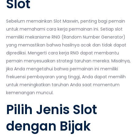
Slot
Sebelum memainkan Slot Maxwin, penting bagi pemain
untuk memahami cara kerja permainan ini. Setiap slot
memiliki mekanisme RNG (Random Number Generator)
yang memastikan bahwa hasilnya acak dan tidak dapat
diprediksi. Mengerti cara kerja RNG dapat membantu
pemain menyesuaikan strategi taruhan mereka. Misalnya,
jika Anda mengetahui bahwa permainan ini memiliki
frekuensi pembayaran yang tinggi, Anda dapat memilih
untuk meningkatkan taruhan Anda saat momentum
kemenangan muncul.
Pilih Jenis Slot
dengan Bijak