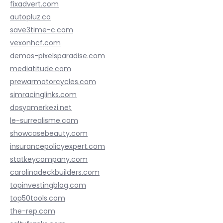
fixadvert.com
autopluz.co
save3time-c.com
vexonhcf.com
demos-pixelsparadise.com
mediatitude.com
prewarmotorcycles.com
simracinglinks.com
dosyamerkezi.net
le-surrealisme.com
showcasebeauty.com
insurancepolicyexpert.com
statkeycompany.com
carolinadeckbuilders.com
topinvestingblog.com
top50tools.com
the-rep.com