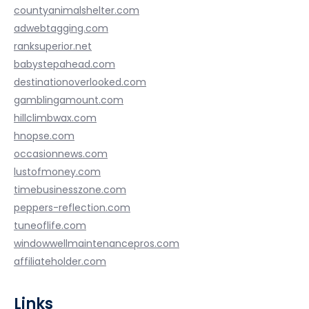
countyanimalshelter.com
adwebtagging.com
ranksuperior.net
babystepahead.com
destinationoverlooked.com
gamblingamount.com
hillclimbwax.com
hnopse.com
occasionnews.com
lustofmoney.com
timebusinesszone.com
peppers-reflection.com
tuneoflife.com
windowwellmaintenancepros.com
affiliateholder.com
Links