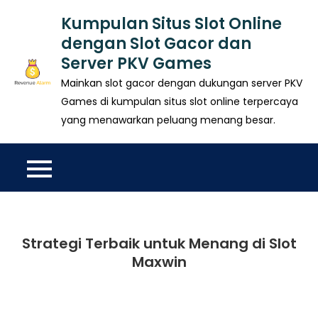
Skip
Kumpulan Situs Slot Online
to
dengan Slot Gacor dan
content
Server PKV Games
Mainkan slot gacor dengan dukungan server PKV
Games di kumpulan situs slot online terpercaya
yang menawarkan peluang menang besar.
Strategi Terbaik untuk Menang di Slot
Maxwin