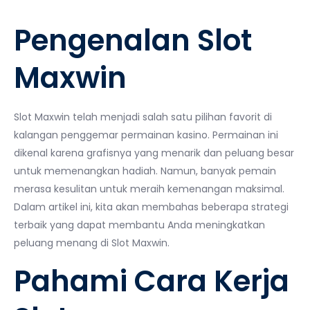
Pengenalan Slot
Maxwin
Slot Maxwin telah menjadi salah satu pilihan favorit di
kalangan penggemar permainan kasino. Permainan ini
dikenal karena grafisnya yang menarik dan peluang besar
untuk memenangkan hadiah. Namun, banyak pemain
merasa kesulitan untuk meraih kemenangan maksimal.
Dalam artikel ini, kita akan membahas beberapa strategi
terbaik yang dapat membantu Anda meningkatkan
peluang menang di Slot Maxwin.
Pahami Cara Kerja