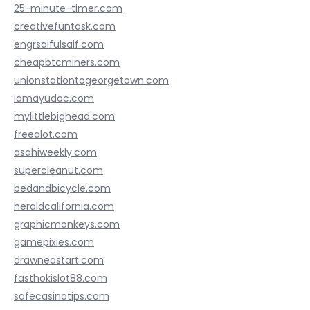
25-minute-timer.com
creativefuntask.com
engrsaifulsaif.com
cheapbtcminers.com
unionstationtogeorgetown.com
iamayudoc.com
mylittlebighead.com
freealot.com
asahiweekly.com
supercleanut.com
bedandbicycle.com
heraldcalifornia.com
graphicmonkeys.com
gamepixies.com
drawneastart.com
fasthokislot88.com
safecasinotips.com