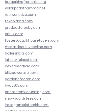
burgerkingfranchise.org
vallarpadathamma.net
realworldsize.com
teknolama.com
productforbaby.com
orb-z.com
fosterscoachhousetavern.com
mesasdecultivoonline.com
boilersnbits.com
latestviralpost.com
newfreearticle.com
blitzpowerusa.com
gardenofeaten.com
hycys05.com
onemoremilerunning.com
snowboardsteez.com
instagrambioforgirls.com