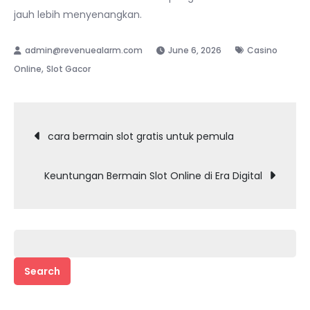
jauh lebih menyenangkan.
June 6, 2026
Casino
,
Online
Slot Gacor
Post
cara bermain slot gratis untuk pemula
navigation
Keuntungan Bermain Slot Online di Era Digital
Search
for: