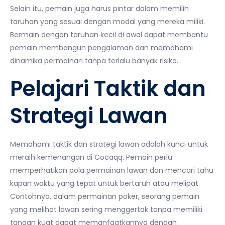
Selain itu, pemain juga harus pintar dalam memilih
taruhan yang sesuai dengan modal yang mereka miliki.
Bermain dengan taruhan kecil di awal dapat membantu
pemain membangun pengalaman dan memahami
dinamika permainan tanpa terlalu banyak risiko.
Pelajari Taktik dan
Strategi Lawan
Memahami taktik dan strategi lawan adalah kunci untuk
meraih kemenangan di Cocaqq. Pemain perlu
memperhatikan pola permainan lawan dan mencari tahu
kapan waktu yang tepat untuk bertaruh atau melipat.
Contohnya, dalam permainan poker, seorang pemain
yang melihat lawan sering menggertak tanpa memiliki
tangan kuat dapat memanfaatkannya dengan