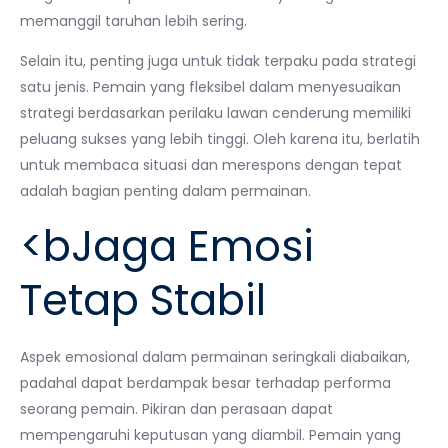
memanggil taruhan lebih sering.
Selain itu, penting juga untuk tidak terpaku pada strategi
satu jenis. Pemain yang fleksibel dalam menyesuaikan
strategi berdasarkan perilaku lawan cenderung memiliki
peluang sukses yang lebih tinggi. Oleh karena itu, berlatih
untuk membaca situasi dan merespons dengan tepat
adalah bagian penting dalam permainan.
<bJaga Emosi
Tetap Stabil
Aspek emosional dalam permainan seringkali diabaikan,
padahal dapat berdampak besar terhadap performa
seorang pemain. Pikiran dan perasaan dapat
mempengaruhi keputusan yang diambil. Pemain yang