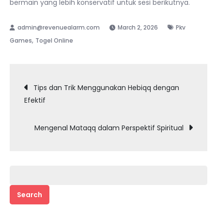
bermain yang lebih konservatif untuk sesi berikutnya.
March 2, 2026
Pkv
,
Games
Togel Online
Post
Tips dan Trik Menggunakan Hebiqq dengan
Efektif
navigation
Mengenal Mataqq dalam Perspektif Spiritual
Search
for: