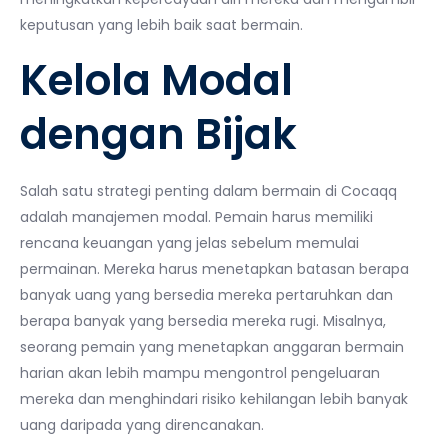
keputusan yang lebih baik saat bermain.
Kelola Modal
dengan Bijak
Salah satu strategi penting dalam bermain di Cocaqq
adalah manajemen modal. Pemain harus memiliki
rencana keuangan yang jelas sebelum memulai
permainan. Mereka harus menetapkan batasan berapa
banyak uang yang bersedia mereka pertaruhkan dan
berapa banyak yang bersedia mereka rugi. Misalnya,
seorang pemain yang menetapkan anggaran bermain
harian akan lebih mampu mengontrol pengeluaran
mereka dan menghindari risiko kehilangan lebih banyak
uang daripada yang direncanakan.