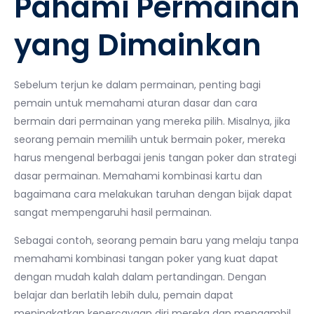
Pahami Permainan
yang Dimainkan
Sebelum terjun ke dalam permainan, penting bagi
pemain untuk memahami aturan dasar dan cara
bermain dari permainan yang mereka pilih. Misalnya, jika
seorang pemain memilih untuk bermain poker, mereka
harus mengenal berbagai jenis tangan poker dan strategi
dasar permainan. Memahami kombinasi kartu dan
bagaimana cara melakukan taruhan dengan bijak dapat
sangat mempengaruhi hasil permainan.
Sebagai contoh, seorang pemain baru yang melaju tanpa
memahami kombinasi tangan poker yang kuat dapat
dengan mudah kalah dalam pertandingan. Dengan
belajar dan berlatih lebih dulu, pemain dapat
meningkatkan kepercayaan diri mereka dan mengambil