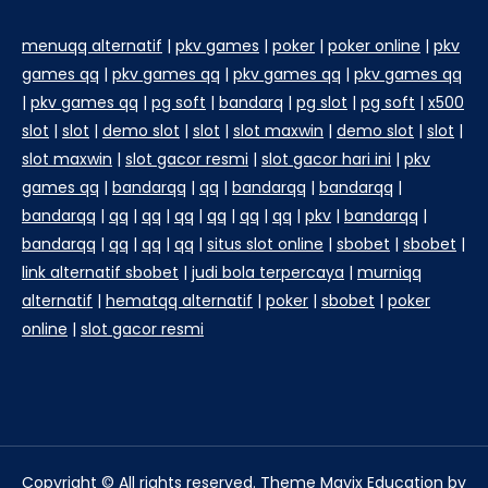
menuqq alternatif
|
pkv games
|
poker
|
poker online
|
pkv
games qq
|
pkv games qq
|
pkv games qq
|
pkv games qq
|
pkv games qq
|
pg soft
|
bandarq
|
pg slot
|
pg soft
|
x500
slot
|
slot
|
demo slot
|
slot
|
slot maxwin
|
demo slot
|
slot
|
slot maxwin
|
slot gacor resmi
|
slot gacor hari ini
|
pkv
games qq
|
bandarqq
|
qq
|
bandarqq
|
bandarqq
|
bandarqq
|
qq
|
qq
|
qq
|
qq
|
qq
|
qq
|
pkv
|
bandarqq
|
bandarqq
|
qq
|
qq
|
qq
|
situs slot online
|
sbobet
|
sbobet
|
link alternatif sbobet
|
judi bola terpercaya
|
murniqq
alternatif
|
hematqq alternatif
|
poker
|
sbobet
|
poker
online
|
slot gacor resmi
Copyright © All rights reserved. Theme Mavix Education by