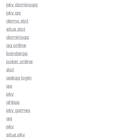
pkv dominoqq
pkv qq
demo slot
situs slot
dominoqq
qq online
bandarqq
poker online
slot
asikqq login
qq
pkv
ahliqq
pkv games
qq
pkv
situs pkv