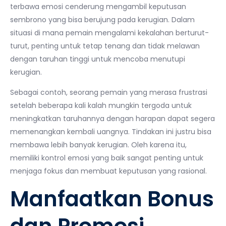
terbawa emosi cenderung mengambil keputusan
sembrono yang bisa berujung pada kerugian. Dalam
situasi di mana pemain mengalami kekalahan berturut-
turut, penting untuk tetap tenang dan tidak melawan
dengan taruhan tinggi untuk mencoba menutupi
kerugian.
Sebagai contoh, seorang pemain yang merasa frustrasi
setelah beberapa kali kalah mungkin tergoda untuk
meningkatkan taruhannya dengan harapan dapat segera
memenangkan kembali uangnya. Tindakan ini justru bisa
membawa lebih banyak kerugian. Oleh karena itu,
memiliki kontrol emosi yang baik sangat penting untuk
menjaga fokus dan membuat keputusan yang rasional.
Manfaatkan Bonus