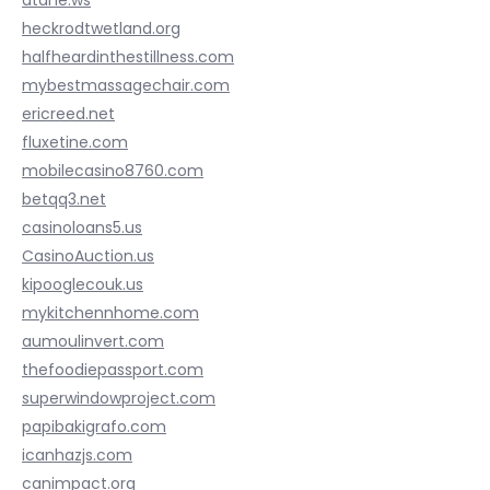
atdhe.ws
heckrodtwetland.org
halfheardinthestillness.com
mybestmassagechair.com
ericreed.net
fluxetine.com
mobilecasino8760.com
betqq3.net
casinoloans5.us
CasinoAuction.us
kipooglecouk.us
mykitchennhome.com
aumoulinvert.com
thefoodiepassport.com
superwindowproject.com
papibakigrafo.com
icanhazjs.com
canimpact.org