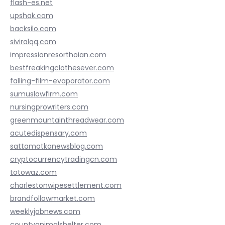
flash-es.net
upshak.com
backsilo.com
siviralqq.com
impressionresorthoian.com
bestfreakingclothesever.com
falling-film-evaporator.com
sumuslawfirm.com
nursingprowriters.com
greenmountainthreadwear.com
acutedispensary.com
sattamatkanewsblog.com
cryptocurrencytradingcn.com
totowaz.com
charlestonwipesettlement.com
brandfollowmarket.com
weeklyjobnews.com
countyanimalshelter.com