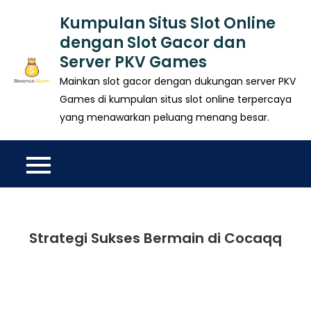
Skip
Kumpulan Situs Slot Online
to
dengan Slot Gacor dan
content
Server PKV Games
Mainkan slot gacor dengan dukungan server PKV
Games di kumpulan situs slot online terpercaya
yang menawarkan peluang menang besar.
Strategi Sukses Bermain di Cocaqq