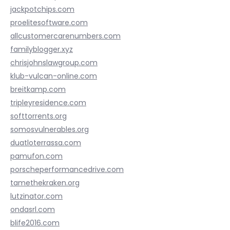
jackpotchips.com
proelitesoftware.com
allcustomercarenumbers.com
familyblogger.xyz
chrisjohnslawgroup.com
klub-vulcan-online.com
breitkamp.com
tripleyresidence.com
softtorrents.org
somosvulnerables.org
duatloterrassa.com
pamufon.com
porscheperformancedrive.com
tamethekraken.org
lutzinator.com
ondasrl.com
blife2016.com