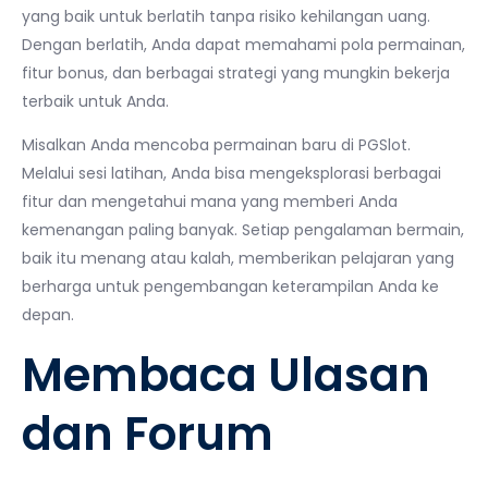
yang baik untuk berlatih tanpa risiko kehilangan uang.
Dengan berlatih, Anda dapat memahami pola permainan,
fitur bonus, dan berbagai strategi yang mungkin bekerja
terbaik untuk Anda.
Misalkan Anda mencoba permainan baru di PGSlot.
Melalui sesi latihan, Anda bisa mengeksplorasi berbagai
fitur dan mengetahui mana yang memberi Anda
kemenangan paling banyak. Setiap pengalaman bermain,
baik itu menang atau kalah, memberikan pelajaran yang
berharga untuk pengembangan keterampilan Anda ke
depan.
Membaca Ulasan
dan Forum