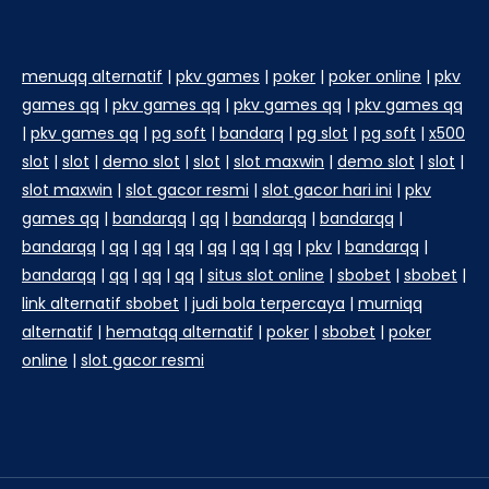
menuqq alternatif
|
pkv games
|
poker
|
poker online
|
pkv
games qq
|
pkv games qq
|
pkv games qq
|
pkv games qq
|
pkv games qq
|
pg soft
|
bandarq
|
pg slot
|
pg soft
|
x500
slot
|
slot
|
demo slot
|
slot
|
slot maxwin
|
demo slot
|
slot
|
slot maxwin
|
slot gacor resmi
|
slot gacor hari ini
|
pkv
games qq
|
bandarqq
|
qq
|
bandarqq
|
bandarqq
|
bandarqq
|
qq
|
qq
|
qq
|
qq
|
qq
|
qq
|
pkv
|
bandarqq
|
bandarqq
|
qq
|
qq
|
qq
|
situs slot online
|
sbobet
|
sbobet
|
link alternatif sbobet
|
judi bola terpercaya
|
murniqq
alternatif
|
hematqq alternatif
|
poker
|
sbobet
|
poker
online
|
slot gacor resmi