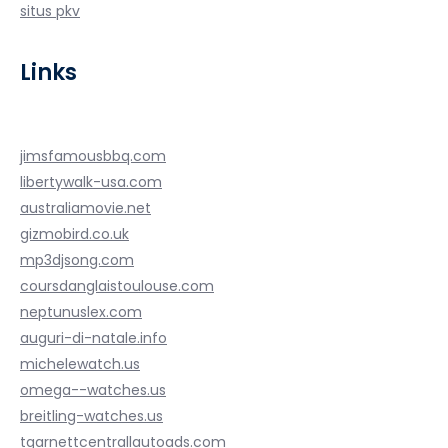
situs pkv
Links
jimsfamousbbq.com
libertywalk-usa.com
australiamovie.net
gizmobird.co.uk
mp3djsong.com
coursdanglaistoulouse.com
neptunuslex.com
auguri-di-natale.info
michelewatch.us
omega--watches.us
breitling-watches.us
tgarnettcentrallautoads.com