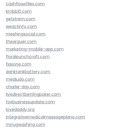
cashflowxfiles.com
kmbb10.com
getxtrem.com
weactinfo.com
meshingsocial.com
thearguer.com
marketing-mobile-app.com
floralpunchcraft.com
fiasone.com
danktankbattery.com
mealudo.com
charlie-day.com
livedirectbettingpoker.com
foxbusinessupdate.com
lovedaddy.org
integrativemedicalmassageplano.com
mrrugwashing.com