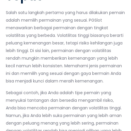
Salah satu langkah pertama yang harus dilakukan pemain
adalah memilih permainan yang sesuai. PGSlot
menawarkan berbagai permainan dengan tingkat
volatilitas yang berbeda. Volatilitas tinggi biasanya berarti
peluang kemenangan besar, tetapi risiko kehilangan juga
lebih tinggi. Di sisi lain, permainan dengan volatilitas
rendah mungkin memberikan kemenangan yang lebih
kecil namun lebih konsisten. Memahami jenis permainan
ini dan memilih yang sesuai dengan gaya bermain Anda
bisa menjadi kunci dalam meraih kemenangan.
Sebagai contoh, jika Anda adalah tipe pemain yang
menyukai tantangan dan bersedia mengambil risiko,
Anda bisa mencoba permainan dengan volatilitas tinggi.
Namun, jika Anda lebih suka permainan yang lebih aman
dengan peluang menang yang lebih sering, permainan
dengan volatilitas rendah bisa menjadi pilihan yang lebih