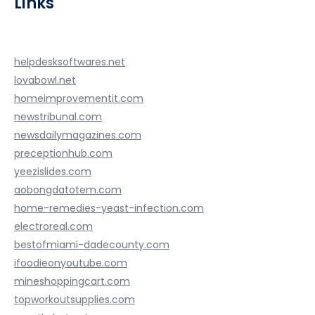
Links
helpdesksoftwares.net
lovabowl.net
homeimprovementit.com
newstribunal.com
newsdailymagazines.com
preceptionhub.com
yeezislides.com
aobongdatotem.com
home-remedies-yeast-infection.com
electroreal.com
bestofmiami-dadecounty.com
ifoodieonyoutube.com
mineshoppingcart.com
topworkoutsupplies.com