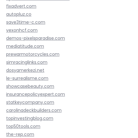
fixadvert.com
autopluz.co
save3time-c.com
vexonhcf.com
demos-pixelsparadise.com
mediatitude.com
prewarmotorcycles.com
simracinglinks.com
dosyamerkezi.net
le-surrealisme.com
showcasebeauty.com
insurancepolicyexpert.com
statkeycompany.com
carolinadeckbuilders.com
topinvestingblog.com
top50tools.com
the-rep.com