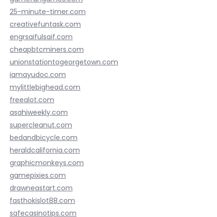
25-minute-timer.com
creativefuntask.com
engrsaifulsaif.com
cheapbtcminers.com
unionstationtogeorgetown.com
iamayudoc.com
mylittlebighead.com
freealot.com
asahiweekly.com
supercleanut.com
bedandbicycle.com
heraldcalifornia.com
graphicmonkeys.com
gamepixies.com
drawneastart.com
fasthokislot88.com
safecasinotips.com