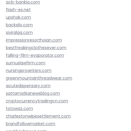
acb-bankia.com
flash-es.net
upshak.com
backsilo.com
siviralqq.com
impressionresorthoian.com
bestfreakingclothesever.com
falling-film-evaporator.com
sumuslawfirm.com
nursingprowriters.com
greenmountainthreadwear.com
acutedispensary.com
sattamatkanewsblog.com
cryptocurrencytradingcn.com
totowaz.com
charlestonwipesettlement.com
brandfollowmarket.com