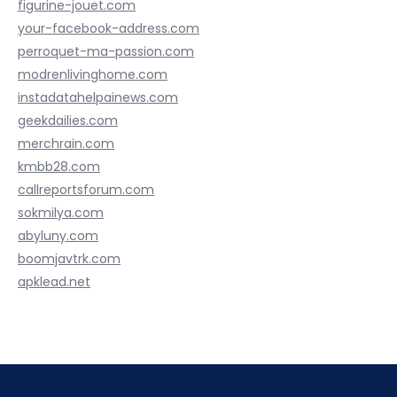
figurine-jouet.com
your-facebook-address.com
perroquet-ma-passion.com
modrenlivinghome.com
instadatahelpainews.com
geekdailies.com
merchrain.com
kmbb28.com
callreportsforum.com
sokmilya.com
abyluny.com
boomjavtrk.com
apklead.net