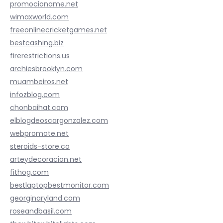
promocioname.net
wimaxworld.com
freeonlinecricketgames.net
bestcashing.biz
firerestrictions.us
archiesbrooklyn.com
muambeiros.net
infozblog.com
chonbaihat.com
elblogdeoscargonzalez.com
webpromote.net
steroids-store.co
arteydecoracion.net
fithog.com
bestlaptopbestmonitor.com
georginaryland.com
roseandbasil.com