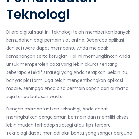
Teknologi
Di era digital saat ini, teknologi telah memberikan banyak
kemudahan bagi pemain slot online. Beberapa aplikasi
dan software dapat membantu Anda melacak
kemenangan serta kerugian. Hal ini memungkinkan Anda
untuk memperoleh data yang lebih akurat tentang
seberapa efektif strategi yang Anda terapkan. Selain itu,
banyak platform juga telah mengembangkan aplikasi
mobile, sehingga Anda bisa bermain kapan dan di mana
saja tanpa batasan waktu.
Dengan memanfaatkan teknologi, Anda dapat
meningkatkan pengalaman bermain dan memiliki akses
lebih mudah terhadap strategi atau tips terbaru.
Teknologi dapat menjadi alat bantu yang sangat berguna