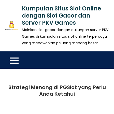
Skip
Kumpulan Situs Slot Online
to
dengan Slot Gacor dan
content
Server PKV Games
Mainkan slot gacor dengan dukungan server PKV
Games di kumpulan situs slot online terpercaya
yang menawarkan peluang menang besar.
Strategi Menang di PGSlot yang Perlu
Anda Ketahui