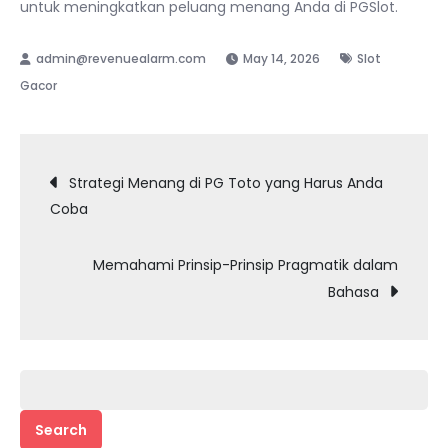
untuk meningkatkan peluang menang Anda di PGSlot.
May 14, 2026
Slot
Gacor
Post
Strategi Menang di PG Toto yang Harus Anda
Coba
navigation
Memahami Prinsip-Prinsip Pragmatik dalam
Bahasa
Search
for: