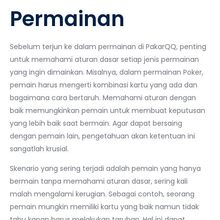
Permainan
Sebelum terjun ke dalam permainan di PakarQQ, penting
untuk memahami aturan dasar setiap jenis permainan
yang ingin dimainkan. Misalnya, dalam permainan Poker,
pemain harus mengerti kombinasi kartu yang ada dan
bagaimana cara bertaruh. Memahami aturan dengan
baik memungkinkan pemain untuk membuat keputusan
yang lebih baik saat bermain. Agar dapat bersaing
dengan pemain lain, pengetahuan akan ketentuan ini
sangatlah krusial.
Skenario yang sering terjadi adalah pemain yang hanya
bermain tanpa memahami aturan dasar, sering kali
malah mengalami kerugian. Sebagai contoh, seorang
pemain mungkin memiliki kartu yang baik namun tidak
tahu kapan harus melakukan taruhan. Hal ini dapat