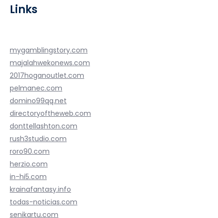
Links
mygamblingstory.com
majalahwekonews.com
2017hoganoutlet.com
pelmanec.com
domino99qq.net
directoryoftheweb.com
donttellashton.com
rush3studio.com
roro90.com
herzio.com
in-hi5.com
krainafantasy.info
todas-noticias.com
senikartu.com