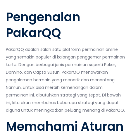
Pengenalan
PakarQQ
PakarQQ adalah salah satu platform permainan online
yang semakin populer di kalangan penggemar permainan
kartu. Dengan berbagai jenis permainan seperti Poker,
Domino, dan Capsa Susun, PakarQQ menawarkan
pengalaman bermain yang menarik dan menantang.
Namun, untuk bisa meraih kemenangan dalam
permainan ini, dibutuhkan strategi yang tepat. Di bawah
ini, kita akan membahas beberapa strategi yang dapat
diguna untuk meningkatkan peluang menang di PakarQQ.
Memahami Aturan