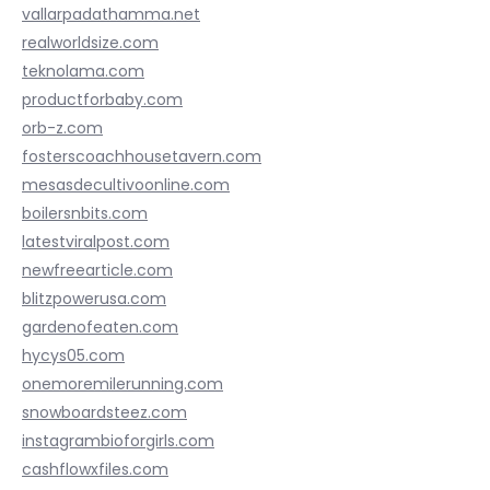
vallarpadathamma.net
realworldsize.com
teknolama.com
productforbaby.com
orb-z.com
fosterscoachhousetavern.com
mesasdecultivoonline.com
boilersnbits.com
latestviralpost.com
newfreearticle.com
blitzpowerusa.com
gardenofeaten.com
hycys05.com
onemoremilerunning.com
snowboardsteez.com
instagrambioforgirls.com
cashflowxfiles.com