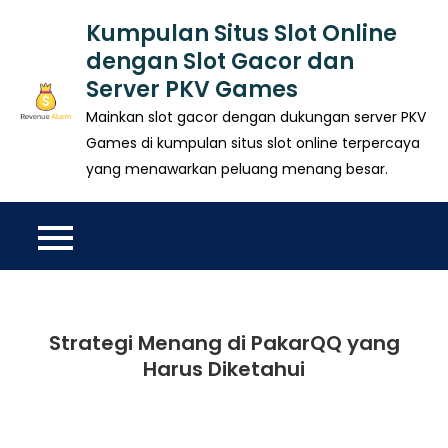
Skip
Kumpulan Situs Slot Online
to
dengan Slot Gacor dan
content
Server PKV Games
Mainkan slot gacor dengan dukungan server PKV
Games di kumpulan situs slot online terpercaya
yang menawarkan peluang menang besar.
Strategi Menang di PakarQQ yang
Harus Diketahui