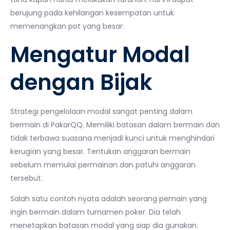
berujung pada kehilangan kesempatan untuk
memenangkan pot yang besar.
Mengatur Modal
dengan Bijak
Strategi pengelolaan modal sangat penting dalam
bermain di PakarQQ. Memiliki batasan dalam bermain dan
tidak terbawa suasana menjadi kunci untuk menghindari
kerugian yang besar. Tentukan anggaran bermain
sebelum memulai permainan dan patuhi anggaran
tersebut.
Salah satu contoh nyata adalah seorang pemain yang
ingin bermain dalam turnamen poker. Dia telah
menetapkan batasan modal yang siap dia gunakan.