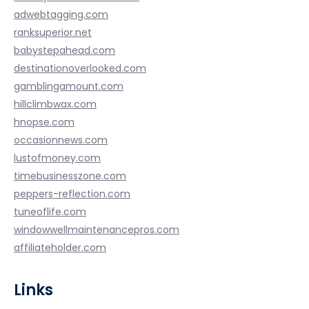
adwebtagging.com
ranksuperior.net
babystepahead.com
destinationoverlooked.com
gamblingamount.com
hillclimbwax.com
hnopse.com
occasionnews.com
lustofmoney.com
timebusinesszone.com
peppers-reflection.com
tuneoflife.com
windowwellmaintenancepros.com
affiliateholder.com
Links