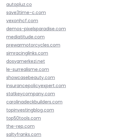
autopluz.co
save3time-c.com
vexonhcf.com
demos-pixelsparadise.com
mediatitude.com
prewarmotorcycles.com
simracinglinks.com
dosyamerkezi.net
le-surrealisme.com
showcasebeauty.com
insurancepolicyexpert.com
statkeycompany.com
carolinadeckbuilders.com
topinvestingblog.com
top50tools.com
the-rep.com
saltyfranks.com