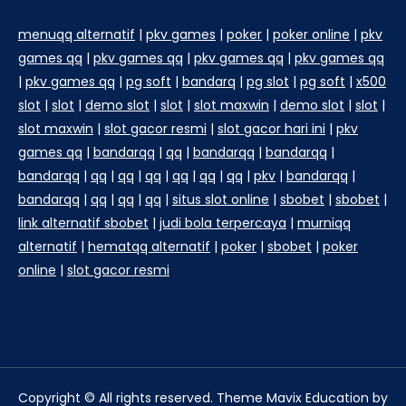
menuqq alternatif
|
pkv games
|
poker
|
poker online
|
pkv
games qq
|
pkv games qq
|
pkv games qq
|
pkv games qq
|
pkv games qq
|
pg soft
|
bandarq
|
pg slot
|
pg soft
|
x500
slot
|
slot
|
demo slot
|
slot
|
slot maxwin
|
demo slot
|
slot
|
slot maxwin
|
slot gacor resmi
|
slot gacor hari ini
|
pkv
games qq
|
bandarqq
|
qq
|
bandarqq
|
bandarqq
|
bandarqq
|
qq
|
qq
|
qq
|
qq
|
qq
|
qq
|
pkv
|
bandarqq
|
bandarqq
|
qq
|
qq
|
qq
|
situs slot online
|
sbobet
|
sbobet
|
link alternatif sbobet
|
judi bola terpercaya
|
murniqq
alternatif
|
hematqq alternatif
|
poker
|
sbobet
|
poker
online
|
slot gacor resmi
Copyright © All rights reserved. Theme Mavix Education by