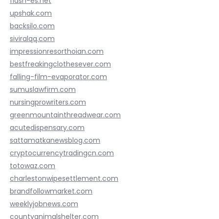
flash-es.net
upshak.com
backsilo.com
siviralqq.com
impressionresorthoian.com
bestfreakingclothesever.com
falling-film-evaporator.com
sumuslawfirm.com
nursingprowriters.com
greenmountainthreadwear.com
acutedispensary.com
sattamatkanewsblog.com
cryptocurrencytradingcn.com
totowaz.com
charlestonwipesettlement.com
brandfollowmarket.com
weeklyjobnews.com
countyanimalshelter.com