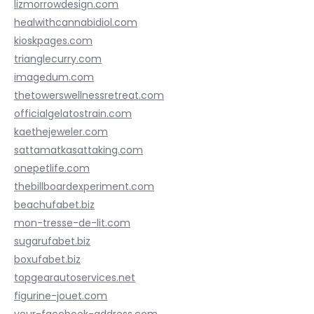
lizmorrowdesign.com
healwithcannabidiol.com
kioskpages.com
trianglecurry.com
imagedum.com
thetowerswellnessretreat.com
officialgelatostrain.com
kaethejeweler.com
sattamatkasattaking.com
onepetlife.com
thebillboardexperiment.com
beachufabet.biz
mon-tresse-de-lit.com
sugarufabet.biz
boxufabet.biz
topgearautoservices.net
figurine-jouet.com