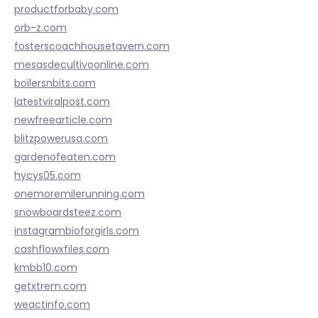
productforbaby.com
orb-z.com
fosterscoachhousetavern.com
mesasdecultivoonline.com
boilersnbits.com
latestviralpost.com
newfreearticle.com
blitzpowerusa.com
gardenofeaten.com
hycys05.com
onemoremilerunning.com
snowboardsteez.com
instagrambioforgirls.com
cashflowxfiles.com
kmbb10.com
getxtrem.com
weactinfo.com