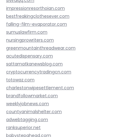
siviralqq.com
impressionresorthoian.com
bestfreakingclothesever.com
falling-film-evaporator.com
sumuslawfirm.com
nursingprowriters.com
greenmountainthreadwear.com
acutedispensary.com
sattamatkanewsblog.com
cryptocurrencytradingcn.com
totowaz.com
charlestonwipesettlement.com
brandfollowmarket.com
weeklyjobnews.com
countyanimalshelter.com
adwebtagging.com
ranksuperior.net
babystepahead.com