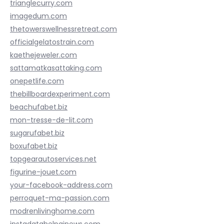
trianglecurry.com
imagedum.com
thetowerswellnessretreat.com
officialgelatostrain.com
kaethejeweler.com
sattamatkasattaking.com
onepetlife.com
thebillboardexperiment.com
beachufabet.biz
mon-tresse-de-lit.com
sugarufabet.biz
boxufabet.biz
topgearautoservices.net
figurine-jouet.com
your-facebook-address.com
perroquet-ma-passion.com
modrenlivinghome.com