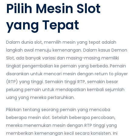
Pilih Mesin Slot
yang Tepat
Dalam dunia slot, memilih mesin yang tepat adalah
langkah awal menuju kemenangan. Dalam kasus Demon
Slot, ada banyak variasi dan masing-masing memiliki
tingkat pengembalian ke pemain yang berbeda. Pemain
disarankan untuk mencari mesin dengan return to player
(RTP) yang tinggi. Semakin tinggi RTP, semakin besar
peluang pemain untuk mendapatkan kembali sejumlah
uang yang mereka pertaruhkan.
Pikirkan tentang seorang pemain yang mencoba
beberapa mesin slot. Setelah beberapa percobaan,
mereka menemukan mesin dengan RTP tinggi yang
memberikan kemenangan kecil secara konsisten. Ini