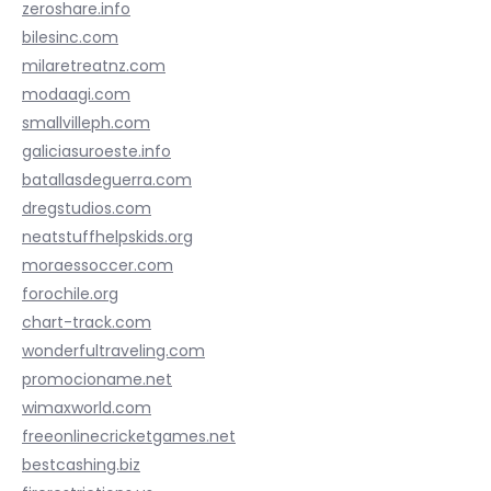
zeroshare.info
bilesinc.com
milaretreatnz.com
modaagi.com
smallvilleph.com
galiciasuroeste.info
batallasdeguerra.com
dregstudios.com
neatstuffhelpskids.org
moraessoccer.com
forochile.org
chart-track.com
wonderfultraveling.com
promocioname.net
wimaxworld.com
freeonlinecricketgames.net
bestcashing.biz