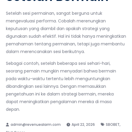
Setelah sesi permainan, sangat berguna untuk
mengevaluasi performa. Cobalah merenungkan
keputusan yang diambil dan apakah strategi yang
digunakan sudah efektif. Hal ini tidak hanya meningkatkan
pemahaman tentang permainan, tetapi juga membantu
dalam merencanakan sesi berikutnya.
Sebagai contoh, setelah beberapa sesi sehari-hari,
seorang pemain mungkin menyadari bahwa bermain
pada waktu-waktu tertentu lebih menguntungkan
dibandingkan sesi lainnya. Dengan memasukkan
pengetahuan ini ke dalam strategi bermain, mereka
dapat meningkatkan pengalaman mereka di masa
depan.
,
April 22, 2026
SBOBET