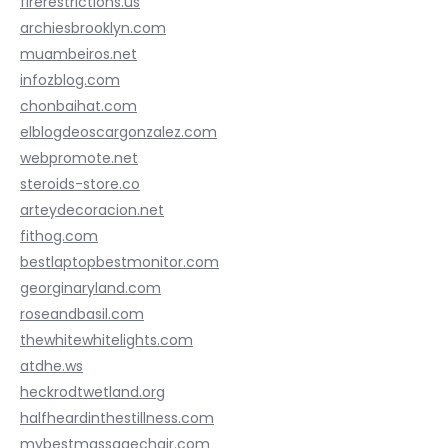
firerestrictions.us
archiesbrooklyn.com
muambeiros.net
infozblog.com
chonbaihat.com
elblogdeoscargonzalez.com
webpromote.net
steroids-store.co
arteydecoracion.net
fithog.com
bestlaptopbestmonitor.com
georginaryland.com
roseandbasil.com
thewhitewhitelights.com
atdhe.ws
heckrodtwetland.org
halfheardinthestillness.com
mybestmassagechair.com