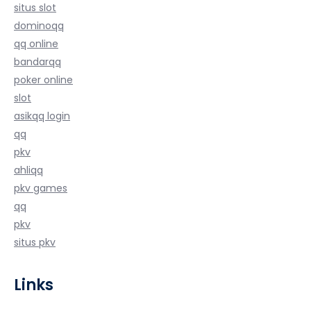
situs slot
dominoqq
qq online
bandarqq
poker online
slot
asikqq login
qq
pkv
ahliqq
pkv games
qq
pkv
situs pkv
Links