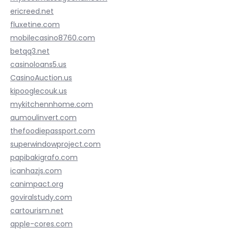
ericreed.net
fluxetine.com
mobilecasino8760.com
betqq3.net
casinoloans5.us
CasinoAuction.us
kipooglecouk.us
mykitchennhome.com
aumoulinvert.com
thefoodiepassport.com
superwindowproject.com
papibakigrafo.com
icanhazjs.com
canimpact.org
goviralstudy.com
cartourism.net
apple-cores.com