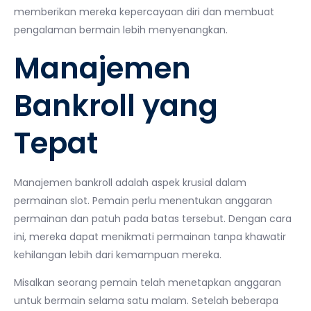
memberikan mereka kepercayaan diri dan membuat
pengalaman bermain lebih menyenangkan.
Manajemen
Bankroll yang
Tepat
Manajemen bankroll adalah aspek krusial dalam
permainan slot. Pemain perlu menentukan anggaran
permainan dan patuh pada batas tersebut. Dengan cara
ini, mereka dapat menikmati permainan tanpa khawatir
kehilangan lebih dari kemampuan mereka.
Misalkan seorang pemain telah menetapkan anggaran
untuk bermain selama satu malam. Setelah beberapa