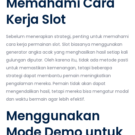
Memahami Cara
Kerja Slot
Sebelum menerapkan strategi, penting untuk memahami
cara kerja permainan slot. Slot biasanya menggunakan
generator angka acak yang menghasilkan hasil setiap kali
gulungan diputar. Oleh karena itu, tidak ada metode pasti
untuk memastikan kemenangan, tetapi beberapa
strategi dapat membantu pemain meningkatkan
pengalaman mereka. Pemain tidak akan dapat
mengendalikan hasil, tetapi mereka bisa mengatur modal
dan waktu bermain agar lebih efektif.
Menggunakan
Mode Demo untuk