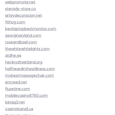
webpromote.net
steroids-store.co
arteydecoracion.net
fithog.com
bestlaptopbestmonitor.com
georginaryland.com
roseandbasil.com
thewhitewhitelights.com
atdhe.ws
heckrodtwetland.org
halfheardinthestillness.com
mybestmassagechair.com
ericreed.net
fluxetine.com
mobilecasino8760.com
betqq3.net
casinoloans5.us