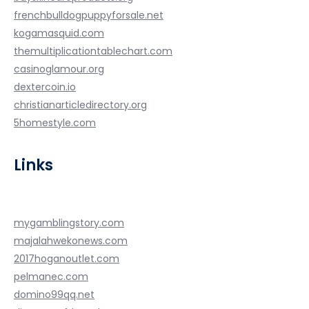
frenchbulldogpuppyforsale.net
kogamasquid.com
themultiplicationtablechart.com
casinoglamour.org
dextercoin.io
christianarticledirectory.org
5homestyle.com
Links
mygamblingstory.com
majalahwekonews.com
2017hoganoutlet.com
pelmanec.com
domino99qq.net