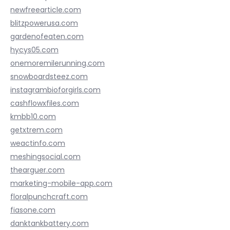
newfreearticle.com
blitzpowerusa.com
gardenofeaten.com
hycys05.com
onemoremilerunning.com
snowboardsteez.com
instagrambioforgirls.com
cashflowxfiles.com
kmbb10.com
getxtrem.com
weactinfo.com
meshingsocial.com
thearguer.com
marketing-mobile-app.com
floralpunchcraft.com
fiasone.com
danktankbattery.com