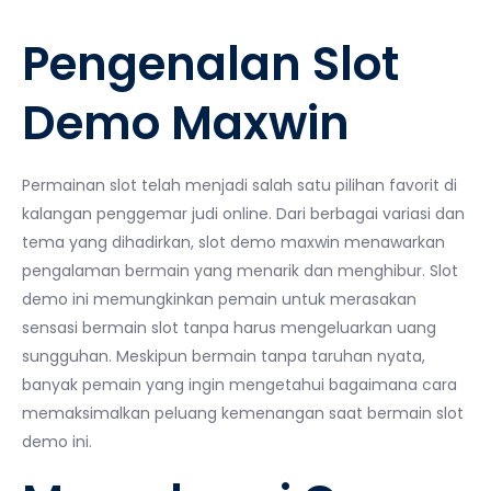
Pengenalan Slot
Demo Maxwin
Permainan slot telah menjadi salah satu pilihan favorit di
kalangan penggemar judi online. Dari berbagai variasi dan
tema yang dihadirkan, slot demo maxwin menawarkan
pengalaman bermain yang menarik dan menghibur. Slot
demo ini memungkinkan pemain untuk merasakan
sensasi bermain slot tanpa harus mengeluarkan uang
sungguhan. Meskipun bermain tanpa taruhan nyata,
banyak pemain yang ingin mengetahui bagaimana cara
memaksimalkan peluang kemenangan saat bermain slot
demo ini.