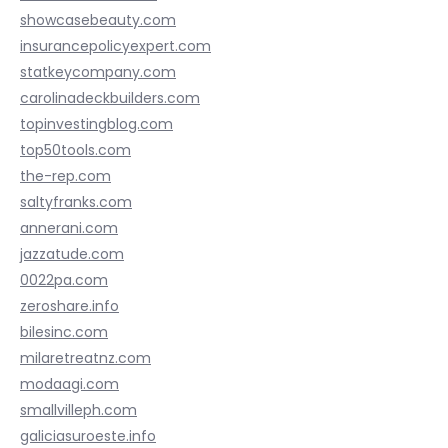
showcasebeauty.com
insurancepolicyexpert.com
statkeycompany.com
carolinadeckbuilders.com
topinvestingblog.com
top50tools.com
the-rep.com
saltyfranks.com
annerani.com
jazzatude.com
0022pa.com
zeroshare.info
bilesinc.com
milaretreatnz.com
modaagi.com
smallvilleph.com
galiciasuroeste.info