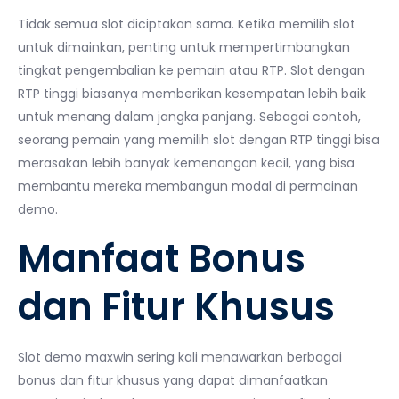
Tidak semua slot diciptakan sama. Ketika memilih slot
untuk dimainkan, penting untuk mempertimbangkan
tingkat pengembalian ke pemain atau RTP. Slot dengan
RTP tinggi biasanya memberikan kesempatan lebih baik
untuk menang dalam jangka panjang. Sebagai contoh,
seorang pemain yang memilih slot dengan RTP tinggi bisa
merasakan lebih banyak kemenangan kecil, yang bisa
membantu mereka membangun modal di permainan
demo.
Manfaat Bonus
dan Fitur Khusus
Slot demo maxwin sering kali menawarkan berbagai
bonus dan fitur khusus yang dapat dimanfaatkan