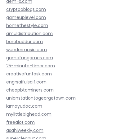
aem-x.com
cryptooblogs.com
gameuplevel.com
homethestyle.com
amuldistribution.com
borobuddur.com
wundermusic.com
gamefungames.com
25-minute-timer.com
creativefuntask.com
engrsaifulsaif.com
cheapbtcminers.com
unionstationtogeorgetown.com
iamayudoc.com
mylittlebighead.com
freealot.com
asahiweekly.com
supercleanut.com