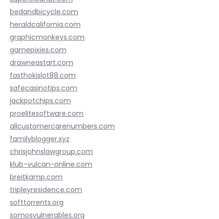
bedandbicycle.com
heraldcalifornia.com
graphicmonkeys.com
gamepixies.com
drawneastart.com
fasthokislot88.com
safecasinotips.com
jackpotchips.com
proelitesoftware.com
allcustomercarenumbers.com
familyblogger.xyz
chrisjohnslawgroup.com
klub-vulcan-online.com
breitkamp.com
tripleyresidence.com
softtorrents.org
somosvulnerables.org