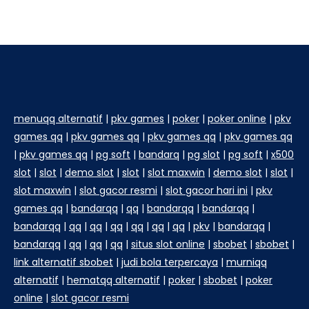
menuqq alternatif
|
pkv games
|
poker
|
poker online
|
pkv
games qq
|
pkv games qq
|
pkv games qq
|
pkv games qq
|
pkv games qq
|
pg soft
|
bandarq
|
pg slot
|
pg soft
|
x500
slot
|
slot
|
demo slot
|
slot
|
slot maxwin
|
demo slot
|
slot
|
slot maxwin
|
slot gacor resmi
|
slot gacor hari ini
|
pkv
games qq
|
bandarqq
|
qq
|
bandarqq
|
bandarqq
|
bandarqq
|
qq
|
qq
|
qq
|
qq
|
qq
|
qq
|
pkv
|
bandarqq
|
bandarqq
|
qq
|
qq
|
qq
|
situs slot online
|
sbobet
|
sbobet
|
link alternatif sbobet
|
judi bola terpercaya
|
murniqq
alternatif
|
hematqq alternatif
|
poker
|
sbobet
|
poker
online
|
slot gacor resmi