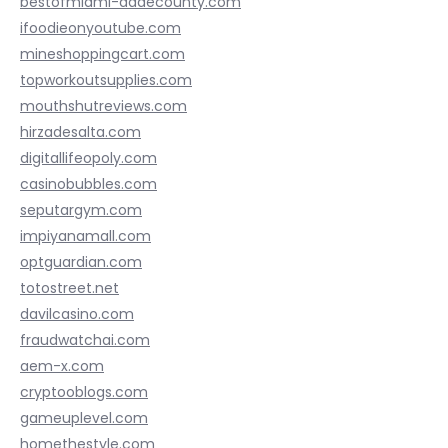
bestofmiami-dadecounty.com
ifoodieonyoutube.com
mineshoppingcart.com
topworkoutsupplies.com
mouthshutreviews.com
hirzadesalta.com
digitallifeopoly.com
casinobubbles.com
seputargym.com
impiyanamall.com
optguardian.com
totostreet.net
davilcasino.com
fraudwatchai.com
aem-x.com
cryptooblogs.com
gameuplevel.com
homethestyle.com