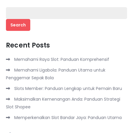
Search
for:
Recent Posts
Memahami Raya Slot: Panduan Komprehensif
Memahami Ligabola: Panduan Utama untuk
Penggemar Sepak Bola
Slots Member: Panduan Lengkap untuk Pemain Baru
Maksimalkan Kemenangan Anda: Panduan Strategi
Slot Shopee
Memperkenalkan Slot Bandar Jaya: Panduan Utama