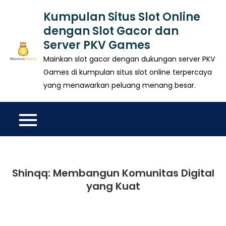
Skip
Kumpulan Situs Slot Online
to
dengan Slot Gacor dan
content
Server PKV Games
Mainkan slot gacor dengan dukungan server PKV
Games di kumpulan situs slot online terpercaya
yang menawarkan peluang menang besar.
Shinqq: Membangun Komunitas Digital
yang Kuat