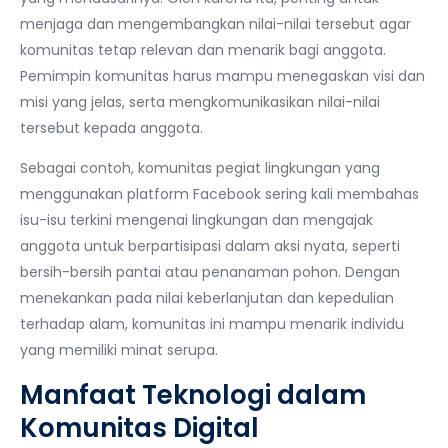
menjaga dan mengembangkan nilai-nilai tersebut agar
komunitas tetap relevan dan menarik bagi anggota.
Pemimpin komunitas harus mampu menegaskan visi dan
misi yang jelas, serta mengkomunikasikan nilai-nilai
tersebut kepada anggota.
Sebagai contoh, komunitas pegiat lingkungan yang
menggunakan platform Facebook sering kali membahas
isu-isu terkini mengenai lingkungan dan mengajak
anggota untuk berpartisipasi dalam aksi nyata, seperti
bersih-bersih pantai atau penanaman pohon. Dengan
menekankan pada nilai keberlanjutan dan kepedulian
terhadap alam, komunitas ini mampu menarik individu
yang memiliki minat serupa.
Manfaat Teknologi dalam
Komunitas Digital