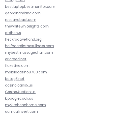
fithog.com
bestlaptopbestmonitor.com
georginaryland.com
roseandbasil.com
thewhitewhitelights.com
atdhe.ws
heckrodtwetland.org
halfheardinthestillness.com
mybestmassagechair.com
ericreed.net
fluxetine.com
mobilecasino8760.com
betqq3.net
casinoloans5.us
CasinoAuction.us
kipooglecouk.us
mykitchennhome.com
aumoulinvert.com