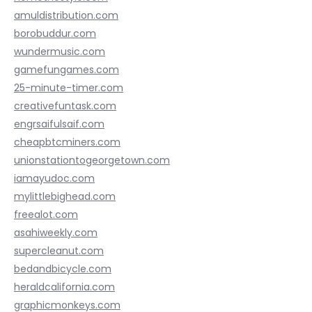
amuldistribution.com
borobuddur.com
wundermusic.com
gamefungames.com
25-minute-timer.com
creativefuntask.com
engrsaifulsaif.com
cheapbtcminers.com
unionstationtogeorgetown.com
iamayudoc.com
mylittlebighead.com
freealot.com
asahiweekly.com
supercleanut.com
bedandbicycle.com
heraldcalifornia.com
graphicmonkeys.com