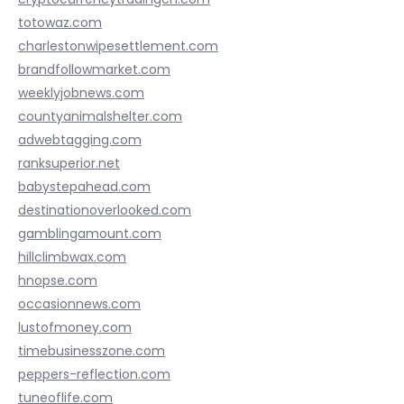
totowaz.com
charlestonwipesettlement.com
brandfollowmarket.com
weeklyjobnews.com
countyanimalshelter.com
adwebtagging.com
ranksuperior.net
babystepahead.com
destinationoverlooked.com
gamblingamount.com
hillclimbwax.com
hnopse.com
occasionnews.com
lustofmoney.com
timebusinesszone.com
peppers-reflection.com
tuneoflife.com