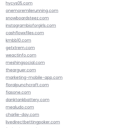
hycys05.com
onemoremilerunning.com
snowboardsteez.com
instagrambioforgirls.com
cashflowxfiles.com
kmbb10.com
getxtrem.com
weactinfo.com
meshingsocial.com
thearguer.com
marketing-mobile-app.com
floralpunchcraft.com
fiasone.com
danktankbattery.com
mealudo.com
charlie-day.com
livedirectbettingpoker.com