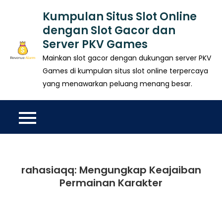
Skip
Kumpulan Situs Slot Online
to
dengan Slot Gacor dan
content
Server PKV Games
Mainkan slot gacor dengan dukungan server PKV
Games di kumpulan situs slot online terpercaya
yang menawarkan peluang menang besar.
rahasiaqq: Mengungkap Keajaiban
Permainan Karakter