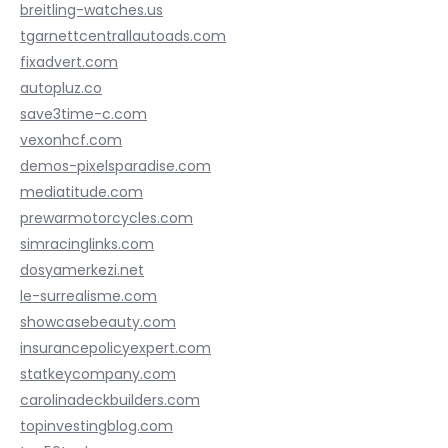
breitling-watches.us
tgarnettcentrallautoads.com
fixadvert.com
autopluz.co
save3time-c.com
vexonhcf.com
demos-pixelsparadise.com
mediatitude.com
prewarmotorcycles.com
simracinglinks.com
dosyamerkezi.net
le-surrealisme.com
showcasebeauty.com
insurancepolicyexpert.com
statkeycompany.com
carolinadeckbuilders.com
topinvestingblog.com