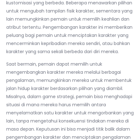
kustomisasi yang berbeda. Beberapa menawarkan pilihan
untuk mengubah tampilan fisik karakter, sementara yang
lain memungkinkan pemain untuk memilih keahlian dan
atribut tertentu. Pengembangan karakter ini memberikan
peluang bagi pemain untuk menciptakan karakter yang
mencerminkan kepribadian mereka sendiri, atau bahkan
karakter yang sama sekali berbeda dari diri mereka.
Saat bermain, pemain dapat memilih untuk
mengembangkan karakter mereka melalui berbagai
pengalaman, memungkinkan mereka untuk membentuk
jalan hidup karakter berdasarkan pilihan yang diambil.
Misalnya, dalam game strategi, pemain bisa menghadapi
situasi di mana mereka harus memilih antara
menyelamatkan satu karakter untuk mengorbankan yang
lain, tanpa mengetahui konsekuensi tindakan mereka di
masa depan. Keputusan ini bisa menjadi titik balik dalam
pengembangan karakter dan menciptakan pengalaman