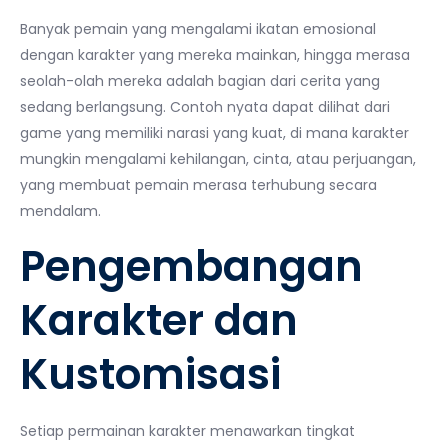
Banyak pemain yang mengalami ikatan emosional
dengan karakter yang mereka mainkan, hingga merasa
seolah-olah mereka adalah bagian dari cerita yang
sedang berlangsung. Contoh nyata dapat dilihat dari
game yang memiliki narasi yang kuat, di mana karakter
mungkin mengalami kehilangan, cinta, atau perjuangan,
yang membuat pemain merasa terhubung secara
mendalam.
Pengembangan
Karakter dan
Kustomisasi
Setiap permainan karakter menawarkan tingkat