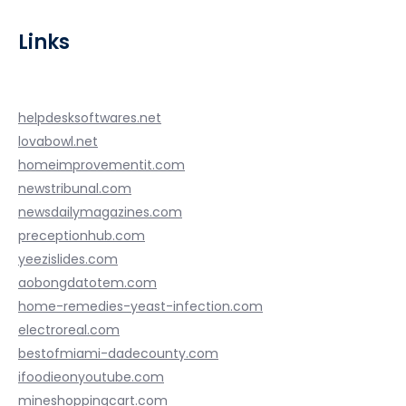
Links
helpdesksoftwares.net
lovabowl.net
homeimprovementit.com
newstribunal.com
newsdailymagazines.com
preceptionhub.com
yeezislides.com
aobongdatotem.com
home-remedies-yeast-infection.com
electroreal.com
bestofmiami-dadecounty.com
ifoodieonyoutube.com
mineshoppingcart.com