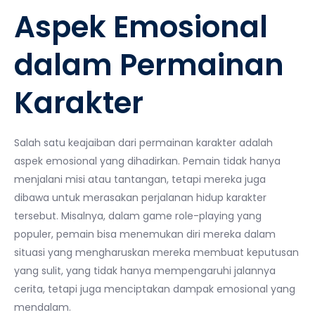
Aspek Emosional
dalam Permainan
Karakter
Salah satu keajaiban dari permainan karakter adalah
aspek emosional yang dihadirkan. Pemain tidak hanya
menjalani misi atau tantangan, tetapi mereka juga
dibawa untuk merasakan perjalanan hidup karakter
tersebut. Misalnya, dalam game role-playing yang
populer, pemain bisa menemukan diri mereka dalam
situasi yang mengharuskan mereka membuat keputusan
yang sulit, yang tidak hanya mempengaruhi jalannya
cerita, tetapi juga menciptakan dampak emosional yang
mendalam.