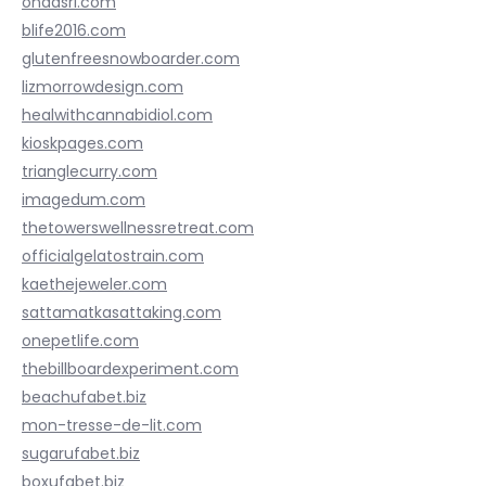
ondasrl.com
blife2016.com
glutenfreesnowboarder.com
lizmorrowdesign.com
healwithcannabidiol.com
kioskpages.com
trianglecurry.com
imagedum.com
thetowerswellnessretreat.com
officialgelatostrain.com
kaethejeweler.com
sattamatkasattaking.com
onepetlife.com
thebillboardexperiment.com
beachufabet.biz
mon-tresse-de-lit.com
sugarufabet.biz
boxufabet.biz