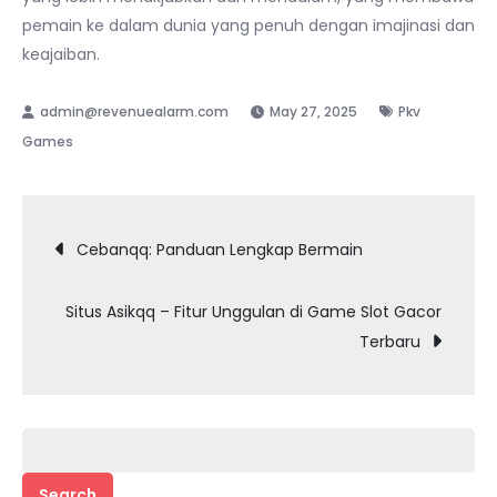
pemain ke dalam dunia yang penuh dengan imajinasi dan
keajaiban.
May 27, 2025
Pkv
Games
Post
Cebanqq: Panduan Lengkap Bermain
navigation
Situs Asikqq – Fitur Unggulan di Game Slot Gacor
Terbaru
Search
for: