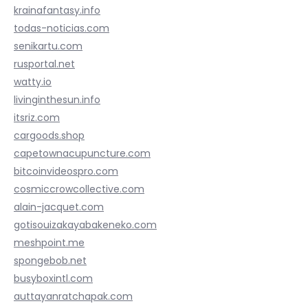
krainafantasy.info
todas-noticias.com
senikartu.com
rusportal.net
watty.io
livinginthesun.info
itsriz.com
cargoods.shop
capetownacupuncture.com
bitcoinvideospro.com
cosmiccrowcollective.com
alain-jacquet.com
gotisouizakayabakeneko.com
meshpoint.me
spongebob.net
busyboxintl.com
auttayanratchapak.com