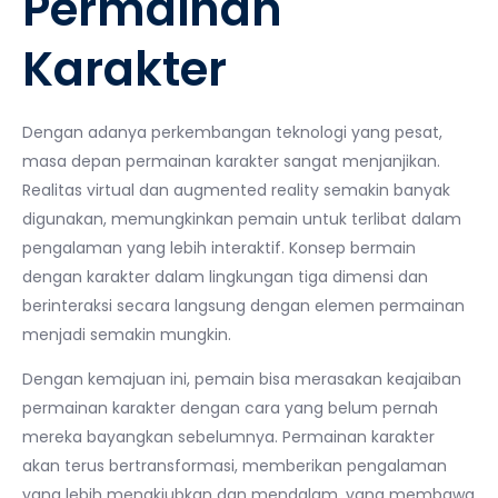
Permainan
Karakter
Dengan adanya perkembangan teknologi yang pesat,
masa depan permainan karakter sangat menjanjikan.
Realitas virtual dan augmented reality semakin banyak
digunakan, memungkinkan pemain untuk terlibat dalam
pengalaman yang lebih interaktif. Konsep bermain
dengan karakter dalam lingkungan tiga dimensi dan
berinteraksi secara langsung dengan elemen permainan
menjadi semakin mungkin.
Dengan kemajuan ini, pemain bisa merasakan keajaiban
permainan karakter dengan cara yang belum pernah
mereka bayangkan sebelumnya. Permainan karakter
akan terus bertransformasi, memberikan pengalaman
yang lebih menakjubkan dan mendalam, yang membawa