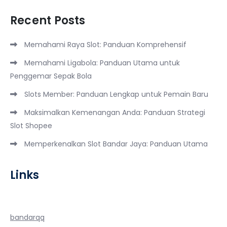
Recent Posts
Memahami Raya Slot: Panduan Komprehensif
Memahami Ligabola: Panduan Utama untuk
Penggemar Sepak Bola
Slots Member: Panduan Lengkap untuk Pemain Baru
Maksimalkan Kemenangan Anda: Panduan Strategi
Slot Shopee
Memperkenalkan Slot Bandar Jaya: Panduan Utama
Links
bandarqq