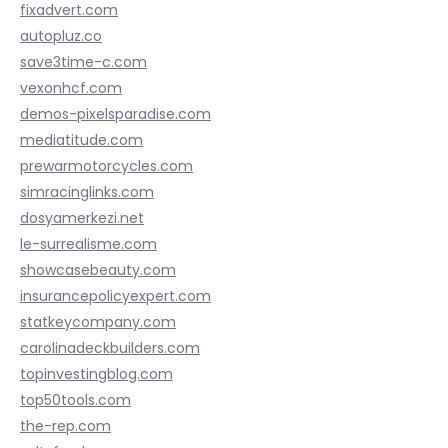
fixadvert.com
autopluz.co
save3time-c.com
vexonhcf.com
demos-pixelsparadise.com
mediatitude.com
prewarmotorcycles.com
simracinglinks.com
dosyamerkezi.net
le-surrealisme.com
showcasebeauty.com
insurancepolicyexpert.com
statkeycompany.com
carolinadeckbuilders.com
topinvestingblog.com
top50tools.com
the-rep.com