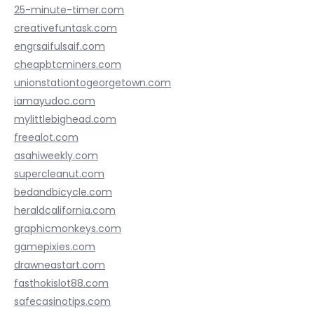
25-minute-timer.com
creativefuntask.com
engrsaifulsaif.com
cheapbtcminers.com
unionstationtogeorgetown.com
iamayudoc.com
mylittlebighead.com
freealot.com
asahiweekly.com
supercleanut.com
bedandbicycle.com
heraldcalifornia.com
graphicmonkeys.com
gamepixies.com
drawneastart.com
fasthokislot88.com
safecasinotips.com