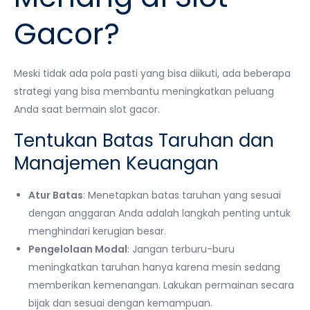
Gacor?
Meski tidak ada pola pasti yang bisa diikuti, ada beberapa
strategi yang bisa membantu meningkatkan peluang
Anda saat bermain slot gacor.
Tentukan Batas Taruhan dan
Manajemen Keuangan
Atur Batas
: Menetapkan batas taruhan yang sesuai
dengan anggaran Anda adalah langkah penting untuk
menghindari kerugian besar.
Pengelolaan Modal
: Jangan terburu-buru
meningkatkan taruhan hanya karena mesin sedang
memberikan kemenangan. Lakukan permainan secara
bijak dan sesuai dengan kemampuan.