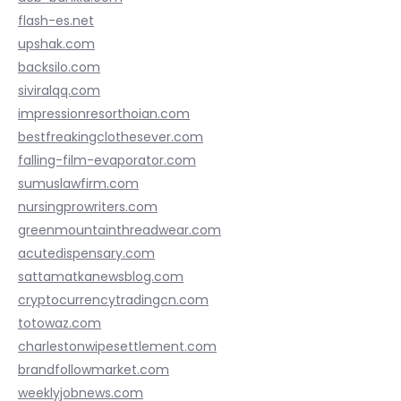
flash-es.net
upshak.com
backsilo.com
siviralqq.com
impressionresorthoian.com
bestfreakingclothesever.com
falling-film-evaporator.com
sumuslawfirm.com
nursingprowriters.com
greenmountainthreadwear.com
acutedispensary.com
sattamatkanewsblog.com
cryptocurrencytradingcn.com
totowaz.com
charlestonwipesettlement.com
brandfollowmarket.com
weeklyjobnews.com