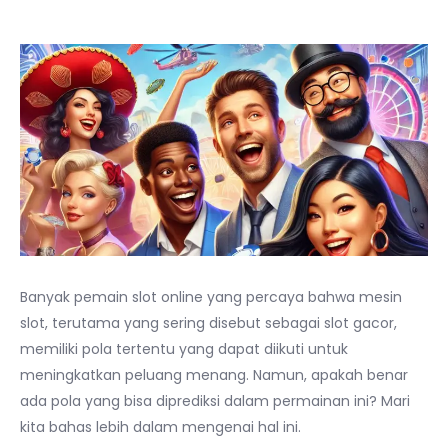
Banyak pemain slot online yang percaya bahwa mesin
slot, terutama yang sering disebut sebagai slot gacor,
memiliki pola tertentu yang dapat diikuti untuk
meningkatkan peluang menang. Namun, apakah benar
ada pola yang bisa diprediksi dalam permainan ini? Mari
kita bahas lebih dalam mengenai hal ini.