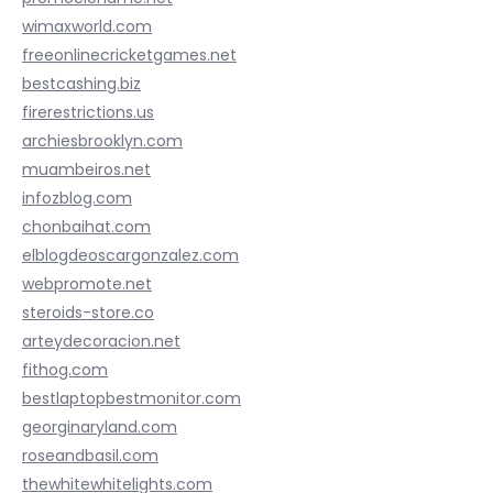
wimaxworld.com
freeonlinecricketgames.net
bestcashing.biz
firerestrictions.us
archiesbrooklyn.com
muambeiros.net
infozblog.com
chonbaihat.com
elblogdeoscargonzalez.com
webpromote.net
steroids-store.co
arteydecoracion.net
fithog.com
bestlaptopbestmonitor.com
georginaryland.com
roseandbasil.com
thewhitewhitelights.com