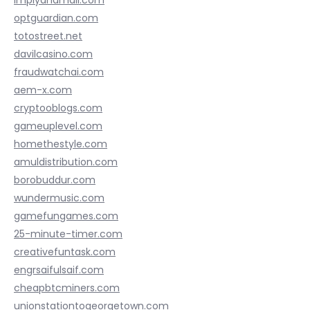
impiyanamall.com
optguardian.com
totostreet.net
davilcasino.com
fraudwatchai.com
aem-x.com
cryptooblogs.com
gameuplevel.com
homethestyle.com
amuldistribution.com
borobuddur.com
wundermusic.com
gamefungames.com
25-minute-timer.com
creativefuntask.com
engrsaifulsaif.com
cheapbtcminers.com
unionstationtogeorgetown.com