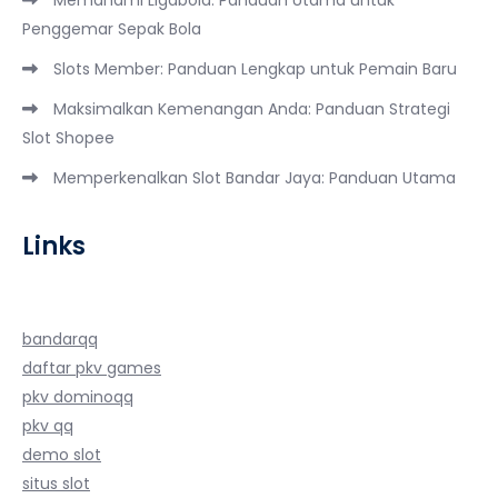
Memahami Ligabola: Panduan Utama untuk
Penggemar Sepak Bola
Slots Member: Panduan Lengkap untuk Pemain Baru
Maksimalkan Kemenangan Anda: Panduan Strategi
Slot Shopee
Memperkenalkan Slot Bandar Jaya: Panduan Utama
Links
bandarqq
daftar pkv games
pkv dominoqq
pkv qq
demo slot
situs slot