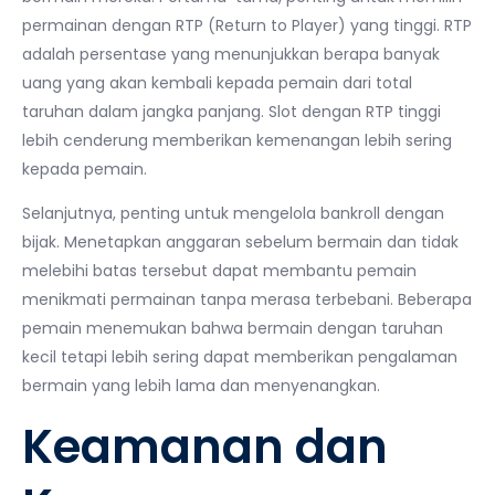
permainan dengan RTP (Return to Player) yang tinggi. RTP
adalah persentase yang menunjukkan berapa banyak
uang yang akan kembali kepada pemain dari total
taruhan dalam jangka panjang. Slot dengan RTP tinggi
lebih cenderung memberikan kemenangan lebih sering
kepada pemain.
Selanjutnya, penting untuk mengelola bankroll dengan
bijak. Menetapkan anggaran sebelum bermain dan tidak
melebihi batas tersebut dapat membantu pemain
menikmati permainan tanpa merasa terbebani. Beberapa
pemain menemukan bahwa bermain dengan taruhan
kecil tetapi lebih sering dapat memberikan pengalaman
bermain yang lebih lama dan menyenangkan.
Keamanan dan