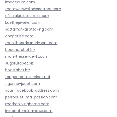
imagedum.com
thetowerswellnessretreat.com
officialgelatostrain.com
kaethejeweler.com
sattamatkasattaking.com
onepetlife.com
thebillboardexperiment.com
beachufabet.biz
mon-tresse-de-lit.com
sugarufabet.biz
boxufabet.biz
topgearautoservices.net
figurine-jouet.com
your-facebook-address.com
perroquet-ma-passion.com
modrenlivinghome.com
instadatahelpainews.com