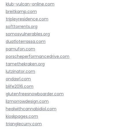
klub-vulcan-online.com
breitkamp.com
tripleyresidence.com
softtorrents.org
somosvulnerables.org
duatloterrassa.com
pamufon.com
porscheperformancedrive.com
tamethekraken.org
lutzinator.com
ondasrl.com
blife2016.com
glutenfreesnowboarder.com
lizmorrowdesign.com
healwithcannabidiol.com
kioskpages.com
trianglecurry.com