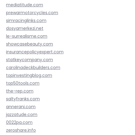
mediatitude.com
prewarmotorcycles.com
simracinglinks.com
dosyamerkezi.net
le-surrealisme.com
showcasebeauty.com
insurancepolicyexpert.com
statkeycompany.com
carolinadeckbuilders.com
topinvestingblog.com
top50tools.com
the-rep.com
saltyfranks.com
annerani.com
jazzatude.com
0022pa.com
zeroshare.info