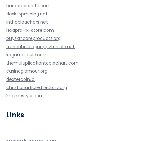
barbaracarlotti.com
desktopmining.net
inthebleachers.net
lexapro-rx-store.com
buyskincareproducts.org
frenchbulldogpuppyforsale.net
kogamasquid.com
themultiplicationtablechart.com
casinoglamour.org
dextercoin.io
christianarticledirectory.org
5homestyle.com
Links