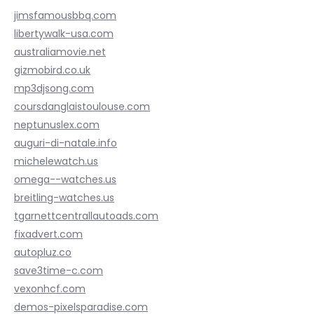
jimsfamousbbq.com
libertywalk-usa.com
australiamovie.net
gizmobird.co.uk
mp3djsong.com
coursdanglaistoulouse.com
neptunuslex.com
auguri-di-natale.info
michelewatch.us
omega--watches.us
breitling-watches.us
tgarnettcentrallautoads.com
fixadvert.com
autopluz.co
save3time-c.com
vexonhcf.com
demos-pixelsparadise.com