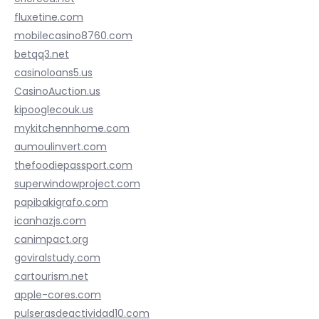
fluxetine.com
mobilecasino8760.com
betqq3.net
casinoloans5.us
CasinoAuction.us
kipooglecouk.us
mykitchennhome.com
aumoulinvert.com
thefoodiepassport.com
superwindowproject.com
papibakigrafo.com
icanhazjs.com
canimpact.org
goviralstudy.com
cartourism.net
apple-cores.com
pulserasdeactividad10.com