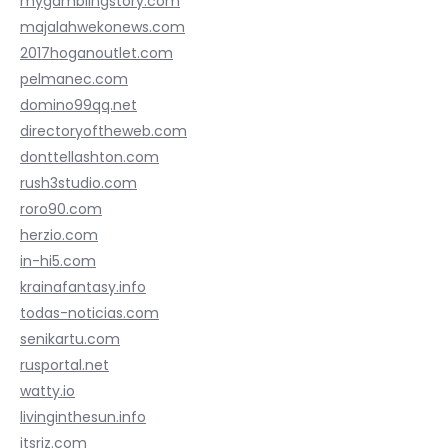
mygamblingstory.com
majalahwekonews.com
2017hoganoutlet.com
pelmanec.com
domino99qq.net
directoryoftheweb.com
donttellashton.com
rush3studio.com
roro90.com
herzio.com
in-hi5.com
krainafantasy.info
todas-noticias.com
senikartu.com
rusportal.net
watty.io
livinginthesun.info
itsriz.com