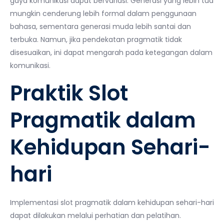
gaya komunikasi dapat bervariasi. Generasi yang lebih tua
mungkin cenderung lebih formal dalam penggunaan
bahasa, sementara generasi muda lebih santai dan
terbuka. Namun, jika pendekatan pragmatik tidak
disesuaikan, ini dapat mengarah pada ketegangan dalam
komunikasi.
Praktik Slot
Pragmatik dalam
Kehidupan Sehari-
hari
Implementasi slot pragmatik dalam kehidupan sehari-hari
dapat dilakukan melalui perhatian dan pelatihan.