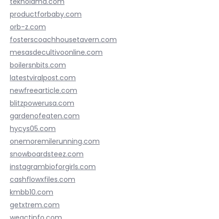
teknolama.com
productforbaby.com
orb-z.com
fosterscoachhousetavern.com
mesasdecultivoonline.com
boilersnbits.com
latestviralpost.com
newfreearticle.com
blitzpowerusa.com
gardenofeaten.com
hycys05.com
onemoremilerunning.com
snowboardsteez.com
instagrambioforgirls.com
cashflowxfiles.com
kmbb10.com
getxtrem.com
weactinfo.com