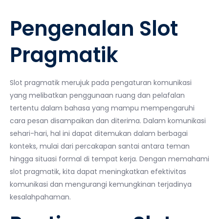
Pengenalan Slot
Pragmatik
Slot pragmatik merujuk pada pengaturan komunikasi
yang melibatkan penggunaan ruang dan pelafalan
tertentu dalam bahasa yang mampu mempengaruhi
cara pesan disampaikan dan diterima. Dalam komunikasi
sehari-hari, hal ini dapat ditemukan dalam berbagai
konteks, mulai dari percakapan santai antara teman
hingga situasi formal di tempat kerja. Dengan memahami
slot pragmatik, kita dapat meningkatkan efektivitas
komunikasi dan mengurangi kemungkinan terjadinya
kesalahpahaman.