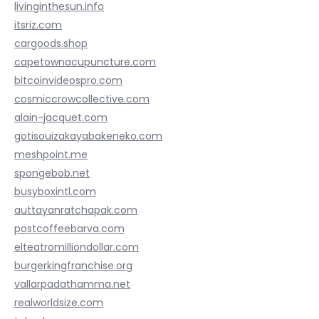
livinginthesun.info
itsriz.com
cargoods.shop
capetownacupuncture.com
bitcoinvideospro.com
cosmiccrowcollective.com
alain-jacquet.com
gotisouizakayabakeneko.com
meshpoint.me
spongebob.net
busyboxintl.com
auttayanratchapak.com
postcoffeebarva.com
elteatromilliondollar.com
burgerkingfranchise.org
vallarpadathamma.net
realworldsize.com