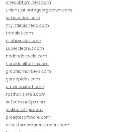
cheapbtcminers.com
unionstationtogeorgetown.com
iamayudoc.com
mylittlebighead.com
freealot.com
asahiweekly.com
supercleanut.com
bedandbicycle.com
heraldcalifornia.com
graphicmonkeys.com
gamepixies.com
drawneastart.com
fasthokislot88.com
safecasinotips.com
jackpotchips.com
proelitesoftware.com
allcustomercarenumbers.com