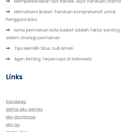
Memperkenalkan Slot Bandar Jaya: Panduan Utama
Memahami Ibobet: Panduan Komprehensif untuk
Pengguna Baru
lama permainan bola basket adalah faktor penting
dalam strategi permainan
Tips Memilih Situs Judi Aman
Agen Betting Terpercaya di Indonesia
Links
bandarqq
daftar pkv games
pkv dominoqq
pkv qq