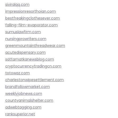
siviralqq.com
impressionresorthoian.com
bestfreakingclothesever.com
falling-film-evaporator.com
sumuslawfirm.com
nursingprowriters.com
greenmountainthreadwear.com
acutedispensary.com
sattamatkanewsblog.com
cryptocurrencytradingcn.com
totowaz.com
charlestonwipesettlement.com
brandfollowmarket.com
weeklyjobnews.com
countyanimalshelter.com
adwebtagging.com
ranksuperior.net