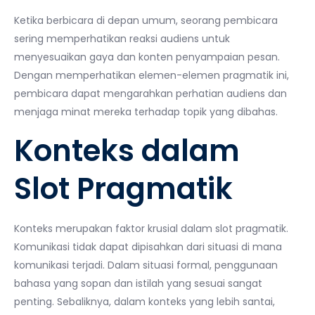
Ketika berbicara di depan umum, seorang pembicara
sering memperhatikan reaksi audiens untuk
menyesuaikan gaya dan konten penyampaian pesan.
Dengan memperhatikan elemen-elemen pragmatik ini,
pembicara dapat mengarahkan perhatian audiens dan
menjaga minat mereka terhadap topik yang dibahas.
Konteks dalam
Slot Pragmatik
Konteks merupakan faktor krusial dalam slot pragmatik.
Komunikasi tidak dapat dipisahkan dari situasi di mana
komunikasi terjadi. Dalam situasi formal, penggunaan
bahasa yang sopan dan istilah yang sesuai sangat
penting. Sebaliknya, dalam konteks yang lebih santai,