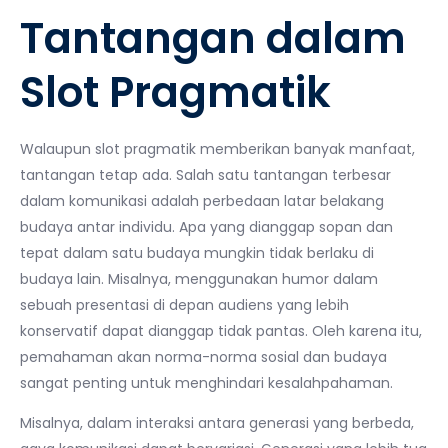
Tantangan dalam
Slot Pragmatik
Walaupun slot pragmatik memberikan banyak manfaat,
tantangan tetap ada. Salah satu tantangan terbesar
dalam komunikasi adalah perbedaan latar belakang
budaya antar individu. Apa yang dianggap sopan dan
tepat dalam satu budaya mungkin tidak berlaku di
budaya lain. Misalnya, menggunakan humor dalam
sebuah presentasi di depan audiens yang lebih
konservatif dapat dianggap tidak pantas. Oleh karena itu,
pemahaman akan norma-norma sosial dan budaya
sangat penting untuk menghindari kesalahpahaman.
Misalnya, dalam interaksi antara generasi yang berbeda,