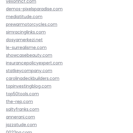
vexonhcf.com
demos-pixelsparadise.com
mediatitude.com
prewarmotorcycles.com
simracinglinks.com
dosyamerkezi.net
le-surrealisme.com
showcasebeauty.com
insurancepolicyexpert.com
statkeycompany.com
carolinadeckbuilders.com
topinvestingblog.com
top50tools.com
the-rep.com
saltyfranks.com
annerani.com
jazzatude.com
0022pa.com