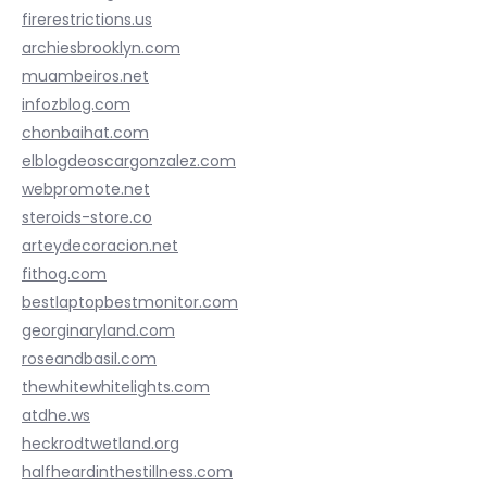
firerestrictions.us
archiesbrooklyn.com
muambeiros.net
infozblog.com
chonbaihat.com
elblogdeoscargonzalez.com
webpromote.net
steroids-store.co
arteydecoracion.net
fithog.com
bestlaptopbestmonitor.com
georginaryland.com
roseandbasil.com
thewhitewhitelights.com
atdhe.ws
heckrodtwetland.org
halfheardinthestillness.com