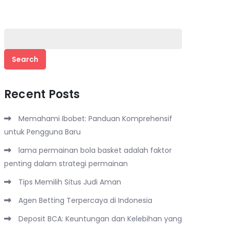
Search
for:
Recent Posts
Memahami Ibobet: Panduan Komprehensif
untuk Pengguna Baru
lama permainan bola basket adalah faktor
penting dalam strategi permainan
Tips Memilih Situs Judi Aman
Agen Betting Terpercaya di Indonesia
Deposit BCA: Keuntungan dan Kelebihan yang