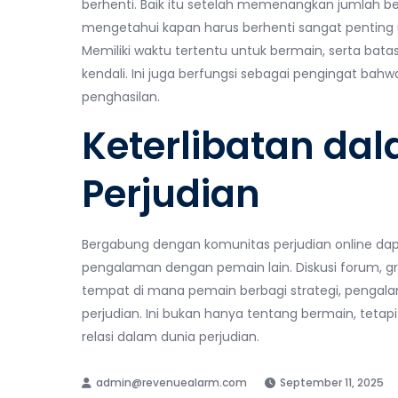
berhenti. Baik itu setelah memenangkan jumlah b
mengetahui kapan harus berhenti sangat penting 
Memiliki waktu tertentu untuk bermain, serta ba
kendali. Ini juga berfungsi sebagai pengingat bah
penghasilan.
Keterlibatan da
Perjudian
Bergabung dengan komunitas perjudian online dap
pengalaman dengan pemain lain. Diskusi forum, gru
tempat di mana pemain berbagi strategi, pengal
perjudian. Ini bukan hanya tentang bermain, tetap
relasi dalam dunia perjudian.
September 11, 2025