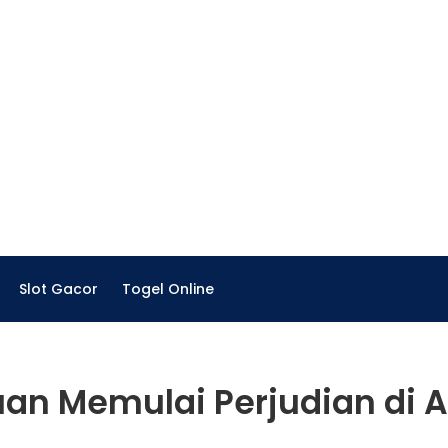
Slot Gacor
Togel Online
an Memulai Perjudian di 