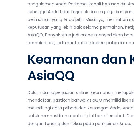
pengalaman Anda. Pertama, kenali batasan diri An
sehingga Anda tidak terjebak dalam perjudian yang 
permainan yang Anda pilih. Misalnya, memaham
keputusan yang lebih baik selama permainan. Ket
AsiaQQ. Banyak situs judi online menyediakan bon
pemain baru, jadi manfaatkan kesempatan ini u
Keamanan dan K
AsiaQQ
Dalam dunia perjudian online, keamanan merupaka
mendaftar, pastikan bahwa AsiaQQ memiliki lisens
melindungi data pribadi dan keuangan Anda. Anda
untuk memastikan reputasi platform tersebut. De
dengan tenang dan fokus pada permainan Anda.