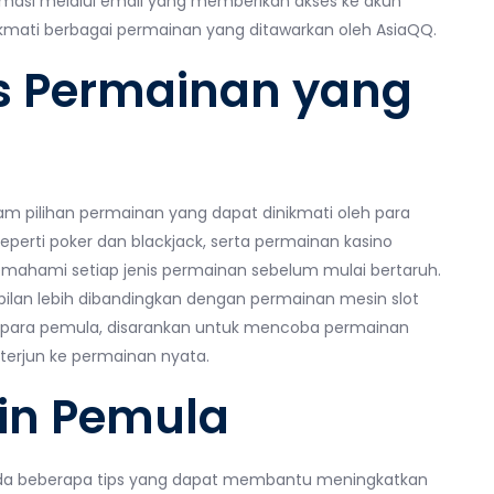
rmasi melalui email yang memberikan akses ke akun
mati berbagai permainan yang ditawarkan oleh AsiaQQ.
 Permainan yang
am pilihan permainan yang dapat dinikmati oleh para
erti poker dan blackjack, serta permainan kasino
 memahami setiap jenis permainan sebelum mulai bertaruh.
pilan lebih dibandingkan dengan permainan mesin slot
para pemula, disarankan untuk mencoba permainan
terjun ke permainan nyata.
in Pemula
 ada beberapa tips yang dapat membantu meningkatkan