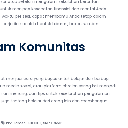
esar atau setelah mengalami kekalahan beruntun,
untuk menjaga kesehatan finansial dan mental Anda.
tas waktu per sesi, dapat membantu Anda tetap dalam
wa perjudian adalah bentuk hiburan, bukan sumber
lam Komunitas
at menjadi cara yang bagus untuk belajar dan berbagi
p media sosial, atau platform obrolan sering kali menjadi
aman menang, dan tips untuk keseluruhan pengalaman
i juga tentang belajar dari orang lain dan membangun
,
,
Pkv Games
SBOBET
Slot Gacor