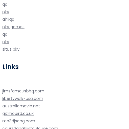
qq
pkv
ahliqq
pkv games
qq
pkv
situs pkv
Links
jimsfamousbbq.com
libertywalk-usa.com
australiamovie.net
gizmobird.co.uk
mp3djsong.com
coursdanglaistoulouse.com