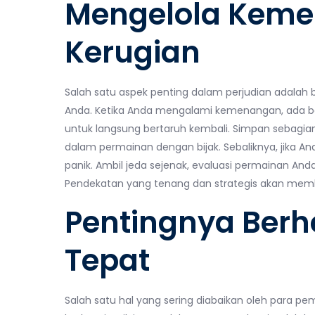
Mengelola Kem
Kerugian
Salah satu aspek penting dalam perjudian adal
Anda. Ketika Anda mengalami kemenangan, ada ba
untuk langsung bertaruh kembali. Simpan sebagia
dalam permainan dengan bijak. Sebaliknya, jika A
panik. Ambil jeda sejenak, evaluasi permainan An
Pendekatan yang tenang dan strategis akan mem
Pentingnya Berh
Tepat
Salah satu hal yang sering diabaikan oleh para 