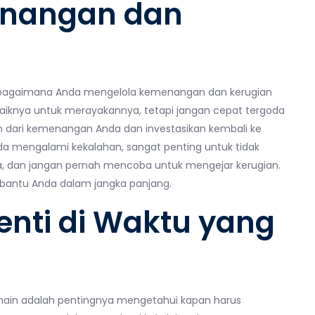
enangan dan
ah bagaimana Anda mengelola kemenangan dan kerugian
iknya untuk merayakannya, tetapi jangan cepat tergoda
n dari kemenangan Anda dan investasikan kembali ke
nda mengalami kekalahan, sangat penting untuk tidak
da, dan jangan pernah mencoba untuk mengejar kerugian.
bantu Anda dalam jangka panjang.
enti di Waktu yang
pemain adalah pentingnya mengetahui kapan harus