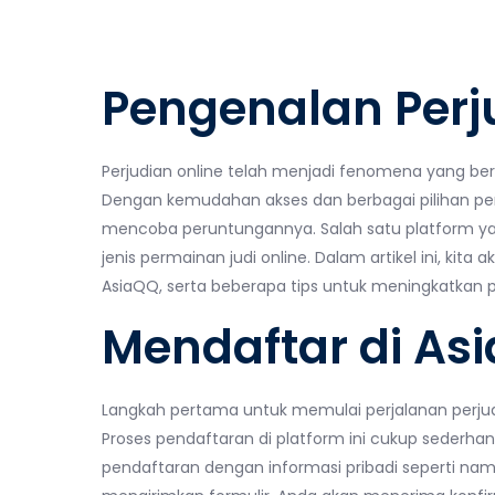
Pengenalan Perj
Perjudian online telah menjadi fenomena yang ber
Dengan kemudahan akses dan berbagai pilihan per
mencoba peruntungannya. Salah satu platform ya
jenis permainan judi online. Dalam artikel ini, k
AsiaQQ, serta beberapa tips untuk meningkatkan 
Mendaftar di As
Langkah pertama untuk memulai perjalanan perju
Proses pendaftaran di platform ini cukup sederhan
pendaftaran dengan informasi pribadi seperti nam