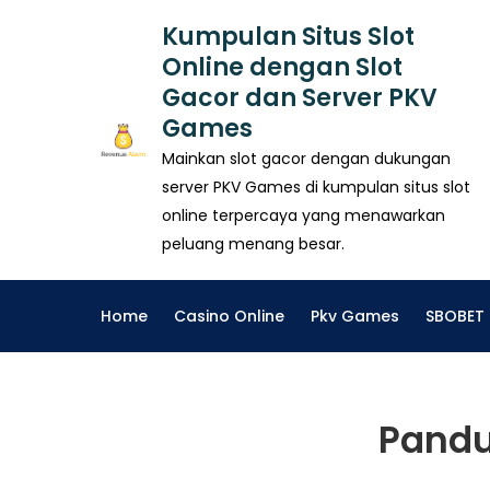
Skip
Kumpulan Situs Slot
to
Online dengan Slot
content
Gacor dan Server PKV
Games
Mainkan slot gacor dengan dukungan
server PKV Games di kumpulan situs slot
online terpercaya yang menawarkan
peluang menang besar.
Home
Casino Online
Pkv Games
SBOBET
Pandu