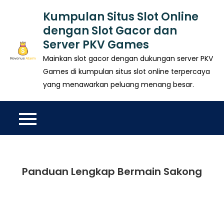
Skip
Kumpulan Situs Slot Online
to
dengan Slot Gacor dan
content
Server PKV Games
Mainkan slot gacor dengan dukungan server PKV
Games di kumpulan situs slot online terpercaya
yang menawarkan peluang menang besar.
Panduan Lengkap Bermain Sakong