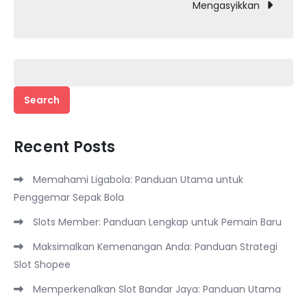
Mengasyikkan
Search
for:
Recent Posts
Memahami Ligabola: Panduan Utama untuk
Penggemar Sepak Bola
Slots Member: Panduan Lengkap untuk Pemain Baru
Maksimalkan Kemenangan Anda: Panduan Strategi
Slot Shopee
Memperkenalkan Slot Bandar Jaya: Panduan Utama