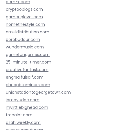
aem-x.com
cryptooblogs.com
gameuplevel.com
homethestyle.com
amuldistribution.com
borobuddur.com
wundermusic.com
gamefungames.com
25-minute-timer.com
creativefuntask.com
engrsaifulsaif.com
cheapbtcminers.com
unionstationtogeorgetown.com
iamayudoc.com
mylittlebighead.com
freealot.com
asahiweekly.com