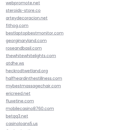
webpromote.net
steroids-store.co
arteydecoracion.net
fithog.com
bestlaptopbestmonitor.com
georginaryland.com
roseandbasil.com
thewhitewhitelights.com
atdhe.ws
heckrodtwetland.org
halfheardinthestillness.com
mybestmassagechair.com
ericreed.net
fluxetine.com
mobilecasino8760.com
betqq3.net
casinoloans5.us