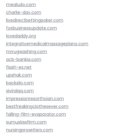
mealudo.com
charlie-day.com
livedirectbettingpoker.com
foxbusinessupdate.com
lovedaddy.org
integrativemedicalmassageplano.com
mrrugwashing.com
acb-bankia.com
flash-es.net
upshak.com
backsilo.com
siviralqq.com
impressionresorthoian.com
bestfreakingclothesever.com
falling-film-evaporator.com
sumuslawfirm.com
nursingprowriters.com