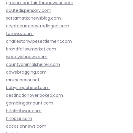
greenmountainthreadwear.com
acutedispensary.com
sattamatkanewsblog.com
cryptocurrencytradingcn.com
totowaz.com
charlestonwipesettlement.com
brandfollowmarket.com
weeklyjobnews.com
countyanimalshelter.com
adwebtagging.com
ranksuperior.net
babystepahead.com
destinationoverlooked.com
gamblingamount.com
hillclimbwax.com
hnopse.com
occasionnews.com