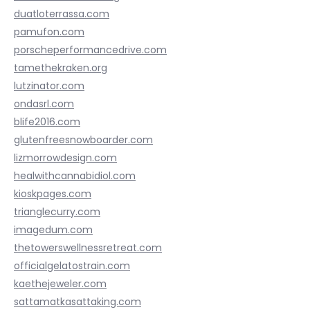
duatloterrassa.com
pamufon.com
porscheperformancedrive.com
tamethekraken.org
lutzinator.com
ondasrl.com
blife2016.com
glutenfreesnowboarder.com
lizmorrowdesign.com
healwithcannabidiol.com
kioskpages.com
trianglecurry.com
imagedum.com
thetowerswellnessretreat.com
officialgelatostrain.com
kaethejeweler.com
sattamatkasattaking.com