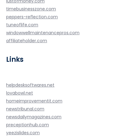
lustofmoney.com
timebusinesszone.com
peppers-reflection.com
tuneoflife.com
windowwellmaintenancepros.com
affiliateholder.com
Links
helpdesksoftwares.net
lovabowl.net
homeimprovementit.com
newstribunal.com
newsdailymagazines.com
preceptionhub.com
yeezislides.com