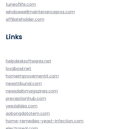
tuneoflife.com
windowwellmaintenancepros.com
affiliateholder.com
Links
helpdesksoftwares.net
lovabowl.net
homeimprovementit.com
newstribunal.com
newsdailymagazines.com
preceptionhub.com
yeezislides.com
aobongdatotem.com
home-remedies-yeast-infection.com
electroreal.com