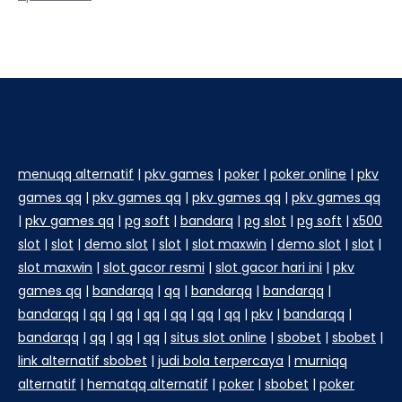
menuqq alternatif
|
pkv games
|
poker
|
poker online
|
pkv
games qq
|
pkv games qq
|
pkv games qq
|
pkv games qq
|
pkv games qq
|
pg soft
|
bandarq
|
pg slot
|
pg soft
|
x500
slot
|
slot
|
demo slot
|
slot
|
slot maxwin
|
demo slot
|
slot
|
slot maxwin
|
slot gacor resmi
|
slot gacor hari ini
|
pkv
games qq
|
bandarqq
|
qq
|
bandarqq
|
bandarqq
|
bandarqq
|
qq
|
qq
|
qq
|
qq
|
qq
|
qq
|
pkv
|
bandarqq
|
bandarqq
|
qq
|
qq
|
qq
|
situs slot online
|
sbobet
|
sbobet
|
link alternatif sbobet
|
judi bola terpercaya
|
murniqq
alternatif
|
hematqq alternatif
|
poker
|
sbobet
|
poker