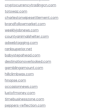
cryptocurrencytradingcn.com
totowaz.com
charlestonwipesettlement.com
brandfollowmarket.com
weeklyjobnews.com
countyanimalshelter.com
adwebtagging.com
ranksuperior.net
babystepahead.com
destinationoverlooked.com
gamblingamount.com
hillclimbwax.com
hnopse.com
occasionnews.com
lustofmoney.com
timebusinesszone.com
peppers-reflection.com