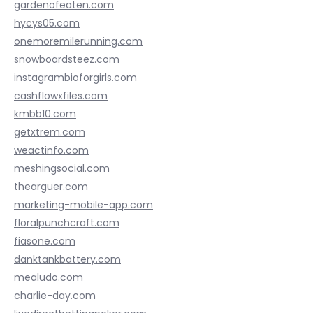
gardenofeaten.com
hycys05.com
onemoremilerunning.com
snowboardsteez.com
instagrambioforgirls.com
cashflowxfiles.com
kmbb10.com
getxtrem.com
weactinfo.com
meshingsocial.com
thearguer.com
marketing-mobile-app.com
floralpunchcraft.com
fiasone.com
danktankbattery.com
mealudo.com
charlie-day.com