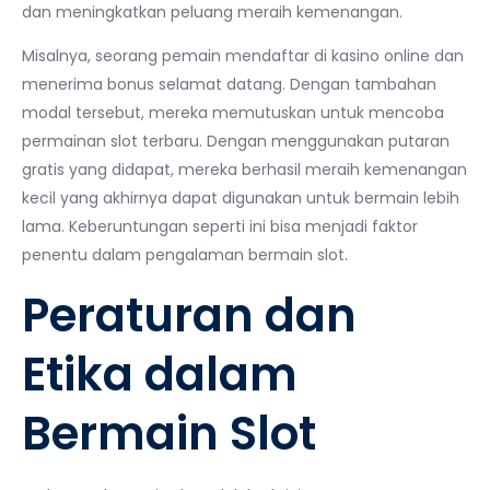
dan meningkatkan peluang meraih kemenangan.
Misalnya, seorang pemain mendaftar di kasino online dan
menerima bonus selamat datang. Dengan tambahan
modal tersebut, mereka memutuskan untuk mencoba
permainan slot terbaru. Dengan menggunakan putaran
gratis yang didapat, mereka berhasil meraih kemenangan
kecil yang akhirnya dapat digunakan untuk bermain lebih
lama. Keberuntungan seperti ini bisa menjadi faktor
penentu dalam pengalaman bermain slot.
Peraturan dan
Etika dalam
Bermain Slot