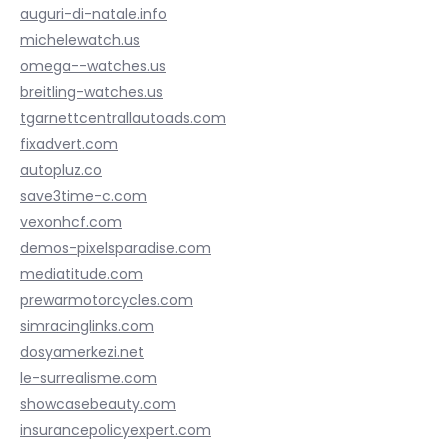
auguri-di-natale.info
michelewatch.us
omega--watches.us
breitling-watches.us
tgarnettcentrallautoads.com
fixadvert.com
autopluz.co
save3time-c.com
vexonhcf.com
demos-pixelsparadise.com
mediatitude.com
prewarmotorcycles.com
simracinglinks.com
dosyamerkezi.net
le-surrealisme.com
showcasebeauty.com
insurancepolicyexpert.com