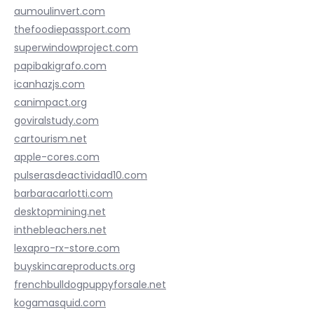
aumoulinvert.com
thefoodiepassport.com
superwindowproject.com
papibakigrafo.com
icanhazjs.com
canimpact.org
goviralstudy.com
cartourism.net
apple-cores.com
pulserasdeactividad10.com
barbaracarlotti.com
desktopmining.net
inthebleachers.net
lexapro-rx-store.com
buyskincareproducts.org
frenchbulldogpuppyforsale.net
kogamasquid.com