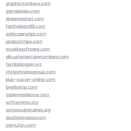
graphicmonkeys.com
gamepixies.com
drawneastart.com
fasthokislot88.com
safecasinotips.com
jackpotchips.com
proelitesoftware.com
allcustomercarenumbers.com
familyblogger.xyz
chrisjohnslawgroup.com
klub-vulcan-online.com
breitkamp.com
tripleyresidence.com
softtorrents.org
somosvulnerables.org
duatloterrassa.com
pamufon.com