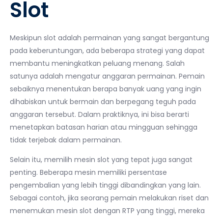
Slot
Meskipun slot adalah permainan yang sangat bergantung
pada keberuntungan, ada beberapa strategi yang dapat
membantu meningkatkan peluang menang. Salah
satunya adalah mengatur anggaran permainan. Pemain
sebaiknya menentukan berapa banyak uang yang ingin
dihabiskan untuk bermain dan berpegang teguh pada
anggaran tersebut. Dalam praktiknya, ini bisa berarti
menetapkan batasan harian atau mingguan sehingga
tidak terjebak dalam permainan.
Selain itu, memilih mesin slot yang tepat juga sangat
penting. Beberapa mesin memiliki persentase
pengembalian yang lebih tinggi dibandingkan yang lain.
Sebagai contoh, jika seorang pemain melakukan riset dan
menemukan mesin slot dengan RTP yang tinggi, mereka