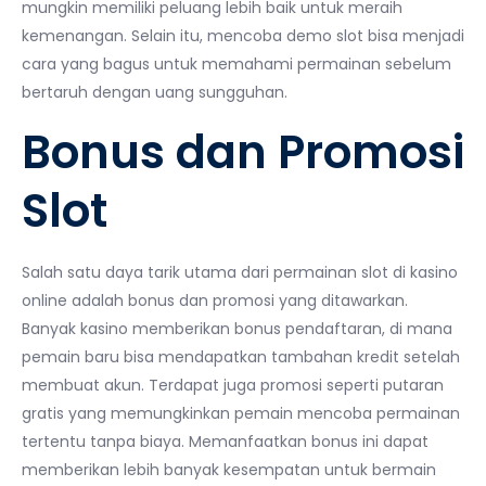
mungkin memiliki peluang lebih baik untuk meraih
kemenangan. Selain itu, mencoba demo slot bisa menjadi
cara yang bagus untuk memahami permainan sebelum
bertaruh dengan uang sungguhan.
Bonus dan Promosi
Slot
Salah satu daya tarik utama dari permainan slot di kasino
online adalah bonus dan promosi yang ditawarkan.
Banyak kasino memberikan bonus pendaftaran, di mana
pemain baru bisa mendapatkan tambahan kredit setelah
membuat akun. Terdapat juga promosi seperti putaran
gratis yang memungkinkan pemain mencoba permainan
tertentu tanpa biaya. Memanfaatkan bonus ini dapat
memberikan lebih banyak kesempatan untuk bermain