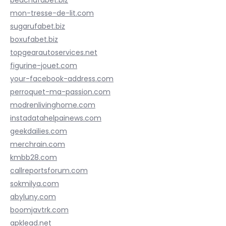
beachufabet.biz
mon-tresse-de-lit.com
sugarufabet.biz
boxufabet.biz
topgearautoservices.net
figurine-jouet.com
your-facebook-address.com
perroquet-ma-passion.com
modrenlivinghome.com
instadatahelpainews.com
geekdailies.com
merchrain.com
kmbb28.com
callreportsforum.com
sokmilya.com
abyluny.com
boomjavtrk.com
apklead.net