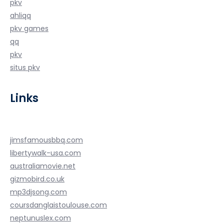
pkv
ahliqq
pkv games
qq
pkv
situs pkv
Links
jimsfamousbbq.com
libertywalk-usa.com
australiamovie.net
gizmobird.co.uk
mp3djsong.com
coursdanglaistoulouse.com
neptunuslex.com