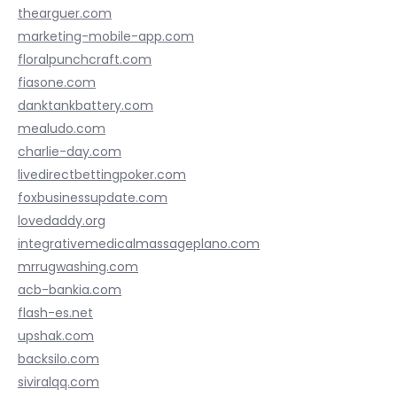
thearguer.com
marketing-mobile-app.com
floralpunchcraft.com
fiasone.com
danktankbattery.com
mealudo.com
charlie-day.com
livedirectbettingpoker.com
foxbusinessupdate.com
lovedaddy.org
integrativemedicalmassageplano.com
mrrugwashing.com
acb-bankia.com
flash-es.net
upshak.com
backsilo.com
siviralqq.com