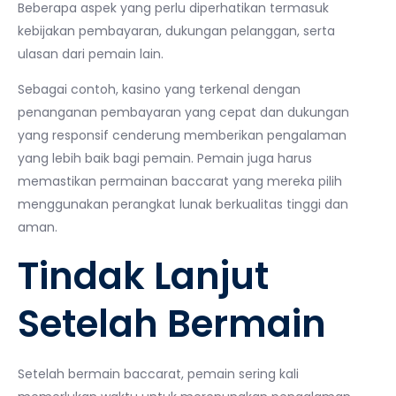
Beberapa aspek yang perlu diperhatikan termasuk
kebijakan pembayaran, dukungan pelanggan, serta
ulasan dari pemain lain.
Sebagai contoh, kasino yang terkenal dengan
penanganan pembayaran yang cepat dan dukungan
yang responsif cenderung memberikan pengalaman
yang lebih baik bagi pemain. Pemain juga harus
memastikan permainan baccarat yang mereka pilih
menggunakan perangkat lunak berkualitas tinggi dan
aman.
Tindak Lanjut
Setelah Bermain
Setelah bermain baccarat, pemain sering kali