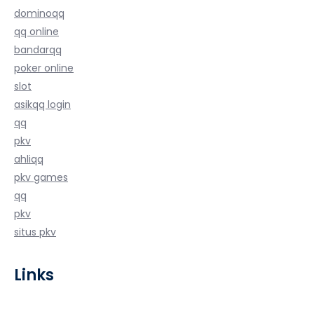
dominoqq
qq online
bandarqq
poker online
slot
asikqq login
qq
pkv
ahliqq
pkv games
qq
pkv
situs pkv
Links