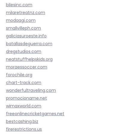
bilesinc.com
milaretreatnz.com
modaagi.com
smallvilleph.com
galiciasuroeste.info
batallasdeguerra.com
dregstudios.com
neatstuffhelpskids.org
moraessoccer.com
forochile.org
chart-track.com
wonderfultraveling.com
promocioname.net
wimaxworld.com
freeonlinecricketgames.net
bestcashing.biz
firerestrictions.us