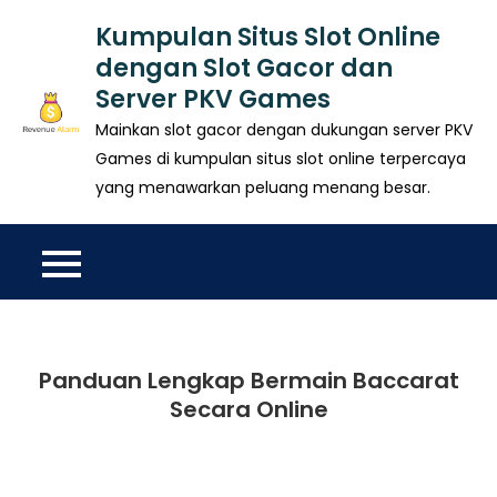
Skip
Kumpulan Situs Slot Online
to
dengan Slot Gacor dan
content
Server PKV Games
Mainkan slot gacor dengan dukungan server PKV
Games di kumpulan situs slot online terpercaya
yang menawarkan peluang menang besar.
Panduan Lengkap Bermain Baccarat
Secara Online