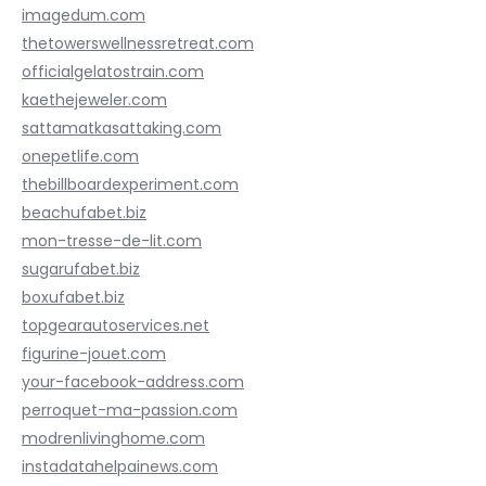
imagedum.com
thetowerswellnessretreat.com
officialgelatostrain.com
kaethejeweler.com
sattamatkasattaking.com
onepetlife.com
thebillboardexperiment.com
beachufabet.biz
mon-tresse-de-lit.com
sugarufabet.biz
boxufabet.biz
topgearautoservices.net
figurine-jouet.com
your-facebook-address.com
perroquet-ma-passion.com
modrenlivinghome.com
instadatahelpainews.com