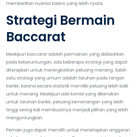
memberikan nuansa kasino yang lebih nyata.
Strategi Bermain
Baccarat
Meskipun baccarat adalah permainan yang didasarkan
pada keberuntungan, ada beberapa strategi yang dapat
diterapkan untuk meningkatkan peluang menang. Salah
satu strategi yang umum adalah taruhan pada tangan
bankir, karena secara statistik memiliki peluang lebih baik
untuk menang. Meskipun ada komisi yang dikenakan
untuk taruhan bankir, peluang kemenangan yang lebih
tinggi sering kali membuatnya menjadi pilihan yang lebih
menguntungkan.
Pemain juga dapat memilih untuk menetapkan anggaran