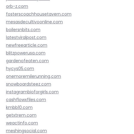
orb-z.com
fosterscoachhousetavern.com
mesasdecultivoonline.com
boilersnbits.com
latestviralpost.com
newfreearticle.com
blitzpowerusa.com
gardenofeaten.com
hycys05.com
onemoremilerunning.com
snowboardsteez.com
instagrambioforgirls.com
cashflowxfiles.com
kmbb10.com
getxtrem.com
weactinfo.com
meshingsocial.com