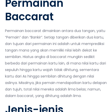
Permainan
Baccarat
Permainan baccarat dimainkan antara dua tangan, yaitu
“Pemain” dan “Bankir”. Setiap tangan diberikan dua kartu,
dan tujuan dari permainan ini adalah untuk memprediksi
tangan mana yang akan memiliki nilai lebih dekat ke
sembilan. Hiatus angka di baccarat mungkin sedikit
berbeda dari permainan kartu lain, di mana nilai kartu dari
sepuluh hingga kartu wajah tidak dihitung, sementara
kartu dari As hingga sembilan dihitung dengan nilai
aslinya. Misalnya, jika pemain mendapatkan kartu delapan
dan tujuh, total nilai mereka adalah lima belas; namun,
dalam baccarat, yang dihitung adalah lima.
Jenis-jenis