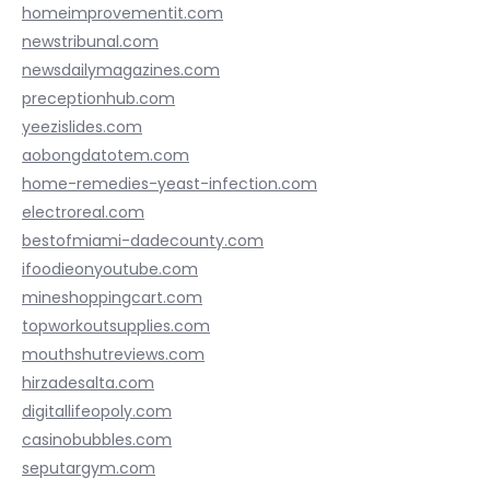
homeimprovementit.com
newstribunal.com
newsdailymagazines.com
preceptionhub.com
yeezislides.com
aobongdatotem.com
home-remedies-yeast-infection.com
electroreal.com
bestofmiami-dadecounty.com
ifoodieonyoutube.com
mineshoppingcart.com
topworkoutsupplies.com
mouthshutreviews.com
hirzadesalta.com
digitallifeopoly.com
casinobubbles.com
seputargym.com