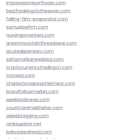
impressionresorthoian.com
bestfreakingclothesever.com
falling-film-evaporator.com
sumuslawfirm.com
nursingprowriters.com
greenmountainthreadwear.com
acutedispensary.com
sattamatkanewsblog.com
cryptocurrencytradingcn.com
totowaz.com
charlestonwipesettlement.com
brandfollowmarket.com
weeklyjobnews.com
countyanimalshelter.com
adwebtagging.com
ranksuperior.net
babystepahead.com