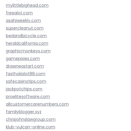
mylittlebighead.com
freealot.com
asahiweekly.com
supercleanut.com
bedandbicycle.com
heraldcalifornia.com
graphicmonkeys.com
gamepixies.com
drawneastart.com
fasthokislot88.com
safecasinotips.com
jackpotchips.com
proelitesoftware.com
allcustomercarenumbers.com
familyblogger.xyz
chrisjohnslawgroup.com
klub-vulcan-online.com