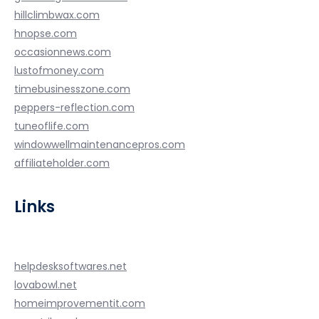
hillclimbwax.com
hnopse.com
occasionnews.com
lustofmoney.com
timebusinesszone.com
peppers-reflection.com
tuneoflife.com
windowwellmaintenancepros.com
affiliateholder.com
Links
helpdesksoftwares.net
lovabowl.net
homeimprovementit.com