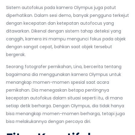
Sistem autofokus pada kamera Olympus juga patut
diperhatikan. Dalam sesi demo, banyak pengguna terkejut
dengan kecepatan dan ketepatan autofocus yang
ditawarkan. Dikenal dengan sistem tahap deteksi yang
canggih, kamera ini mampu mengunci fokus pada objek
dengan sangat cepat, bahkan saat objek tersebut
bergerak.
Seorang fotografer pernikahan, Lina, bercerita tentang
bagaimana dia menggunakan kamera Olympus untuk
menangkap momen-momen spesial saat acara
pernikahan. Dia menegaskan betapa pentingnya
kecepatan autofokus dalam situasi seperti itu, di mana
setiap detik berharga. Dengan Olympus, dia tidak hanya
bisa menangkap momen-momen berharga, tetapi juga
bisa melakukannya dengan percaya diri.