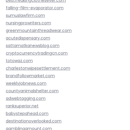
bestfreakingclothesever.com
falling-film-evaporator.com
sumuslawfirm.com
nursingprowriters.com
greenmountainthreadwear.com
acutedispensary.com
sattamatkanewsblog.com
cryptocurrencytradingcn.com
totowaz.com
charlestonwipesettlement.com
brandfollowmarket.com
weeklyjobnews.com
countyanimalshelter.com
adwebtagging.com
ranksuperior.net
babystepahead.com
destinationoverlooked.com
gamblingamount.com