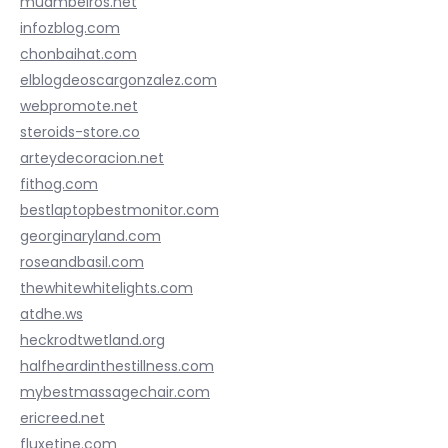
muambeiros.net
infozblog.com
chonbaihat.com
elblogdeoscargonzalez.com
webpromote.net
steroids-store.co
arteydecoracion.net
fithog.com
bestlaptopbestmonitor.com
georginaryland.com
roseandbasil.com
thewhitewhitelights.com
atdhe.ws
heckrodtwetland.org
halfheardinthestillness.com
mybestmassagechair.com
ericreed.net
fluxetine.com