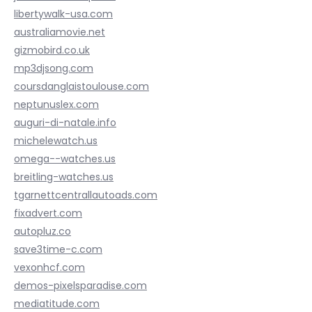
libertywalk-usa.com
australiamovie.net
gizmobird.co.uk
mp3djsong.com
coursdanglaistoulouse.com
neptunuslex.com
auguri-di-natale.info
michelewatch.us
omega--watches.us
breitling-watches.us
tgarnettcentrallautoads.com
fixadvert.com
autopluz.co
save3time-c.com
vexonhcf.com
demos-pixelsparadise.com
mediatitude.com