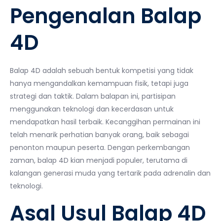
Pengenalan Balap
4D
Balap 4D adalah sebuah bentuk kompetisi yang tidak
hanya mengandalkan kemampuan fisik, tetapi juga
strategi dan taktik. Dalam balapan ini, partisipan
menggunakan teknologi dan kecerdasan untuk
mendapatkan hasil terbaik. Kecanggihan permainan ini
telah menarik perhatian banyak orang, baik sebagai
penonton maupun peserta. Dengan perkembangan
zaman, balap 4D kian menjadi populer, terutama di
kalangan generasi muda yang tertarik pada adrenalin dan
teknologi.
Asal Usul Balap 4D