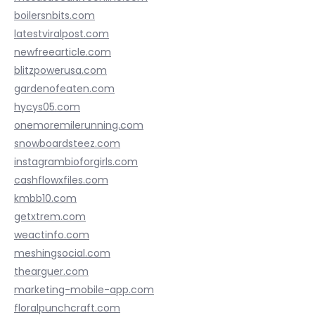
boilersnbits.com
latestviralpost.com
newfreearticle.com
blitzpowerusa.com
gardenofeaten.com
hycys05.com
onemoremilerunning.com
snowboardsteez.com
instagrambioforgirls.com
cashflowxfiles.com
kmbb10.com
getxtrem.com
weactinfo.com
meshingsocial.com
thearguer.com
marketing-mobile-app.com
floralpunchcraft.com