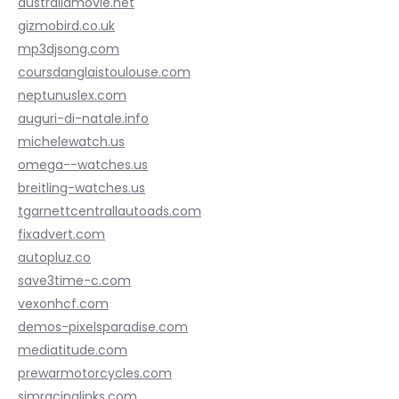
australiamovie.net
gizmobird.co.uk
mp3djsong.com
coursdanglaistoulouse.com
neptunuslex.com
auguri-di-natale.info
michelewatch.us
omega--watches.us
breitling-watches.us
tgarnettcentrallautoads.com
fixadvert.com
autopluz.co
save3time-c.com
vexonhcf.com
demos-pixelsparadise.com
mediatitude.com
prewarmotorcycles.com
simracinglinks.com