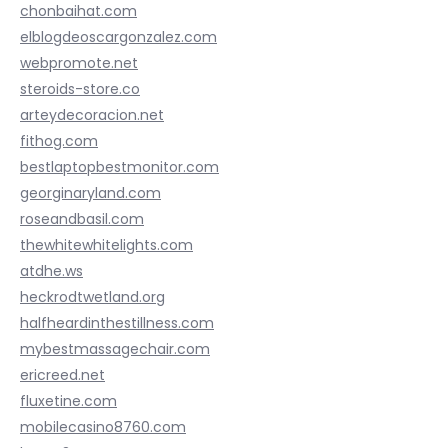
chonbaihat.com
elblogdeoscargonzalez.com
webpromote.net
steroids-store.co
arteydecoracion.net
fithog.com
bestlaptopbestmonitor.com
georginaryland.com
roseandbasil.com
thewhitewhitelights.com
atdhe.ws
heckrodtwetland.org
halfheardinthestillness.com
mybestmassagechair.com
ericreed.net
fluxetine.com
mobilecasino8760.com