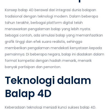
Konsep balap 4D berawal dari integrasi dunia balapan
tradisional dengan teknologi modern. Dalam beberapa
tahun terakhir, berbagai platform digital telah
menawarkan pengalaman balap yang lebih nyata.
Sebagai contoh, ada simulasi balap yang memanfaatkan
grafik tinggi dan efek suara realistis, sehingga
memberikan pengalaman mendekati kenyataan kepada
pemainnya. Di beberapa negara, balap ini diadakan dalam
format kompetisi dengan hadiah menarik, menarik
banyak partisipan dan penonton.
Teknologi dalam
Balap 4D
Keberadaan teknologi menjadi kunci sukses balap 4D.