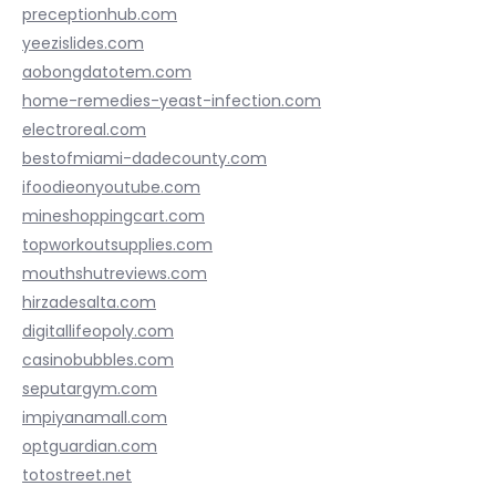
preceptionhub.com
yeezislides.com
aobongdatotem.com
home-remedies-yeast-infection.com
electroreal.com
bestofmiami-dadecounty.com
ifoodieonyoutube.com
mineshoppingcart.com
topworkoutsupplies.com
mouthshutreviews.com
hirzadesalta.com
digitallifeopoly.com
casinobubbles.com
seputargym.com
impiyanamall.com
optguardian.com
totostreet.net