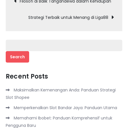
Post
Filosofi di Balik Tangandewa dalam Kehidupan
navigation
Strategi Terbaik untuk Menang di Liga88
Search
for:
Recent Posts
Maksimalkan Kemenangan Anda: Panduan Strategi
Slot Shopee
Memperkenalkan Slot Bandar Jaya: Panduan Utama
Memahami Ibobet: Panduan Komprehensif untuk
Pengguna Baru