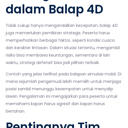
dalam Balap 4D
Tidak cukup hanya mengandalkan kecepatan, balap 4D
juga memerlukan pemikiran strategis. Peserta harus
memperhatikan berbagai faktor, seperti kondisi cuaca
dan karakter lintasan. Dalam situasi tertentu, mengambil
risiko bisa membawa keuntungan, sementara di lain
waktu, strategi defensif bisa jadi pilihan terbaik.
Contoh yang jelas terlihat pada balapan simulasi mobil. Di
mana sejumlah pengemudi lebih memilih untuk menjaga
posisi sambil menunggu kesempatan untuk menyalip
lawan. Pengalaman ini mengajarkan para peserta untuk
memahami kapan harus agresif dan kapan harus
bertahan.
Pentingnya Tim