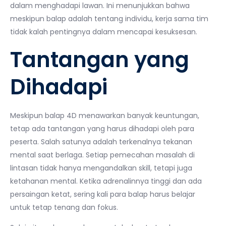
dalam menghadapi lawan. Ini menunjukkan bahwa
meskipun balap adalah tentang individu, kerja sama tim
tidak kalah pentingnya dalam mencapai kesuksesan.
Tantangan yang
Dihadapi
Meskipun balap 4D menawarkan banyak keuntungan,
tetap ada tantangan yang harus dihadapi oleh para
peserta. Salah satunya adalah terkenalnya tekanan
mental saat berlaga. Setiap pemecahan masalah di
lintasan tidak hanya mengandalkan skill, tetapi juga
ketahanan mental. Ketika adrenalinnya tinggi dan ada
persaingan ketat, sering kali para balap harus belajar
untuk tetap tenang dan fokus.