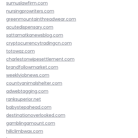
sumuslawfirm.com
nursingprowriters.com
greenmountainthreadwear.com
acutedispensary.com
sattamatkanewsblog.com
cryptocurrencytradingcn.com
totowaz.com
charlestonwipesettlement.com
brandfollowmarket.com
weeklyjobnews.com
countyanimalshelter.com
adwebtagging.com
ranksuperior.net
babystepahead.com
destinationoverlooked.com
gamblingamount.com
hillclimbwax.com