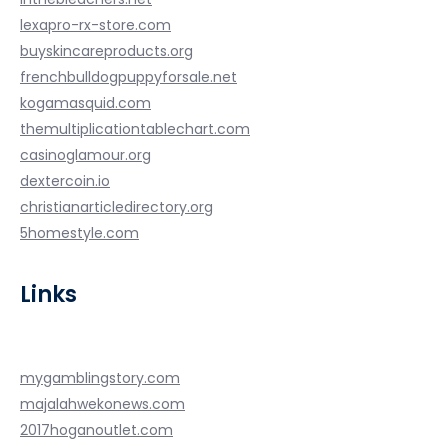
lexapro-rx-store.com
buyskincareproducts.org
frenchbulldogpuppyforsale.net
kogamasquid.com
themultiplicationtablechart.com
casinoglamour.org
dextercoin.io
christianarticledirectory.org
5homestyle.com
Links
mygamblingstory.com
majalahwekonews.com
2017hoganoutlet.com