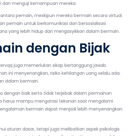
asi dan menguji kemampuan mereka.
 antara pemain, meskipun mereka bermain secara virtual.
kan pemain untuk berkomunikasi dan bersosialisasi
ana yang lebih hidup dan mengasyikkan dalam bermain.
ain dengan Bijak
okervqq juga memerlukan sikap bertanggung jawab.
 ini menyenangkan, risiko kehilangan uang selalu ada.
an dalam bermain.
a dengan baik serta tidak terjebak dalam permainan
juga harus mampu mengatasi tekanan saat mengalami
, pengalaman bermain dapat menjadi lebih menyenangkan
 aturan dasar, tetapi juga melibatkan aspek psikologis