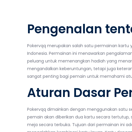
Pengenalan ten
Pokervqq merupakan salah satu permainan kartu ya
Indonesia. Permainan ini menawarkan pengalaman
peluang untuk memenangkan hadiah yang menarik
mengandalkan keberuntungan, tetapi juga keteramp
sangat penting bagi pemain untuk memahami atur
Aturan Dasar P
Pokervqq dimainkan dengan menggunakan satu set ka
pemain akan diberikan dua kartu secara tertutup, 
meja secara terbuka. Tujuan dari permainan ini a