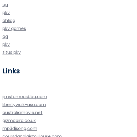
qq
pkv
ahliqq
pkv games
qq
pkv
situs pkv
Links
jimsfamousbbq.com
libertywalk-usa.com
australiamovie.net
gizmobird.co.uk
mp3djsong.com
coursdanglaistoulouse.com