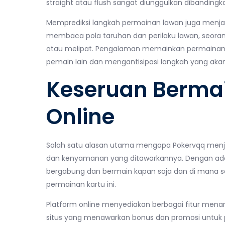
straight atau flush sangat diunggulkan dibandingk
Memprediksi langkah permainan lawan juga menjadi
membaca pola taruhan dan perilaku lawan, seor
atau melipat. Pengalaman memainkan permainan
pemain lain dan mengantisipasi langkah yang akan
Keseruan Bermai
Online
Salah satu alasan utama mengapa Pokervqq menja
dan kenyamanan yang ditawarkannya. Dengan ad
bergabung dan bermain kapan saja dan di mana saja.
permainan kartu ini.
Platform online menyediakan berbagai fitur men
situs yang menawarkan bonus dan promosi untuk p