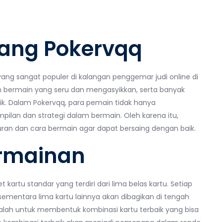
tang Pokervqq
ng sangat populer di kalangan penggemar judi online di
 bermain yang seru dan mengasyikkan, serta banyak
. Dalam Pokervqq, para pemain tidak hanya
ilan dan strategi dalam bermain. Oleh karena itu,
an dan cara bermain agar dapat bersaing dengan baik.
ermainan
rtu standar yang terdiri dari lima belas kartu. Setiap
sementara lima kartu lainnya akan dibagikan di tengah
dalah untuk membentuk kombinasi kartu terbaik yang bisa