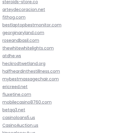
steroids-store.co
arteydecoracion.net
fithog.com
bestlaptopbestmonitor.com
georginaryland.com
roseandbasil.com
thewhitewhitelights.com
atdhe.ws
heckrodtwetland.org
halfheardinthestillness.com
mybestmassagechair.com
ericreed.net
fluxetine.com
mobilecasino8760.com
betqq3.net
casinoloans5.us
CasinoAuction.us