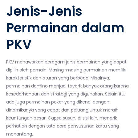
Jenis-Jenis
Permainan dalam
PKV
PKV menawarkan beragam jenis permainan yang dapat
dipilih oleh pemain. Masing-masing permainan memiliki
karakteristik dan aturan yang berbeda. Misalnya,
permainan domino menjadi favorit banyak orang karena
kesederhanaan dan strategi yang digunakan. Selain itu,
ada juga permainan poker yang dikenal dengan
dinamikanya yang cepat dan peluang untuk meraih
keuntungan besar. Capsa susun, di sisi lain, menarik
perhatian dengan tata cara penyusunan kartu yang
menantang.