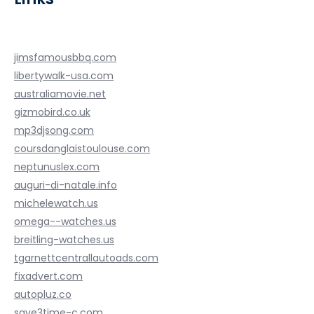
jimsfamousbbq.com
libertywalk-usa.com
australiamovie.net
gizmobird.co.uk
mp3djsong.com
coursdanglaistoulouse.com
neptunuslex.com
auguri-di-natale.info
michelewatch.us
omega--watches.us
breitling-watches.us
tgarnettcentrallautoads.com
fixadvert.com
autopluz.co
save3time-c.com