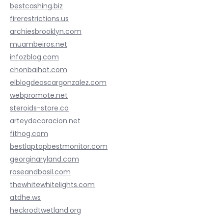
bestcashing.biz
firerestrictions.us
archiesbrooklyn.com
muambeiros.net
infozblog.com
chonbaihat.com
elblogdeoscargonzalez.com
webpromote.net
steroids-store.co
arteydecoracion.net
fithog.com
bestlaptopbestmonitor.com
georginaryland.com
roseandbasil.com
thewhitewhitelights.com
atdhe.ws
heckrodtwetland.org