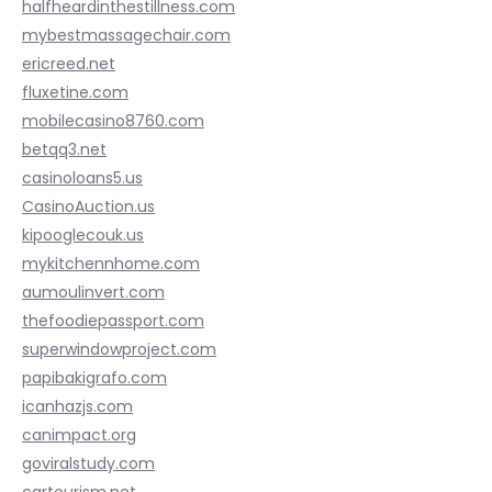
halfheardinthestillness.com
mybestmassagechair.com
ericreed.net
fluxetine.com
mobilecasino8760.com
betqq3.net
casinoloans5.us
CasinoAuction.us
kipooglecouk.us
mykitchennhome.com
aumoulinvert.com
thefoodiepassport.com
superwindowproject.com
papibakigrafo.com
icanhazjs.com
canimpact.org
goviralstudy.com