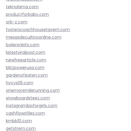
teknolama.com
productforbaby.com
orb-z.com
fosterscoachhousetavern.com
mesasdecultivoonline.com
boilersnbits.com
latestviralpost.com
newfreearticle.com
blitzpowerusa.com
gardenofeaten.com
hycys05.com
onemoremilerunning.com
snowboardsteez.com
instagrambioforgirls.com
cashflowxfiles.com
kmbb10.com
getxtrem.com