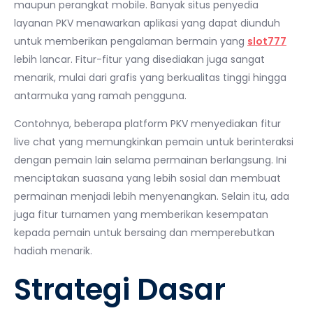
maupun perangkat mobile. Banyak situs penyedia
layanan PKV menawarkan aplikasi yang dapat diunduh
untuk memberikan pengalaman bermain yang
slot777
lebih lancar. Fitur-fitur yang disediakan juga sangat
menarik, mulai dari grafis yang berkualitas tinggi hingga
antarmuka yang ramah pengguna.
Contohnya, beberapa platform PKV menyediakan fitur
live chat yang memungkinkan pemain untuk berinteraksi
dengan pemain lain selama permainan berlangsung. Ini
menciptakan suasana yang lebih sosial dan membuat
permainan menjadi lebih menyenangkan. Selain itu, ada
juga fitur turnamen yang memberikan kesempatan
kepada pemain untuk bersaing dan memperebutkan
hadiah menarik.
Strategi Dasar