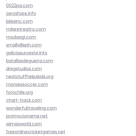
0022pa.com
zeroshare.info
bilesinc.com
milaretreatnz.com
modaagi.com
smallvilleph.com
galiciasuroeste.info
batallasdeguerra.com
dregstudios.com
neatstuffhelpskids.org
moraessoccer.com
forochile.org
chart-track.com
wonderfultraveling.com
promocioname.net
wimaxworld.com
freeonlinecricketgames.net