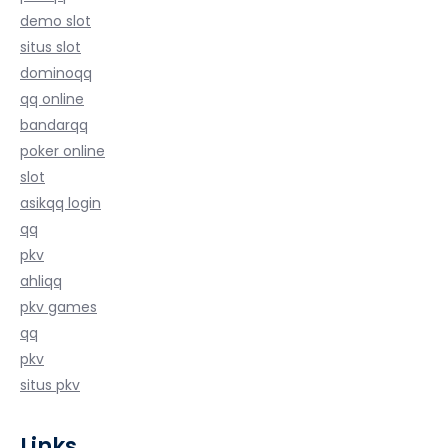
demo slot
situs slot
dominoqq
qq online
bandarqq
poker online
slot
asikqq login
qq
pkv
ahliqq
pkv games
qq
pkv
situs pkv
Links