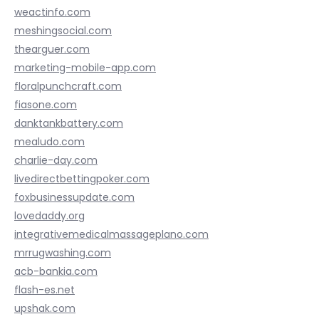
weactinfo.com
meshingsocial.com
thearguer.com
marketing-mobile-app.com
floralpunchcraft.com
fiasone.com
danktankbattery.com
mealudo.com
charlie-day.com
livedirectbettingpoker.com
foxbusinessupdate.com
lovedaddy.org
integrativemedicalmassageplano.com
mrrugwashing.com
acb-bankia.com
flash-es.net
upshak.com