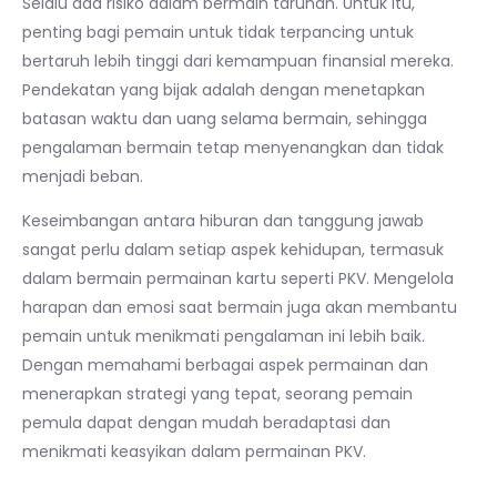
Selalu ada risiko dalam bermain taruhan. Untuk itu,
penting bagi pemain untuk tidak terpancing untuk
bertaruh lebih tinggi dari kemampuan finansial mereka.
Pendekatan yang bijak adalah dengan menetapkan
batasan waktu dan uang selama bermain, sehingga
pengalaman bermain tetap menyenangkan dan tidak
menjadi beban.
Keseimbangan antara hiburan dan tanggung jawab
sangat perlu dalam setiap aspek kehidupan, termasuk
dalam bermain permainan kartu seperti PKV. Mengelola
harapan dan emosi saat bermain juga akan membantu
pemain untuk menikmati pengalaman ini lebih baik.
Dengan memahami berbagai aspek permainan dan
menerapkan strategi yang tepat, seorang pemain
pemula dapat dengan mudah beradaptasi dan
menikmati keasyikan dalam permainan PKV.