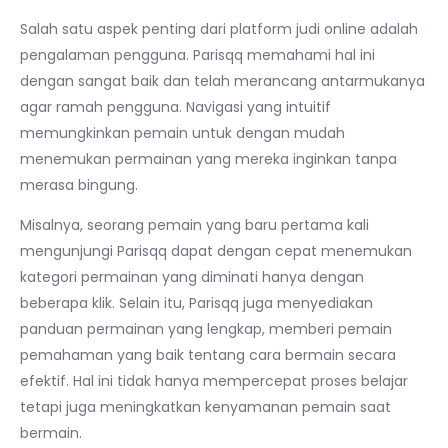
Salah satu aspek penting dari platform judi online adalah
pengalaman pengguna. Parisqq memahami hal ini
dengan sangat baik dan telah merancang antarmukanya
agar ramah pengguna. Navigasi yang intuitif
memungkinkan pemain untuk dengan mudah
menemukan permainan yang mereka inginkan tanpa
merasa bingung.
Misalnya, seorang pemain yang baru pertama kali
mengunjungi Parisqq dapat dengan cepat menemukan
kategori permainan yang diminati hanya dengan
beberapa klik. Selain itu, Parisqq juga menyediakan
panduan permainan yang lengkap, memberi pemain
pemahaman yang baik tentang cara bermain secara
efektif. Hal ini tidak hanya mempercepat proses belajar
tetapi juga meningkatkan kenyamanan pemain saat
bermain.