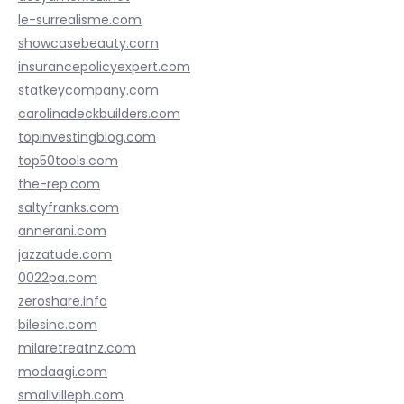
le-surrealisme.com
showcasebeauty.com
insurancepolicyexpert.com
statkeycompany.com
carolinadeckbuilders.com
topinvestingblog.com
top50tools.com
the-rep.com
saltyfranks.com
annerani.com
jazzatude.com
0022pa.com
zeroshare.info
bilesinc.com
milaretreatnz.com
modaagi.com
smallvilleph.com