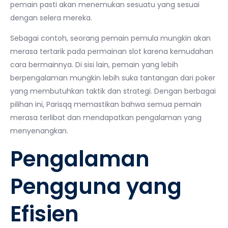
pemain pasti akan menemukan sesuatu yang sesuai
dengan selera mereka.
Sebagai contoh, seorang pemain pemula mungkin akan
merasa tertarik pada permainan slot karena kemudahan
cara bermainnya. Di sisi lain, pemain yang lebih
berpengalaman mungkin lebih suka tantangan dari poker
yang membutuhkan taktik dan strategi. Dengan berbagai
pilihan ini, Parisqq memastikan bahwa semua pemain
merasa terlibat dan mendapatkan pengalaman yang
menyenangkan.
Pengalaman
Pengguna yang
Efisien