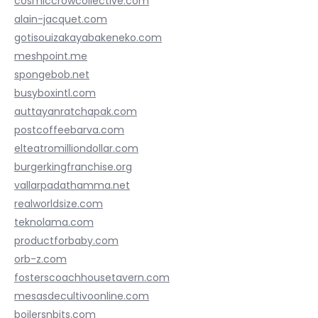
cosmiccrowcollective.com
alain-jacquet.com
gotisouizakayabakeneko.com
meshpoint.me
spongebob.net
busyboxintl.com
auttayanratchapak.com
postcoffeebarva.com
elteatromilliondollar.com
burgerkingfranchise.org
vallarpadathamma.net
realworldsize.com
teknolama.com
productforbaby.com
orb-z.com
fosterscoachhousetavern.com
mesasdecultivoonline.com
boilersnbits.com