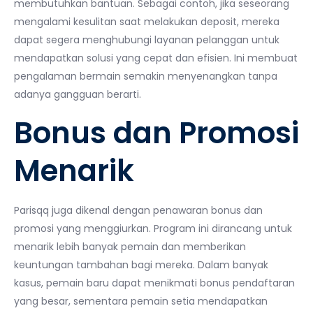
membutuhkan bantuan. Sebagai contoh, jika seseorang
mengalami kesulitan saat melakukan deposit, mereka
dapat segera menghubungi layanan pelanggan untuk
mendapatkan solusi yang cepat dan efisien. Ini membuat
pengalaman bermain semakin menyenangkan tanpa
adanya gangguan berarti.
Bonus dan Promosi
Menarik
Parisqq juga dikenal dengan penawaran bonus dan
promosi yang menggiurkan. Program ini dirancang untuk
menarik lebih banyak pemain dan memberikan
keuntungan tambahan bagi mereka. Dalam banyak
kasus, pemain baru dapat menikmati bonus pendaftaran
yang besar, sementara pemain setia mendapatkan