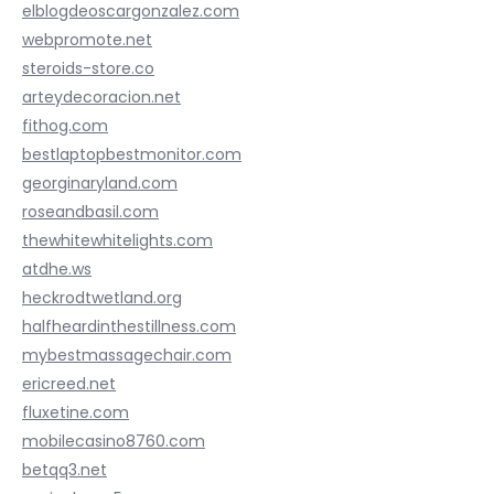
elblogdeoscargonzalez.com
webpromote.net
steroids-store.co
arteydecoracion.net
fithog.com
bestlaptopbestmonitor.com
georginaryland.com
roseandbasil.com
thewhitewhitelights.com
atdhe.ws
heckrodtwetland.org
halfheardinthestillness.com
mybestmassagechair.com
ericreed.net
fluxetine.com
mobilecasino8760.com
betqq3.net