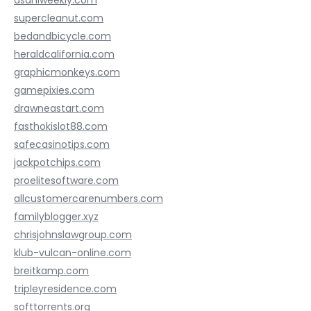
asahiweekly.com
supercleanut.com
bedandbicycle.com
heraldcalifornia.com
graphicmonkeys.com
gamepixies.com
drawneastart.com
fasthokislot88.com
safecasinotips.com
jackpotchips.com
proelitesoftware.com
allcustomercarenumbers.com
familyblogger.xyz
chrisjohnslawgroup.com
klub-vulcan-online.com
breitkamp.com
tripleyresidence.com
softtorrents.org