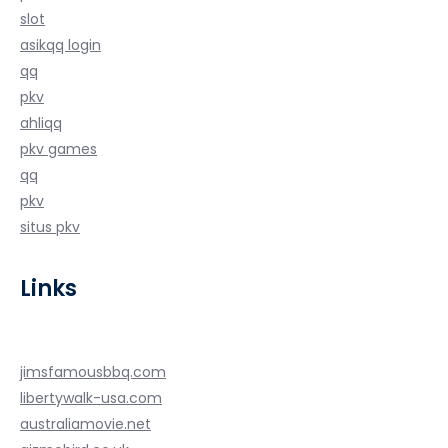
slot
asikqq login
qq
pkv
ahliqq
pkv games
qq
pkv
situs pkv
Links
jimsfamousbbq.com
libertywalk-usa.com
australiamovie.net