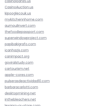
casinoloans5.us
CasinoAuction.us
kipooglecouk.us
mykitchennhome.com
aumoulinvert.com
thefoodiepassport.com
superwindowproject.com
papibakigrafo.com
icanhazjs.com
canimpact.org
goviralstudy.com
cartourism.net
apple-cores.com
pulserasdeactividad10.com
barbaracarlotti.com
desktopmining.net
inthebleachers.net
lexapro-rx-store.com