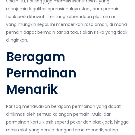
Selain itu, Parisqq juga memiliki lisensi resmi yang
menjamin legalitas operasionalnya. Jadi, para pemain
tidak perlu khawatir tentang keberadaan platform ini
yang mungkin ilegal. Ini memberikan rasa aman, di mana
pemain dapat bermain tanpa takut akan risiko yang tidak
diinginkan.
Beragam
Permainan
Menarik
Parisqq menawarkan beragam permainan yang dapat
dinikmati oleh semua kalangan pemain. Mulai dari
permainan kartu klasik seperti poker dan blackjack, hingga
mesin slot yang penuh dengan tema menarik, setiap