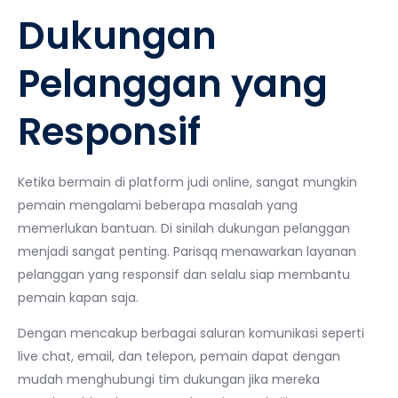
Dukungan
Pelanggan yang
Responsif
Ketika bermain di platform judi online, sangat mungkin
pemain mengalami beberapa masalah yang
memerlukan bantuan. Di sinilah dukungan pelanggan
menjadi sangat penting. Parisqq menawarkan layanan
pelanggan yang responsif dan selalu siap membantu
pemain kapan saja.
Dengan mencakup berbagai saluran komunikasi seperti
live chat, email, dan telepon, pemain dapat dengan
mudah menghubungi tim dukungan jika mereka