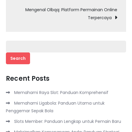
navigation
Mengenal Olbqq: Platform Permainan Online
Terpercaya
Search
for:
Recent Posts
Memahami Raya Slot: Panduan Komprehensif
Memahami Ligabola: Panduan Utama untuk
Penggemar Sepak Bola
Slots Member: Panduan Lengkap untuk Pemain Baru