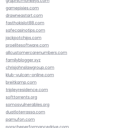
graphicmonkeys.com
gamepixies.com
drawneastart.com
fasthokislot88.com
safecasinotips.com
jackpotchips.com
proelitesoftware.com
allcustomercarenumbers.com
familyblogger.xyz
chrisjohnslawgroup.com
klub-vulcan-online.com
breitkamp.com
tripleyresidence.com
softtorrents.org
somosvulnerables.org
duatloterrassa.com
pamufon.com
porscheperformancedrive.com