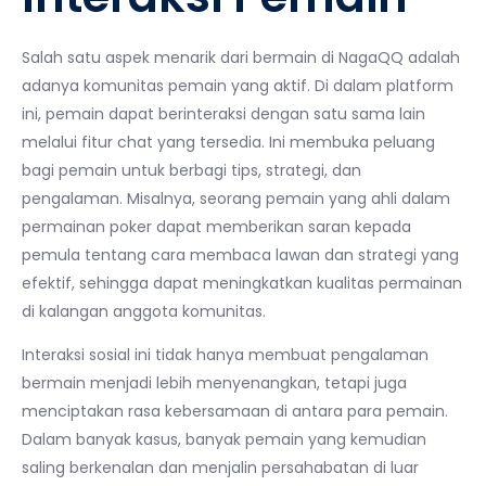
Salah satu aspek menarik dari bermain di NagaQQ adalah
adanya komunitas pemain yang aktif. Di dalam platform
ini, pemain dapat berinteraksi dengan satu sama lain
melalui fitur chat yang tersedia. Ini membuka peluang
bagi pemain untuk berbagi tips, strategi, dan
pengalaman. Misalnya, seorang pemain yang ahli dalam
permainan poker dapat memberikan saran kepada
pemula tentang cara membaca lawan dan strategi yang
efektif, sehingga dapat meningkatkan kualitas permainan
di kalangan anggota komunitas.
Interaksi sosial ini tidak hanya membuat pengalaman
bermain menjadi lebih menyenangkan, tetapi juga
menciptakan rasa kebersamaan di antara para pemain.
Dalam banyak kasus, banyak pemain yang kemudian
saling berkenalan dan menjalin persahabatan di luar