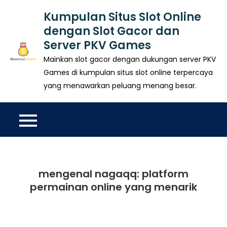
Skip
Kumpulan Situs Slot Online
to
dengan Slot Gacor dan
content
Server PKV Games
Mainkan slot gacor dengan dukungan server PKV
Games di kumpulan situs slot online terpercaya
yang menawarkan peluang menang besar.
mengenal nagaqq: platform
permainan online yang menarik