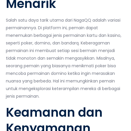
Menarik
Salah satu daya tarik utama dari NagaQQ adalah variasi
permainannya. Di platform ini, pemain dapat
menemukan berbagai jenis permainan kartu dan kasino,
seperti poker, domino, dan bandarq. Keberagaman
permainan ini membuat setiap sesi bermain menjadi
tidak monoton dan semakin mengasyikkan. Misalnya,
seorang pemain yang biasanya menikmati poker bisa
mencoba permainan domino ketika ingin merasakan
nuansa yang berbeda. Hal ini memungkinkan pemain
untuk mengeksplorasi keterampilan mereka di berbagai
jenis permainan.
Keamanan dan
Kenyamanan