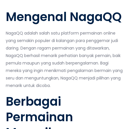
Mengenal NagaQQ
NagaQQ adalah salah satu platform permainan online
yang semakin populer di kalangan para penggemar judi
daring. Dengan ragam permainan yang ditawarkan,
NagaQQ berhasil menarik perhatian banyak pemain, baik
pemula maupun yang sudah berpengalaman. Bagi
mereka yang ingin menikmati pengalaman bermain yang
seru dan menguntungkan, NagaQQ menjadi pilihan yang
menarik untuk dicoba.
Berbagai
Permainan