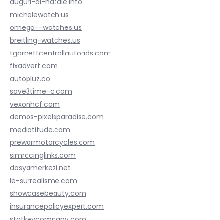
auguri-di-natale.info
michelewatch.us
omega--watches.us
breitling-watches.us
tgarnettcentrallautoads.com
fixadvert.com
autopluz.co
save3time-c.com
vexonhcf.com
demos-pixelsparadise.com
mediatitude.com
prewarmotorcycles.com
simracinglinks.com
dosyamerkezi.net
le-surrealisme.com
showcasebeauty.com
insurancepolicyexpert.com
statkeycompany.com