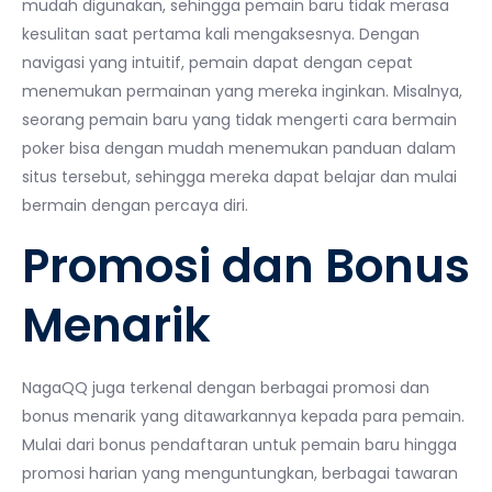
mudah digunakan, sehingga pemain baru tidak merasa
kesulitan saat pertama kali mengaksesnya. Dengan
navigasi yang intuitif, pemain dapat dengan cepat
menemukan permainan yang mereka inginkan. Misalnya,
seorang pemain baru yang tidak mengerti cara bermain
poker bisa dengan mudah menemukan panduan dalam
situs tersebut, sehingga mereka dapat belajar dan mulai
bermain dengan percaya diri.
Promosi dan Bonus
Menarik
NagaQQ juga terkenal dengan berbagai promosi dan
bonus menarik yang ditawarkannya kepada para pemain.
Mulai dari bonus pendaftaran untuk pemain baru hingga
promosi harian yang menguntungkan, berbagai tawaran