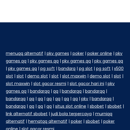
menuqq alternatif
|
pkv games
|
poker
|
poker online
|
pkv
games qq
|
pkv games qq
|
pkv games qq
|
pkv games qq
|
pkv games qq
|
pg soft
|
bandarq
|
pg slot
|
pg soft
|
x500
slot
|
slot
|
demo slot
|
slot
|
slot maxwin
|
demo slot
|
slot
|
slot maxwin
|
slot gacor resmi
|
slot gacor hari ini
|
pkv
games qq
|
bandarqq
|
qq
|
bandarqq
|
bandarqq
|
bandarqq
|
qq
|
qq
|
qq
|
qq
|
qq
|
qq
|
pkv
|
bandarqq
|
bandarqq
|
qq
|
qq
|
qq
|
situs slot online
|
sbobet
|
sbobet
|
link alternatif sbobet
|
judi bola terpercaya
|
murniqq
alternatif
|
hematqq alternatif
|
poker
|
sbobet
|
poker
online
|
slot gacor resmi