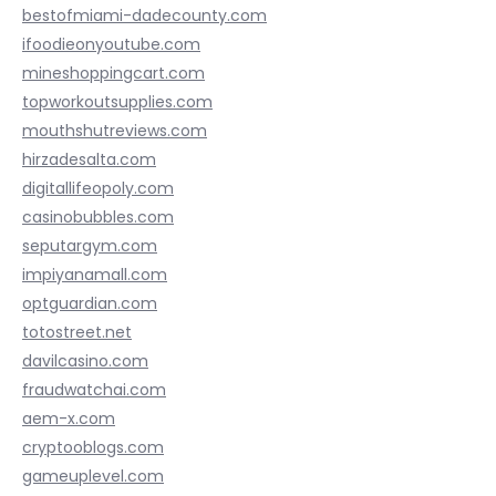
bestofmiami-dadecounty.com
ifoodieonyoutube.com
mineshoppingcart.com
topworkoutsupplies.com
mouthshutreviews.com
hirzadesalta.com
digitallifeopoly.com
casinobubbles.com
seputargym.com
impiyanamall.com
optguardian.com
totostreet.net
davilcasino.com
fraudwatchai.com
aem-x.com
cryptooblogs.com
gameuplevel.com