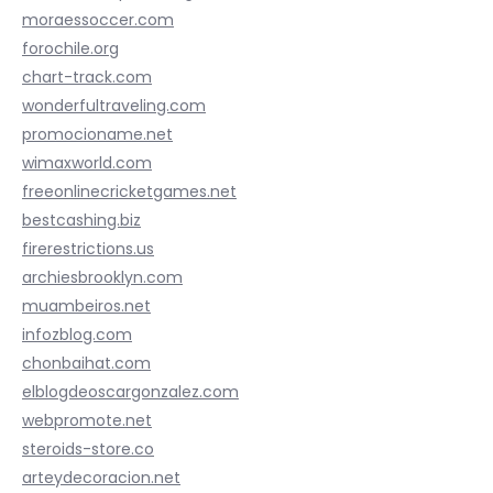
moraessoccer.com
forochile.org
chart-track.com
wonderfultraveling.com
promocioname.net
wimaxworld.com
freeonlinecricketgames.net
bestcashing.biz
firerestrictions.us
archiesbrooklyn.com
muambeiros.net
infozblog.com
chonbaihat.com
elblogdeoscargonzalez.com
webpromote.net
steroids-store.co
arteydecoracion.net