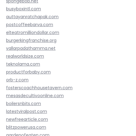
spongebob.net
busyboxintl.com
auttayanratchapak.com
postcoffeebarva.com
elteatromilliondollar.com
burgerkingfranchise.org
vallarpadathamma.net
realworldsize.com
teknolama.com
productforbaby.com
orb-z.com
fosterscoachhousetavern.com
mesasdecultivoonline.com
boilersnbits.com
latestviralpost.com
newfreearticle.com
blitzpowerusa.com
gardenofeaten.com