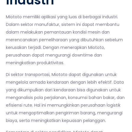
Industri
Miototo memiliki aplikasi yang luas di berbagai industri.
Dalam sektor manufaktur, sistem ini dapat membantu
dalam melakukan pemantauan kondisi mesin dan
merencanakan pemeliharaan yang dibutuhkan sebelum
kerusakan terjadi. Dengan menerapkan Miototo,
perusahaan dapat mengurangi downtime dan
meningkatkan produktivitas.
Di sektor transportasi, Miototo dapat digunakan untuk
mengelola armada kendaraan dengan lebih efektif. Data
yang dikumpulkan dari kendaraan bisa digunakan untuk
menganalisis pola perjalanan, konsumsi bahan bakar, dan
efisiensi rute. Hal ini memungkinkan perusahaan logistik
untuk mengoptimalkan pengiriman barang, mengurangi
biaya, serta meningkatkan kepuasan pelanggan.