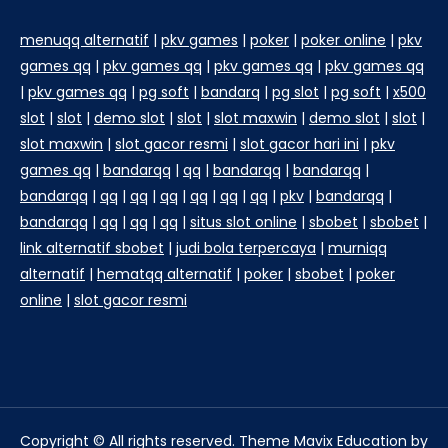
menuqq alternatif
|
pkv games
|
poker
|
poker online
|
pkv
games qq
|
pkv games qq
|
pkv games qq
|
pkv games qq
|
pkv games qq
|
pg soft
|
bandarq
|
pg slot
|
pg soft
|
x500
slot
|
slot
|
demo slot
|
slot
|
slot maxwin
|
demo slot
|
slot
|
slot maxwin
|
slot gacor resmi
|
slot gacor hari ini
|
pkv
games qq
|
bandarqq
|
qq
|
bandarqq
|
bandarqq
|
bandarqq
|
qq
|
qq
|
qq
|
qq
|
qq
|
qq
|
pkv
|
bandarqq
|
bandarqq
|
qq
|
qq
|
qq
|
situs slot online
|
sbobet
|
sbobet
|
link alternatif sbobet
|
judi bola terpercaya
|
murniqq
alternatif
|
hematqq alternatif
|
poker
|
sbobet
|
poker
online
|
slot gacor resmi
Copyright © All rights reserved. Theme Mavix Education by