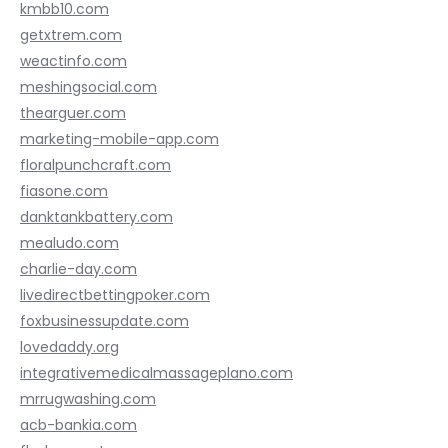
kmbb10.com
getxtrem.com
weactinfo.com
meshingsocial.com
thearguer.com
marketing-mobile-app.com
floralpunchcraft.com
fiasone.com
danktankbattery.com
mealudo.com
charlie-day.com
livedirectbettingpoker.com
foxbusinessupdate.com
lovedaddy.org
integrativemedicalmassageplano.com
mrrugwashing.com
acb-bankia.com