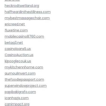
heckrodtwetland.org
halfheardinthestillness.com
mybestmassagechair.com
ericreed.net
fluxetine.com
mobilecasino8760.com
betqq3.net
casinoloans5.us
CasinoAuction.us
kipooglecouk.us
mykitchennhome.com
aumoulinvert.com
thefoodiepassport.com
superwindowproject.com
papibakigrafo.com
icanhazjs.com
canimpact.org