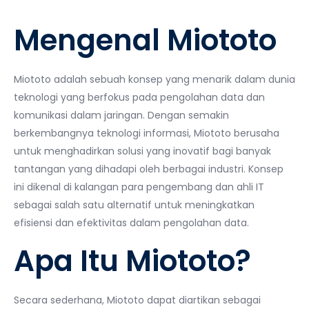
Mengenal Miototo
Miototo adalah sebuah konsep yang menarik dalam dunia
teknologi yang berfokus pada pengolahan data dan
komunikasi dalam jaringan. Dengan semakin
berkembangnya teknologi informasi, Miototo berusaha
untuk menghadirkan solusi yang inovatif bagi banyak
tantangan yang dihadapi oleh berbagai industri. Konsep
ini dikenal di kalangan para pengembang dan ahli IT
sebagai salah satu alternatif untuk meningkatkan
efisiensi dan efektivitas dalam pengolahan data.
Apa Itu Miototo?
Secara sederhana, Miototo dapat diartikan sebagai