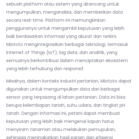
sebuah platform atau sistem yang dirancang untuk
mengumpulkan, menganalisis, dan memberikan data
secara real-time. Platform ini memungkinkan
penggunanya untuk mengambil keputusan yang lebih
baik berdasarkan informasi yang akurat dan terkini.
Miototo mengintegrasikan berbagai teknologi, termasuk
Internet of Things (IoT), big data, dan analitik, yang
semuanya berkontribusi dalam menciptakan ekosistem
yang lebih terhubung dan responsif.
Misalnya, dalam konteks industri pertanian, Miototo dapat
digunakan untuk mengumpulkan data dari berbagai
sensor yang terpasang di lahan pertanian. Data ini bisa
berupa kelembapan tanah, suhu udara, dan tingkat pH
tanah. Dengan informasi ini, petani dapat membuat
keputusan yang lebih baik mengenai kapan harus
menyiram tanaman atau melakukan pemupukan,
sehingga meningkatkan hasil panen dan efisiensi