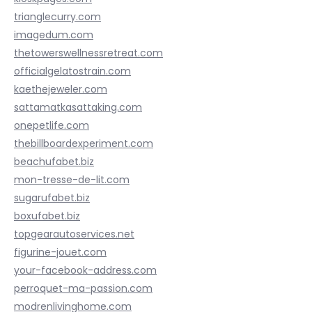
trianglecurry.com
imagedum.com
thetowerswellnessretreat.com
officialgelatostrain.com
kaethejeweler.com
sattamatkasattaking.com
onepetlife.com
thebillboardexperiment.com
beachufabet.biz
mon-tresse-de-lit.com
sugarufabet.biz
boxufabet.biz
topgearautoservices.net
figurine-jouet.com
your-facebook-address.com
perroquet-ma-passion.com
modrenlivinghome.com