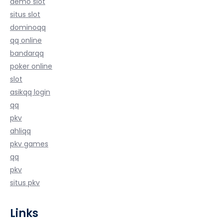
demo slot
situs slot
dominoqq
qq online
bandarqq
poker online
slot
asikqq login
qq
pkv
ahliqq
pkv games
qq
pkv
situs pkv
Links