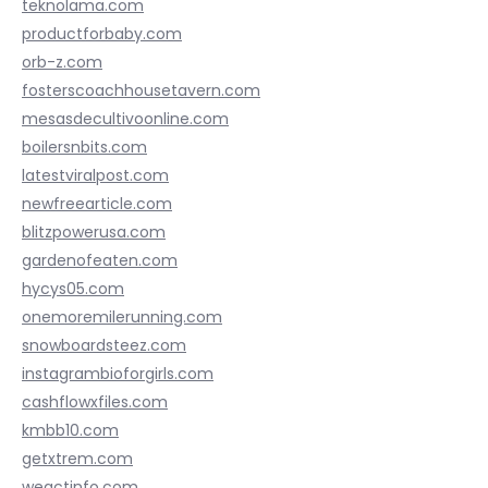
teknolama.com
productforbaby.com
orb-z.com
fosterscoachhousetavern.com
mesasdecultivoonline.com
boilersnbits.com
latestviralpost.com
newfreearticle.com
blitzpowerusa.com
gardenofeaten.com
hycys05.com
onemoremilerunning.com
snowboardsteez.com
instagrambioforgirls.com
cashflowxfiles.com
kmbb10.com
getxtrem.com
weactinfo.com