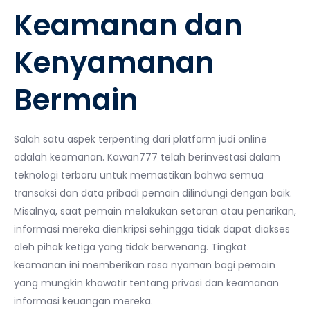
Keamanan dan
Kenyamanan
Bermain
Salah satu aspek terpenting dari platform judi online
adalah keamanan. Kawan777 telah berinvestasi dalam
teknologi terbaru untuk memastikan bahwa semua
transaksi dan data pribadi pemain dilindungi dengan baik.
Misalnya, saat pemain melakukan setoran atau penarikan,
informasi mereka dienkripsi sehingga tidak dapat diakses
oleh pihak ketiga yang tidak berwenang. Tingkat
keamanan ini memberikan rasa nyaman bagi pemain
yang mungkin khawatir tentang privasi dan keamanan
informasi keuangan mereka.