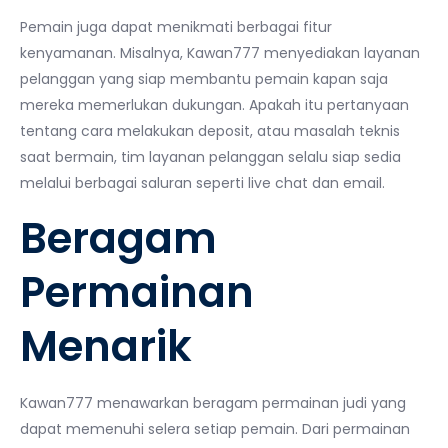
Pemain juga dapat menikmati berbagai fitur
kenyamanan. Misalnya, Kawan777 menyediakan layanan
pelanggan yang siap membantu pemain kapan saja
mereka memerlukan dukungan. Apakah itu pertanyaan
tentang cara melakukan deposit, atau masalah teknis
saat bermain, tim layanan pelanggan selalu siap sedia
melalui berbagai saluran seperti live chat dan email.
Beragam
Permainan
Menarik
Kawan777 menawarkan beragam permainan judi yang
dapat memenuhi selera setiap pemain. Dari permainan