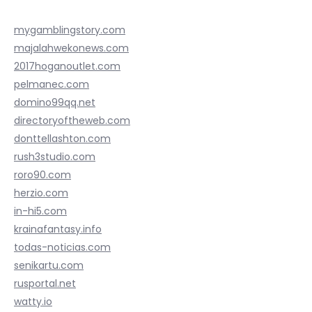
mygamblingstory.com
majalahwekonews.com
2017hoganoutlet.com
pelmanec.com
domino99qq.net
directoryoftheweb.com
donttellashton.com
rush3studio.com
roro90.com
herzio.com
in-hi5.com
krainafantasy.info
todas-noticias.com
senikartu.com
rusportal.net
watty.io