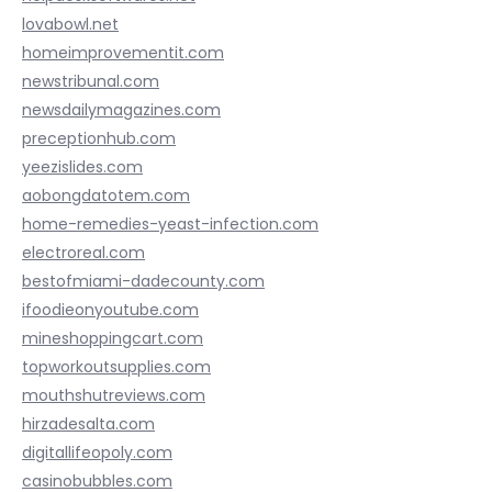
lovabowl.net
homeimprovementit.com
newstribunal.com
newsdailymagazines.com
preceptionhub.com
yeezislides.com
aobongdatotem.com
home-remedies-yeast-infection.com
electroreal.com
bestofmiami-dadecounty.com
ifoodieonyoutube.com
mineshoppingcart.com
topworkoutsupplies.com
mouthshutreviews.com
hirzadesalta.com
digitallifeopoly.com
casinobubbles.com