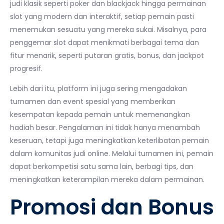
judi klasik seperti poker dan blackjack hingga permainan
slot yang modern dan interaktif, setiap pemain pasti
menemukan sesuatu yang mereka sukai. Misalnya, para
penggemar slot dapat menikmati berbagai tema dan
fitur menarik, seperti putaran gratis, bonus, dan jackpot
progresif.
Lebih dari itu, platform ini juga sering mengadakan
turnamen dan event spesial yang memberikan
kesempatan kepada pemain untuk memenangkan
hadiah besar. Pengalaman ini tidak hanya menambah
keseruan, tetapi juga meningkatkan keterlibatan pemain
dalam komunitas judi online. Melalui turnamen ini, pemain
dapat berkompetisi satu sama lain, berbagi tips, dan
meningkatkan keterampilan mereka dalam permainan.
Promosi dan Bonus