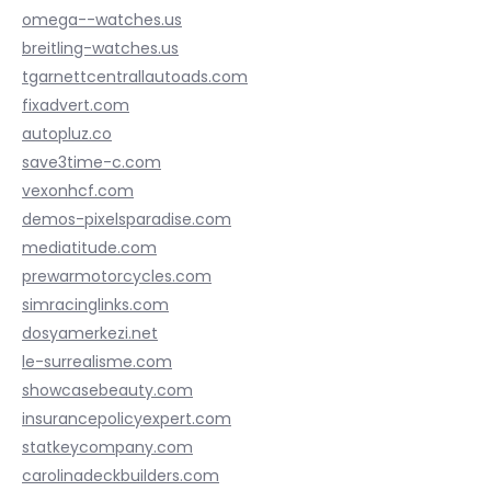
omega--watches.us
breitling-watches.us
tgarnettcentrallautoads.com
fixadvert.com
autopluz.co
save3time-c.com
vexonhcf.com
demos-pixelsparadise.com
mediatitude.com
prewarmotorcycles.com
simracinglinks.com
dosyamerkezi.net
le-surrealisme.com
showcasebeauty.com
insurancepolicyexpert.com
statkeycompany.com
carolinadeckbuilders.com