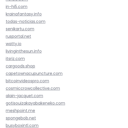
in-hi5.com
krainafantasy.info
todas-noticias.com
senikartu.com
rusportal.net
watty.io
livinginthesun.info
itsriz.com
cargoods.shop
capetownacupuncture.com
bitcoinvideospro.com
cosmiccrowcollective.com
alain-jacquet.com
gotisouizakayabakeneko.com
meshpoint.me
spongebob.net
busyboxintl.com