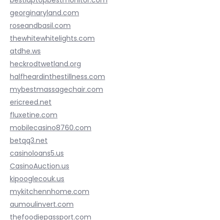
bestlaptopbestmonitor.com
georginaryland.com
roseandbasil.com
thewhitewhitelights.com
atdhe.ws
heckrodtwetland.org
halfheardinthestillness.com
mybestmassagechair.com
ericreed.net
fluxetine.com
mobilecasino8760.com
betqq3.net
casinoloans5.us
CasinoAuction.us
kipooglecouk.us
mykitchennhome.com
aumoulinvert.com
thefoodiepassport.com