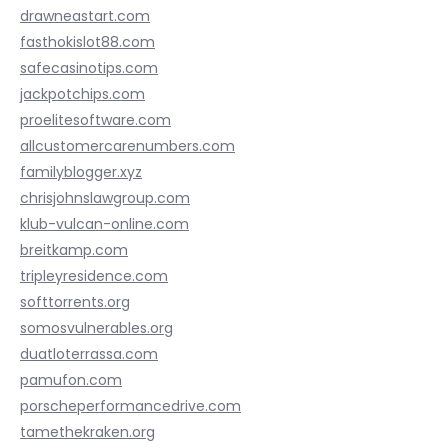
drawneastart.com
fasthokislot88.com
safecasinotips.com
jackpotchips.com
proelitesoftware.com
allcustomercarenumbers.com
familyblogger.xyz
chrisjohnslawgroup.com
klub-vulcan-online.com
breitkamp.com
tripleyresidence.com
softtorrents.org
somosvulnerables.org
duatloterrassa.com
pamufon.com
porscheperformancedrive.com
tamethekraken.org