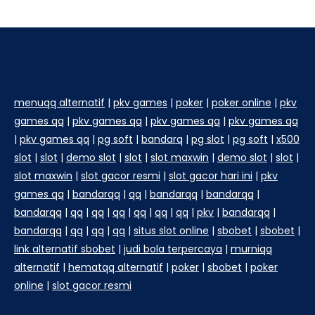
menuqq alternatif
|
pkv games
|
poker
|
poker online
|
pkv
games qq
|
pkv games qq
|
pkv games qq
|
pkv games qq
|
pkv games qq
|
pg soft
|
bandarq
|
pg slot
|
pg soft
|
x500
slot
|
slot
|
demo slot
|
slot
|
slot maxwin
|
demo slot
|
slot
|
slot maxwin
|
slot gacor resmi
|
slot gacor hari ini
|
pkv
games qq
|
bandarqq
|
qq
|
bandarqq
|
bandarqq
|
bandarqq
|
qq
|
qq
|
qq
|
qq
|
qq
|
qq
|
pkv
|
bandarqq
|
bandarqq
|
qq
|
qq
|
qq
|
situs slot online
|
sbobet
|
sbobet
|
link alternatif sbobet
|
judi bola terpercaya
|
murniqq
alternatif
|
hematqq alternatif
|
poker
|
sbobet
|
poker
online
|
slot gacor resmi