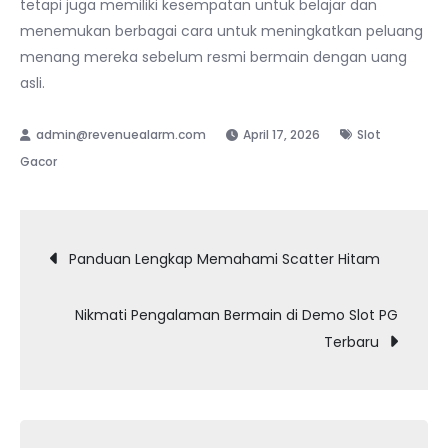
tetapi juga memiliki kesempatan untuk belajar dan
menemukan berbagai cara untuk meningkatkan peluang
menang mereka sebelum resmi bermain dengan uang
asli.
April 17, 2026
Slot
Gacor
Post
Panduan Lengkap Memahami Scatter Hitam
navigation
Nikmati Pengalaman Bermain di Demo Slot PG
Terbaru
Search