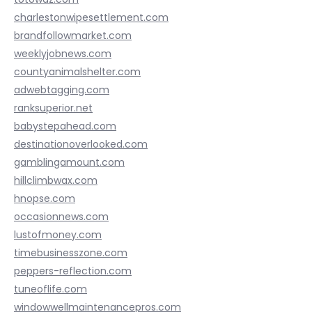
charlestonwipesettlement.com
brandfollowmarket.com
weeklyjobnews.com
countyanimalshelter.com
adwebtagging.com
ranksuperior.net
babystepahead.com
destinationoverlooked.com
gamblingamount.com
hillclimbwax.com
hnopse.com
occasionnews.com
lustofmoney.com
timebusinesszone.com
peppers-reflection.com
tuneoflife.com
windowwellmaintenancepros.com