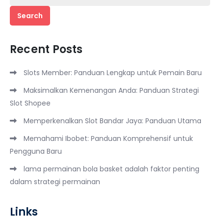
for:
Recent Posts
Slots Member: Panduan Lengkap untuk Pemain Baru
Maksimalkan Kemenangan Anda: Panduan Strategi
Slot Shopee
Memperkenalkan Slot Bandar Jaya: Panduan Utama
Memahami Ibobet: Panduan Komprehensif untuk
Pengguna Baru
lama permainan bola basket adalah faktor penting
dalam strategi permainan
Links