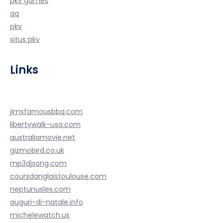
pkv games
qq
pkv
situs pkv
Links
jimsfamousbbq.com
libertywalk-usa.com
australiamovie.net
gizmobird.co.uk
mp3djsong.com
coursdanglaistoulouse.com
neptunuslex.com
auguri-di-natale.info
michelewatch.us