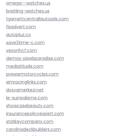
omega--watches.us
breitling-watches.us
tgarnettcentrallautoads.com
fixadvert.com
autopluz.co
save3time-c.com
vexonhcf.com
demos-pixelsparadise.com
mediatitude.com
prewarmotorcycles.com
simracinglinks.com
dosyamerkezi.net
le-surrealisme.com
showcasebeauty.com
insurancepolicyexpert.com
statkeycompany.com
carolinadeckbuilders.com