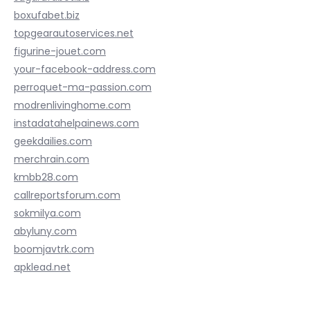
boxufabet.biz
topgearautoservices.net
figurine-jouet.com
your-facebook-address.com
perroquet-ma-passion.com
modrenlivinghome.com
instadatahelpainews.com
geekdailies.com
merchrain.com
kmbb28.com
callreportsforum.com
sokmilya.com
abyluny.com
boomjavtrk.com
apklead.net