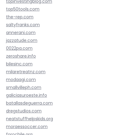
topinvestingblog.com
top50tools.com
the-rep.com
saltyfranks.com
annerani.com
jazzatude.com
0022pa.com
zeroshare.info
bilesinc.com
milaretreatnz.com
modaagi.com
smallvilleph.com
galiciasuroeste.info
batallasdeguerra.com
dregstudios.com
neatstuffhelpskids.org
moraessoccer.com
forochile.org