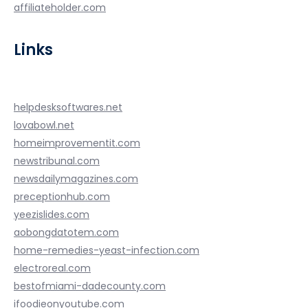
affiliateholder.com
Links
helpdesksoftwares.net
lovabowl.net
homeimprovementit.com
newstribunal.com
newsdailymagazines.com
preceptionhub.com
yeezislides.com
aobongdatotem.com
home-remedies-yeast-infection.com
electroreal.com
bestofmiami-dadecounty.com
ifoodieonyoutube.com