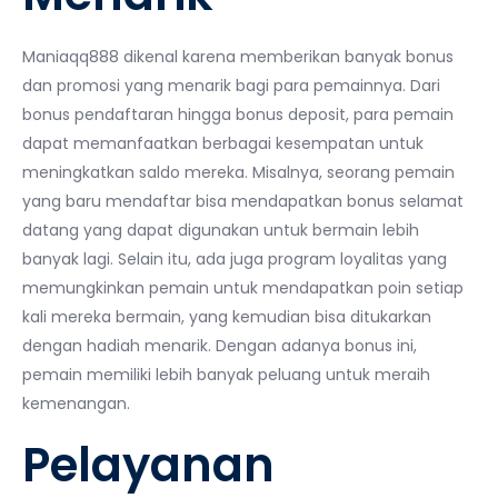
Maniaqq888 dikenal karena memberikan banyak bonus
dan promosi yang menarik bagi para pemainnya. Dari
bonus pendaftaran hingga bonus deposit, para pemain
dapat memanfaatkan berbagai kesempatan untuk
meningkatkan saldo mereka. Misalnya, seorang pemain
yang baru mendaftar bisa mendapatkan bonus selamat
datang yang dapat digunakan untuk bermain lebih
banyak lagi. Selain itu, ada juga program loyalitas yang
memungkinkan pemain untuk mendapatkan poin setiap
kali mereka bermain, yang kemudian bisa ditukarkan
dengan hadiah menarik. Dengan adanya bonus ini,
pemain memiliki lebih banyak peluang untuk meraih
kemenangan.
Pelayanan