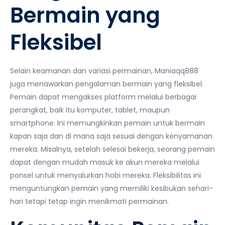
Bermain yang
Fleksibel
Selain keamanan dan variasi permainan, Maniaqq888
juga menawarkan pengalaman bermain yang fleksibel.
Pemain dapat mengakses platform melalui berbagai
perangkat, baik itu komputer, tablet, maupun
smartphone. Ini memungkinkan pemain untuk bermain
kapan saja dan di mana saja sesuai dengan kenyamanan
mereka. Misalnya, setelah selesai bekerja, seorang pemain
dapat dengan mudah masuk ke akun mereka melalui
ponsel untuk menyalurkan hobi mereka. Fleksibilitas ini
menguntungkan pemain yang memiliki kesibukan sehari-
hari tetapi tetap ingin menikmati permainan.