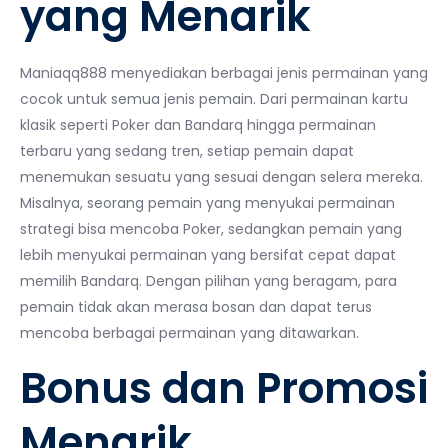
yang Menarik
Maniaqq888 menyediakan berbagai jenis permainan yang
cocok untuk semua jenis pemain. Dari permainan kartu
klasik seperti Poker dan Bandarq hingga permainan
terbaru yang sedang tren, setiap pemain dapat
menemukan sesuatu yang sesuai dengan selera mereka.
Misalnya, seorang pemain yang menyukai permainan
strategi bisa mencoba Poker, sedangkan pemain yang
lebih menyukai permainan yang bersifat cepat dapat
memilih Bandarq. Dengan pilihan yang beragam, para
pemain tidak akan merasa bosan dan dapat terus
mencoba berbagai permainan yang ditawarkan.
Bonus dan Promosi
Menarik