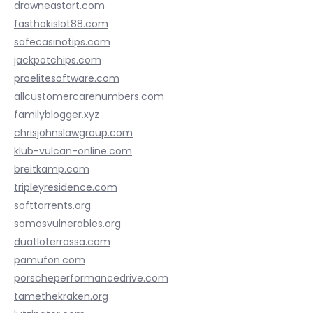
drawneastart.com
fasthokislot88.com
safecasinotips.com
jackpotchips.com
proelitesoftware.com
allcustomercarenumbers.com
familyblogger.xyz
chrisjohnslawgroup.com
klub-vulcan-online.com
breitkamp.com
tripleyresidence.com
softtorrents.org
somosvulnerables.org
duatloterrassa.com
pamufon.com
porscheperformancedrive.com
tamethekraken.org