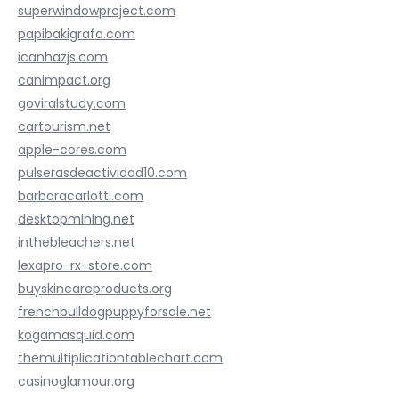
superwindowproject.com
papibakigrafo.com
icanhazjs.com
canimpact.org
goviralstudy.com
cartourism.net
apple-cores.com
pulserasdeactividad10.com
barbaracarlotti.com
desktopmining.net
inthebleachers.net
lexapro-rx-store.com
buyskincareproducts.org
frenchbulldogpuppyforsale.net
kogamasquid.com
themultiplicationtablechart.com
casinoglamour.org