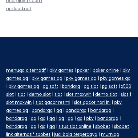
boomjavtrk.com
apklead.net
menuqq alternatif
|
pkv games
|
poker
|
poker online
|
pkv
games qq
|
pkv games qq
|
pkv games qq
|
pkv games qq
|
pkv games qq
|
pg soft
|
bandarq
|
pg slot
|
pg soft
|
x500
slot
|
slot
|
demo slot
|
slot
|
slot maxwin
|
demo slot
|
slot
|
slot maxwin
|
slot gacor resmi
|
slot gacor hari ini
|
pkv
games qq
|
bandarqq
|
qq
|
bandarqq
|
bandarqq
|
bandarqq
|
qq
|
qq
|
qq
|
qq
|
qq
|
qq
|
pkv
|
bandarqq
|
bandarqq
|
qq
|
qq
|
qq
|
situs slot online
|
sbobet
|
sbobet
|
link alternatif sbobet
|
judi bola terpercaya
|
murniqq