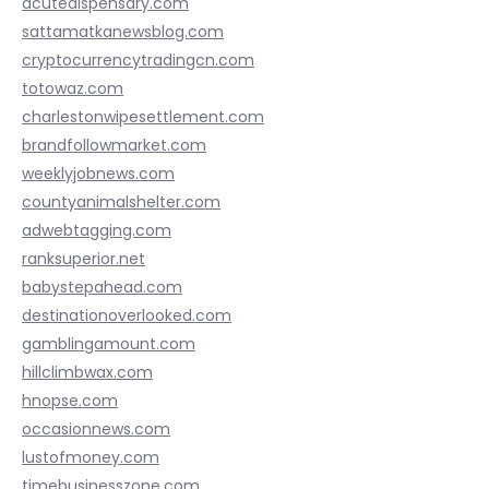
acutedispensary.com
sattamatkanewsblog.com
cryptocurrencytradingcn.com
totowaz.com
charlestonwipesettlement.com
brandfollowmarket.com
weeklyjobnews.com
countyanimalshelter.com
adwebtagging.com
ranksuperior.net
babystepahead.com
destinationoverlooked.com
gamblingamount.com
hillclimbwax.com
hnopse.com
occasionnews.com
lustofmoney.com
timebusinesszone.com