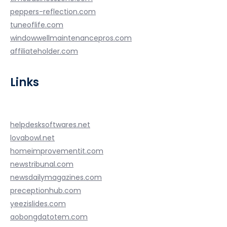
peppers-reflection.com
tuneoflife.com
windowwellmaintenancepros.com
affiliateholder.com
Links
helpdesksoftwares.net
lovabowl.net
homeimprovementit.com
newstribunal.com
newsdailymagazines.com
preceptionhub.com
yeezislides.com
aobongdatotem.com