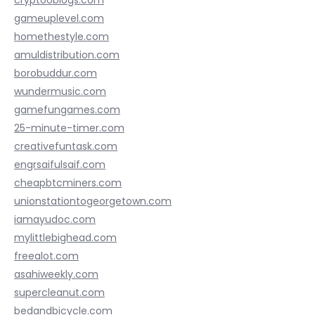
cryptooblogs.com
gameuplevel.com
homethestyle.com
amuldistribution.com
borobuddur.com
wundermusic.com
gamefungames.com
25-minute-timer.com
creativefuntask.com
engrsaifulsaif.com
cheapbtcminers.com
unionstationtogeorgetown.com
iamayudoc.com
mylittlebighead.com
freealot.com
asahiweekly.com
supercleanut.com
bedandbicycle.com