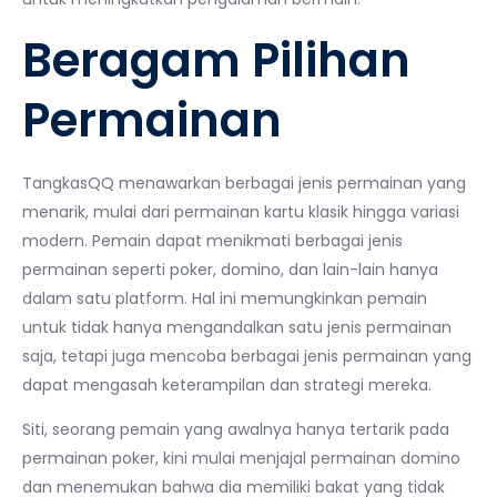
Beragam Pilihan
Permainan
TangkasQQ menawarkan berbagai jenis permainan yang
menarik, mulai dari permainan kartu klasik hingga variasi
modern. Pemain dapat menikmati berbagai jenis
permainan seperti poker, domino, dan lain-lain hanya
dalam satu platform. Hal ini memungkinkan pemain
untuk tidak hanya mengandalkan satu jenis permainan
saja, tetapi juga mencoba berbagai jenis permainan yang
dapat mengasah keterampilan dan strategi mereka.
Siti, seorang pemain yang awalnya hanya tertarik pada
permainan poker, kini mulai menjajal permainan domino
dan menemukan bahwa dia memiliki bakat yang tidak