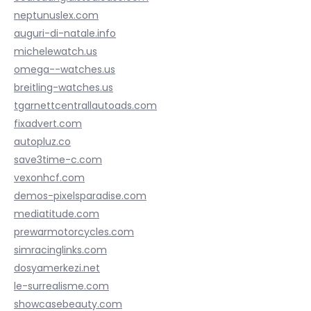
neptunuslex.com
auguri-di-natale.info
michelewatch.us
omega--watches.us
breitling-watches.us
tgarnettcentrallautoads.com
fixadvert.com
autopluz.co
save3time-c.com
vexonhcf.com
demos-pixelsparadise.com
mediatitude.com
prewarmotorcycles.com
simracinglinks.com
dosyamerkezi.net
le-surrealisme.com
showcasebeauty.com