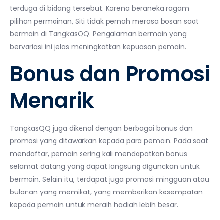
terduga di bidang tersebut. Karena beraneka ragam
pilihan permainan, Siti tidak pernah merasa bosan saat
bermain di TangkasQQ. Pengalaman bermain yang
bervariasi ini jelas meningkatkan kepuasan pemain.
Bonus dan Promosi
Menarik
TangkasQQ juga dikenal dengan berbagai bonus dan
promosi yang ditawarkan kepada para pemain. Pada saat
mendaftar, pemain sering kali mendapatkan bonus
selamat datang yang dapat langsung digunakan untuk
bermain. Selain itu, terdapat juga promosi mingguan atau
bulanan yang memikat, yang memberikan kesempatan
kepada pemain untuk meraih hadiah lebih besar.