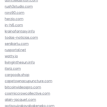
donttellashton.com
rush3studio.com
roro90.com
herzio.com
in-hi5.com
krainafantasy.info
todas-noticias.com
senikartu.com
rusportal.net
watty.io
livinginthesun.info
itsriz.com
cargoods.shop
capetownacupuncture.com
bitcoinvideospro.com
cosmiccrowcollective.com
alain-jacquet.com
gotisouizakayabakeneko.com