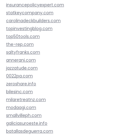
insurancepolicyexpert.com
statkeycompany.com
carolinadeckbuilders.com
topinvestingblog.com
top50tools.com
the-rep.com
saltyfranks.com
annerani.com
jazzatude.com
0022pa.com
zeroshare.info
bilesinc.com
milaretreatnz.com
modaagi.com
smallvilleph.com
galiciasuroeste.info
batallasdeguerra.com