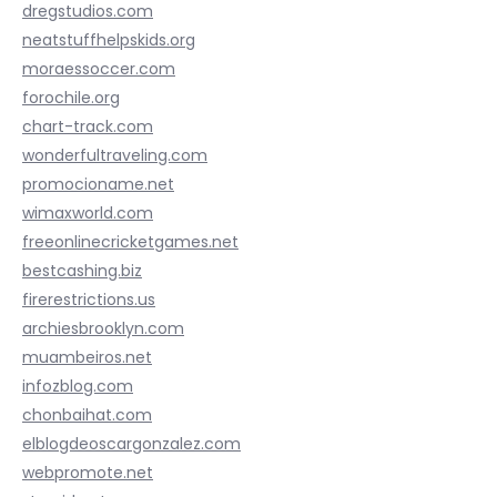
dregstudios.com
neatstuffhelpskids.org
moraessoccer.com
forochile.org
chart-track.com
wonderfultraveling.com
promocioname.net
wimaxworld.com
freeonlinecricketgames.net
bestcashing.biz
firerestrictions.us
archiesbrooklyn.com
muambeiros.net
infozblog.com
chonbaihat.com
elblogdeoscargonzalez.com
webpromote.net