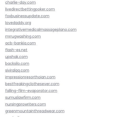
charlie-day.com
livedirectbettingpoker.com
foxbusinessupdate.com
lovedaddy.org
integrativemedicalmassageplano.com
mrrugwashing.com
acb-bankia.com
flash-es.net
upshak.com
backsilo.com
siviralqq.com
impressionresorthoian.com
bestfreakingclothesever.com
falling-film-evaporator.com
sumuslawfirm.com
nursingprowriters.com
greenmountainthreadwear.com