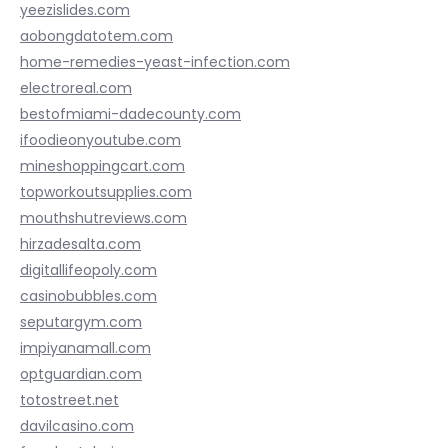
yeezislides.com
aobongdatotem.com
home-remedies-yeast-infection.com
electroreal.com
bestofmiami-dadecounty.com
ifoodieonyoutube.com
mineshoppingcart.com
topworkoutsupplies.com
mouthshutreviews.com
hirzadesalta.com
digitallifeopoly.com
casinobubbles.com
seputargym.com
impiyanamall.com
optguardian.com
totostreet.net
davilcasino.com