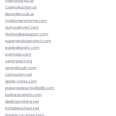
casinoloans5.us
CasinoAuction.us
kipooglecouk.us
mykitchennhome.com
aumoulinvert.com
thefoodiepassport.com
superwindowproject.com
papibakigrafo.com
icanhazjs.com
canimpact.org
goviralstudy.com
cartourism.net
apple-cores.com
pulserasdeactividad10.com
barbaracarlotti.com
desktopmining.net
inthebleachers.net
lexapro-rx-store.com