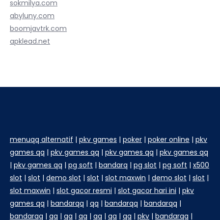
sokmilya.com
abyluny.com
boomjavtrk.com
apklead.net
menuqq alternatif
|
pkv games
|
poker
|
poker online
|
pkv
games qq
|
pkv games qq
|
pkv games qq
|
pkv games qq
|
pkv games qq
|
pg soft
|
bandarq
|
pg slot
|
pg soft
|
x500
slot
|
slot
|
demo slot
|
slot
|
slot maxwin
|
demo slot
|
slot
|
slot maxwin
|
slot gacor resmi
|
slot gacor hari ini
|
pkv
games qq
|
bandarqq
|
qq
|
bandarqq
|
bandarqq
|
bandarqq
|
qq
|
qq
|
qq
|
qq
|
qq
|
qq
|
pkv
|
bandarqq
|