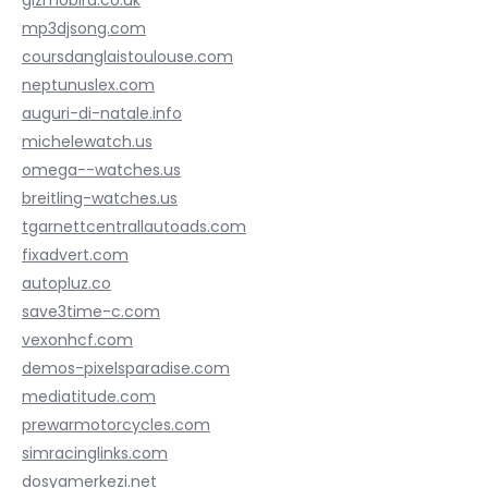
gizmobird.co.uk
mp3djsong.com
coursdanglaistoulouse.com
neptunuslex.com
auguri-di-natale.info
michelewatch.us
omega--watches.us
breitling-watches.us
tgarnettcentrallautoads.com
fixadvert.com
autopluz.co
save3time-c.com
vexonhcf.com
demos-pixelsparadise.com
mediatitude.com
prewarmotorcycles.com
simracinglinks.com
dosyamerkezi.net