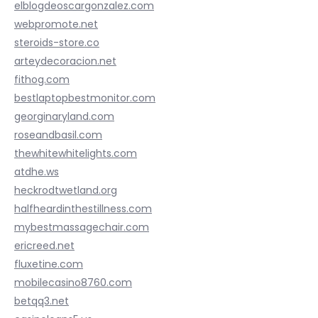
elblogdeoscargonzalez.com
webpromote.net
steroids-store.co
arteydecoracion.net
fithog.com
bestlaptopbestmonitor.com
georginaryland.com
roseandbasil.com
thewhitewhitelights.com
atdhe.ws
heckrodtwetland.org
halfheardinthestillness.com
mybestmassagechair.com
ericreed.net
fluxetine.com
mobilecasino8760.com
betqq3.net