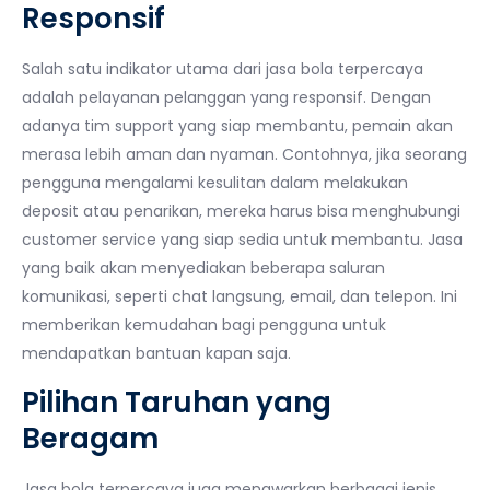
Responsif
Salah satu indikator utama dari jasa bola terpercaya
adalah pelayanan pelanggan yang responsif. Dengan
adanya tim support yang siap membantu, pemain akan
merasa lebih aman dan nyaman. Contohnya, jika seorang
pengguna mengalami kesulitan dalam melakukan
deposit atau penarikan, mereka harus bisa menghubungi
customer service yang siap sedia untuk membantu. Jasa
yang baik akan menyediakan beberapa saluran
komunikasi, seperti chat langsung, email, dan telepon. Ini
memberikan kemudahan bagi pengguna untuk
mendapatkan bantuan kapan saja.
Pilihan Taruhan yang
Beragam
Jasa bola terpercaya juga menawarkan berbagai jenis