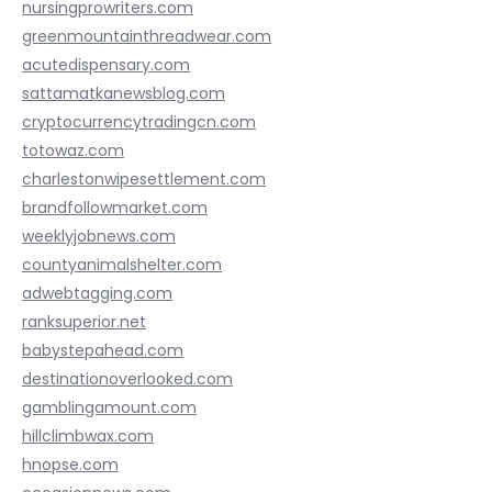
nursingprowriters.com
greenmountainthreadwear.com
acutedispensary.com
sattamatkanewsblog.com
cryptocurrencytradingcn.com
totowaz.com
charlestonwipesettlement.com
brandfollowmarket.com
weeklyjobnews.com
countyanimalshelter.com
adwebtagging.com
ranksuperior.net
babystepahead.com
destinationoverlooked.com
gamblingamount.com
hillclimbwax.com
hnopse.com