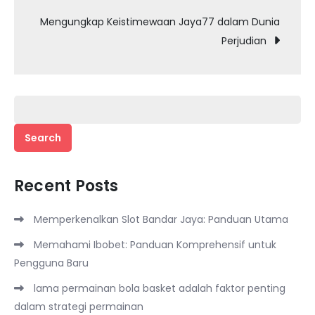
navigation
Mengungkap Keistimewaan Jaya77 dalam Dunia
Perjudian
Search
for:
Recent Posts
Memperkenalkan Slot Bandar Jaya: Panduan Utama
Memahami Ibobet: Panduan Komprehensif untuk
Pengguna Baru
lama permainan bola basket adalah faktor penting
dalam strategi permainan