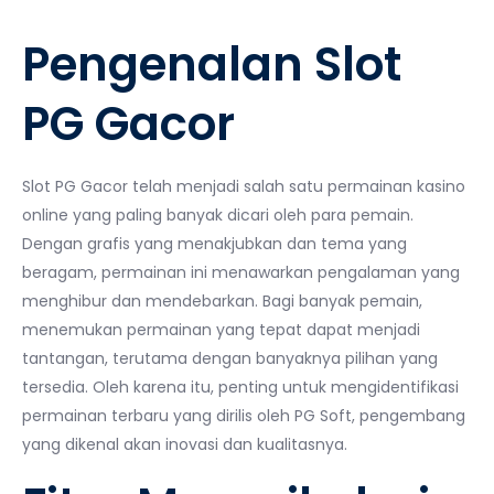
Pengenalan Slot
PG Gacor
Slot PG Gacor telah menjadi salah satu permainan kasino
online yang paling banyak dicari oleh para pemain.
Dengan grafis yang menakjubkan dan tema yang
beragam, permainan ini menawarkan pengalaman yang
menghibur dan mendebarkan. Bagi banyak pemain,
menemukan permainan yang tepat dapat menjadi
tantangan, terutama dengan banyaknya pilihan yang
tersedia. Oleh karena itu, penting untuk mengidentifikasi
permainan terbaru yang dirilis oleh PG Soft, pengembang
yang dikenal akan inovasi dan kualitasnya.