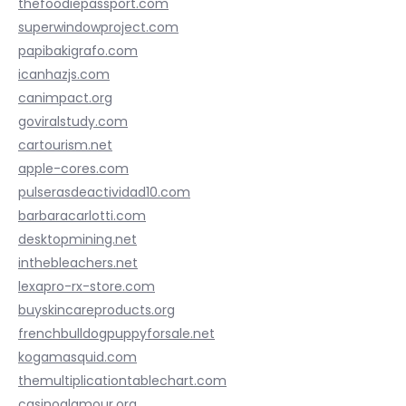
thefoodiepassport.com
superwindowproject.com
papibakigrafo.com
icanhazjs.com
canimpact.org
goviralstudy.com
cartourism.net
apple-cores.com
pulserasdeactividad10.com
barbaracarlotti.com
desktopmining.net
inthebleachers.net
lexapro-rx-store.com
buyskincareproducts.org
frenchbulldogpuppyforsale.net
kogamasquid.com
themultiplicationtablechart.com
casinoglamour.org