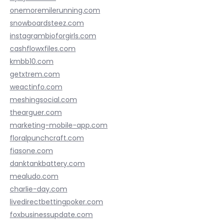
onemoremilerunning.com
snowboardsteez.com
instagrambioforgirls.com
cashflowxfiles.com
kmbb10.com
getxtrem.com
weactinfo.com
meshingsocial.com
thearguer.com
marketing-mobile-app.com
floralpunchcraft.com
fiasone.com
danktankbattery.com
mealudo.com
charlie-day.com
livedirectbettingpoker.com
foxbusinessupdate.com