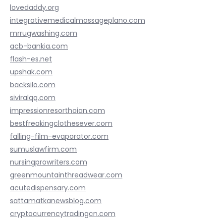
lovedaddy.org
integrativemedicalmassageplano.com
mrrugwashing.com
acb-bankia.com
flash-es.net
upshak.com
backsilo.com
siviralqq.com
impressionresorthoian.com
bestfreakingclothesever.com
falling-film-evaporator.com
sumuslawfirm.com
nursingprowriters.com
greenmountainthreadwear.com
acutedispensary.com
sattamatkanewsblog.com
cryptocurrencytradingcn.com