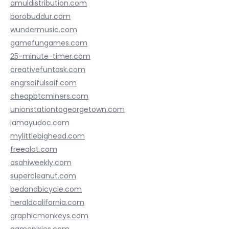
amuldistribution.com
borobuddur.com
wundermusic.com
gamefungames.com
25-minute-timer.com
creativefuntask.com
engrsaifulsaif.com
cheapbtcminers.com
unionstationtogeorgetown.com
iamayudoc.com
mylittlebighead.com
freealot.com
asahiweekly.com
supercleanut.com
bedandbicycle.com
heraldcalifornia.com
graphicmonkeys.com