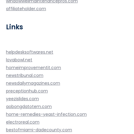
windowwellmaintenancepros.com
affiliateholder.com
Links
helpdesksoftwares.net
lovabowl.net
homeimprovementit.com
newstribunal.com
newsdailymagazines.com
preceptionhub.com
yeezislides.com
aobongdatotem.com
home-remedies-yeast-infection.com
electroreal.com
bestofmiami-dadecounty.com