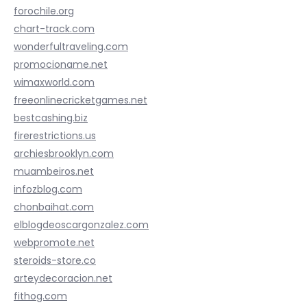
forochile.org
chart-track.com
wonderfultraveling.com
promocioname.net
wimaxworld.com
freeonlinecricketgames.net
bestcashing.biz
firerestrictions.us
archiesbrooklyn.com
muambeiros.net
infozblog.com
chonbaihat.com
elblogdeoscargonzalez.com
webpromote.net
steroids-store.co
arteydecoracion.net
fithog.com