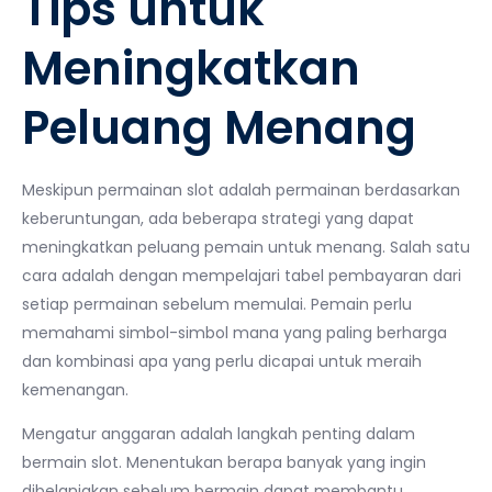
Tips untuk
Meningkatkan
Peluang Menang
Meskipun permainan slot adalah permainan berdasarkan
keberuntungan, ada beberapa strategi yang dapat
meningkatkan peluang pemain untuk menang. Salah satu
cara adalah dengan mempelajari tabel pembayaran dari
setiap permainan sebelum memulai. Pemain perlu
memahami simbol-simbol mana yang paling berharga
dan kombinasi apa yang perlu dicapai untuk meraih
kemenangan.
Mengatur anggaran adalah langkah penting dalam
bermain slot. Menentukan berapa banyak yang ingin
dibelanjakan sebelum bermain dapat membantu