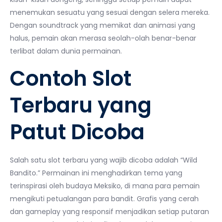
menemukan sesuatu yang sesuai dengan selera mereka.
Dengan soundtrack yang memikat dan animasi yang
halus, pemain akan merasa seolah-olah benar-benar
terlibat dalam dunia permainan.
Contoh Slot
Terbaru yang
Patut Dicoba
Salah satu slot terbaru yang wajib dicoba adalah “Wild
Bandito.” Permainan ini menghadirkan tema yang
terinspirasi oleh budaya Meksiko, di mana para pemain
mengikuti petualangan para bandit. Grafis yang cerah
dan gameplay yang responsif menjadikan setiap putaran