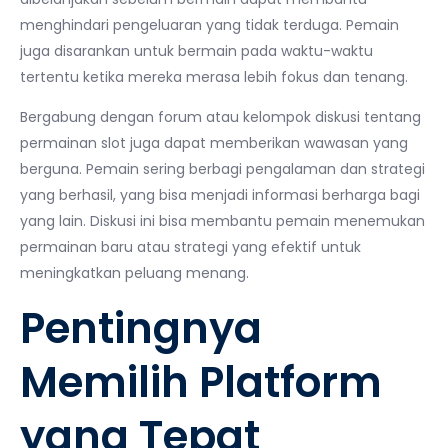
menghindari pengeluaran yang tidak terduga. Pemain
juga disarankan untuk bermain pada waktu-waktu
tertentu ketika mereka merasa lebih fokus dan tenang.
Bergabung dengan forum atau kelompok diskusi tentang
permainan slot juga dapat memberikan wawasan yang
berguna. Pemain sering berbagi pengalaman dan strategi
yang berhasil, yang bisa menjadi informasi berharga bagi
yang lain. Diskusi ini bisa membantu pemain menemukan
permainan baru atau strategi yang efektif untuk
meningkatkan peluang menang.
Pentingnya
Memilih Platform
yang Tepat