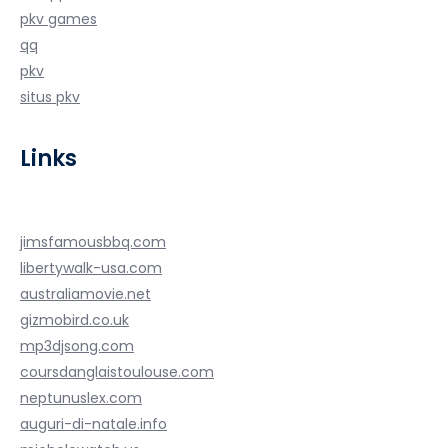
pkv games
qq
pkv
situs pkv
Links
jimsfamousbbq.com
libertywalk-usa.com
australiamovie.net
gizmobird.co.uk
mp3djsong.com
coursdanglaistoulouse.com
neptunuslex.com
auguri-di-natale.info