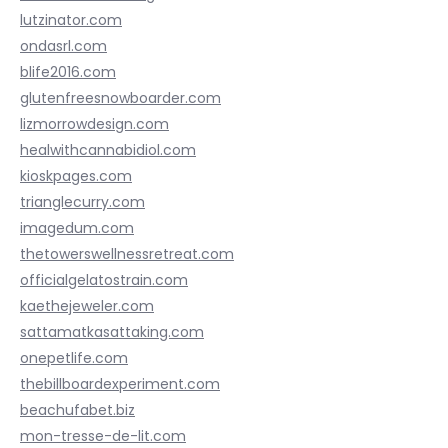
lutzinator.com
ondasrl.com
blife2016.com
glutenfreesnowboarder.com
lizmorrowdesign.com
healwithcannabidiol.com
kioskpages.com
trianglecurry.com
imagedum.com
thetowerswellnessretreat.com
officialgelatostrain.com
kaethejeweler.com
sattamatkasattaking.com
onepetlife.com
thebillboardexperiment.com
beachufabet.biz
mon-tresse-de-lit.com