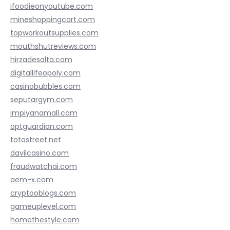
ifoodieonyoutube.com
mineshoppingcart.com
topworkoutsupplies.com
mouthshutreviews.com
hirzadesalta.com
digitallifeopoly.com
casinobubbles.com
seputargym.com
impiyanamall.com
optguardian.com
totostreet.net
davilcasino.com
fraudwatchai.com
aem-x.com
cryptooblogs.com
gameuplevel.com
homethestyle.com