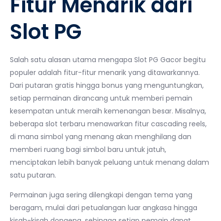
Fitur Menarik dari
Slot PG
Salah satu alasan utama mengapa Slot PG Gacor begitu
populer adalah fitur-fitur menarik yang ditawarkannya.
Dari putaran gratis hingga bonus yang menguntungkan,
setiap permainan dirancang untuk memberi pemain
kesempatan untuk meraih kemenangan besar. Misalnya,
beberapa slot terbaru menawarkan fitur cascading reels,
di mana simbol yang menang akan menghilang dan
memberi ruang bagi simbol baru untuk jatuh,
menciptakan lebih banyak peluang untuk menang dalam
satu putaran.
Permainan juga sering dilengkapi dengan tema yang
beragam, mulai dari petualangan luar angkasa hingga
kisah-kisah dongeng, sehingga setiap pemain dapat