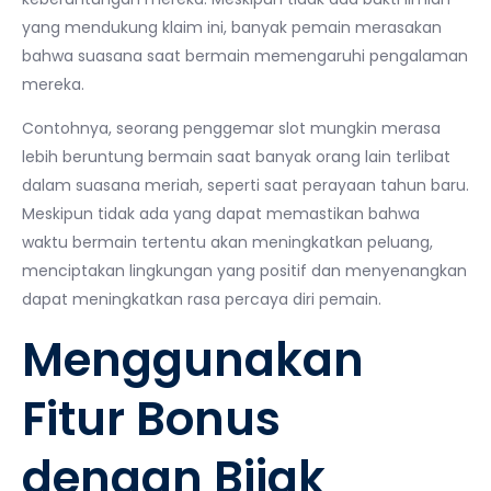
yang mendukung klaim ini, banyak pemain merasakan
bahwa suasana saat bermain memengaruhi pengalaman
mereka.
Contohnya, seorang penggemar slot mungkin merasa
lebih beruntung bermain saat banyak orang lain terlibat
dalam suasana meriah, seperti saat perayaan tahun baru.
Meskipun tidak ada yang dapat memastikan bahwa
waktu bermain tertentu akan meningkatkan peluang,
menciptakan lingkungan yang positif dan menyenangkan
dapat meningkatkan rasa percaya diri pemain.
Menggunakan
Fitur Bonus
dengan Bijak