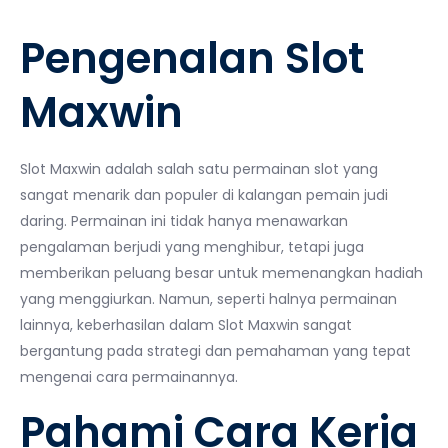
Pengenalan Slot
Maxwin
Slot Maxwin adalah salah satu permainan slot yang
sangat menarik dan populer di kalangan pemain judi
daring. Permainan ini tidak hanya menawarkan
pengalaman berjudi yang menghibur, tetapi juga
memberikan peluang besar untuk memenangkan hadiah
yang menggiurkan. Namun, seperti halnya permainan
lainnya, keberhasilan dalam Slot Maxwin sangat
bergantung pada strategi dan pemahaman yang tepat
mengenai cara permainannya.
Pahami Cara Kerja