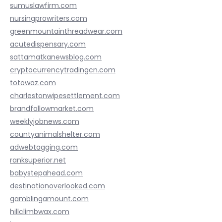
sumuslawfirm.com
nursingprowriters.com
greenmountainthreadwear.com
acutedispensary.com
sattamatkanewsblog.com
cryptocurrencytradingcn.com
totowaz.com
charlestonwipesettlement.com
brandfollowmarket.com
weeklyjobnews.com
countyanimalshelter.com
adwebtagging.com
ranksuperior.net
babystepahead.com
destinationoverlooked.com
gamblingamount.com
hillclimbwax.com