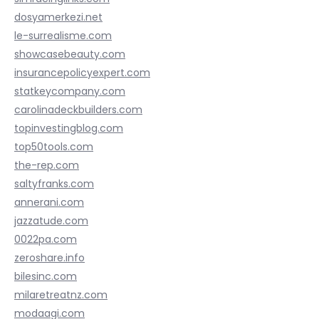
dosyamerkezi.net
le-surrealisme.com
showcasebeauty.com
insurancepolicyexpert.com
statkeycompany.com
carolinadeckbuilders.com
topinvestingblog.com
top50tools.com
the-rep.com
saltyfranks.com
annerani.com
jazzatude.com
0022pa.com
zeroshare.info
bilesinc.com
milaretreatnz.com
modaagi.com