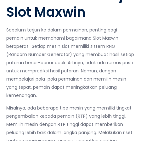
Slot Maxwin
Sebelum terjun ke dalam permainan, penting bagi
pemain untuk memahami bagaimana Slot Maxwin
beroperasi. Setiap mesin slot memiliki sistem RNG
(Random Number Generator) yang membuat hasil setiap
putaran benar-benar acak. Artinya, tidak ada rumus pasti
untuk memprediksi hasil putaran. Namun, dengan
mempelajari pola-pola permainan dan memilih mesin
yang tepat, pemain dapat meningkatkan peluang
kemenangan.
Misalnya, ada beberapa tipe mesin yang memiliki tingkat
pengembalian kepada pemain (RTP) yang lebih tinggi.
Memilih mesin dengan RTP tinggi dapat memberikan
peluang lebih baik dalam jangka panjang. Melakukan riset
tentang mesin-mesin tersebut sangatlah penting