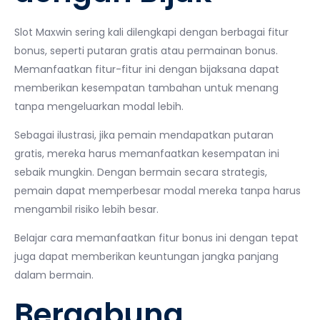
Slot Maxwin sering kali dilengkapi dengan berbagai fitur
bonus, seperti putaran gratis atau permainan bonus.
Memanfaatkan fitur-fitur ini dengan bijaksana dapat
memberikan kesempatan tambahan untuk menang
tanpa mengeluarkan modal lebih.
Sebagai ilustrasi, jika pemain mendapatkan putaran
gratis, mereka harus memanfaatkan kesempatan ini
sebaik mungkin. Dengan bermain secara strategis,
pemain dapat memperbesar modal mereka tanpa harus
mengambil risiko lebih besar.
Belajar cara memanfaatkan fitur bonus ini dengan tepat
juga dapat memberikan keuntungan jangka panjang
dalam bermain.
Bergabung