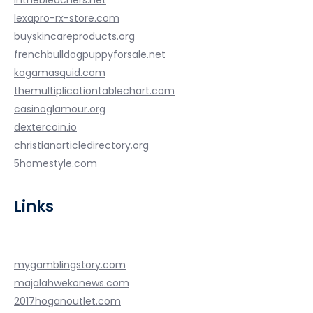
inthebleachers.net
lexapro-rx-store.com
buyskincareproducts.org
frenchbulldogpuppyforsale.net
kogamasquid.com
themultiplicationtablechart.com
casinoglamour.org
dextercoin.io
christianarticledirectory.org
5homestyle.com
Links
mygamblingstory.com
majalahwekonews.com
2017hoganoutlet.com