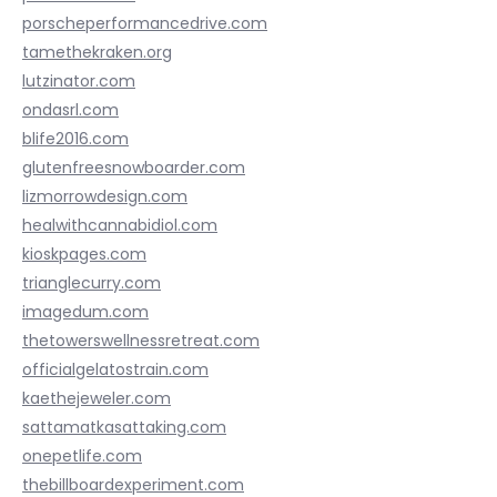
porscheperformancedrive.com
tamethekraken.org
lutzinator.com
ondasrl.com
blife2016.com
glutenfreesnowboarder.com
lizmorrowdesign.com
healwithcannabidiol.com
kioskpages.com
trianglecurry.com
imagedum.com
thetowerswellnessretreat.com
officialgelatostrain.com
kaethejeweler.com
sattamatkasattaking.com
onepetlife.com
thebillboardexperiment.com