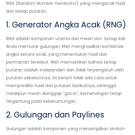
RNG (Random Number Generator) yang mengacak hasil
dari setiap putaran.
1. Generator Angka Acak (RNG)
RNG adalah komponen utama dari mesin slot. Setiap kali
Anda memutar gulungan, RNG menghasilkan kombinasi
angka secara acak, yang menentukan hasil dari
permainan tersebut. RNG memastikan bahwa setiap
putaran adalah independen dan tidak terpengaruh oleh
putaran sebelumnya. Ini berarti tidak ada cara untuk
memprediksi hasil dari putaran berikutnya, sehingga
meskipun mesin dianggap “gacor”, kemenangan tetap
tergantung pada keberuntungan.
2. Gulungan dan Paylines
Gulungan adalah komponen yang menampilkan simbol-