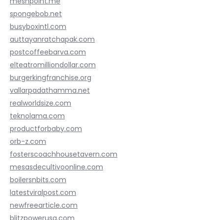
meshpoint.me
spongebob.net
busyboxintl.com
auttayanratchapak.com
postcoffeebarva.com
elteatromilliondollar.com
burgerkingfranchise.org
vallarpadathamma.net
realworldsize.com
teknolama.com
productforbaby.com
orb-z.com
fosterscoachhousetavern.com
mesasdecultivoonline.com
boilersnbits.com
latestviralpost.com
newfreearticle.com
blitzpowerusa.com