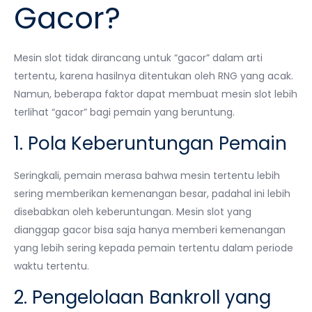
Gacor?
Mesin slot tidak dirancang untuk “gacor” dalam arti
tertentu, karena hasilnya ditentukan oleh RNG yang acak.
Namun, beberapa faktor dapat membuat mesin slot lebih
terlihat “gacor” bagi pemain yang beruntung.
1. Pola Keberuntungan Pemain
Seringkali, pemain merasa bahwa mesin tertentu lebih
sering memberikan kemenangan besar, padahal ini lebih
disebabkan oleh keberuntungan. Mesin slot yang
dianggap gacor bisa saja hanya memberi kemenangan
yang lebih sering kepada pemain tertentu dalam periode
waktu tertentu.
2. Pengelolaan Bankroll yang