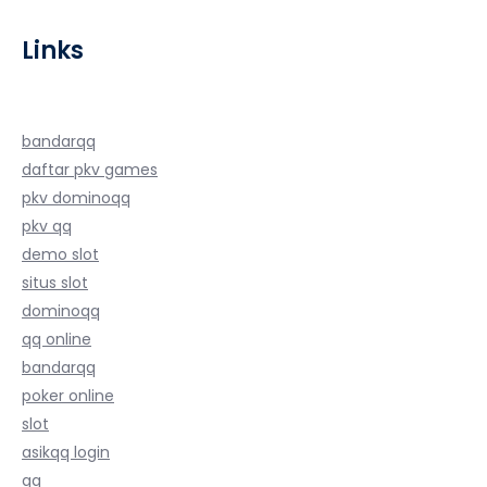
Links
bandarqq
daftar pkv games
pkv dominoqq
pkv qq
demo slot
situs slot
dominoqq
qq online
bandarqq
poker online
slot
asikqq login
qq