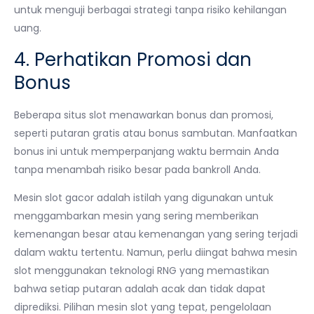
untuk menguji berbagai strategi tanpa risiko kehilangan
uang.
4. Perhatikan Promosi dan
Bonus
Beberapa situs slot menawarkan bonus dan promosi,
seperti putaran gratis atau bonus sambutan. Manfaatkan
bonus ini untuk memperpanjang waktu bermain Anda
tanpa menambah risiko besar pada bankroll Anda.
Mesin slot gacor adalah istilah yang digunakan untuk
menggambarkan mesin yang sering memberikan
kemenangan besar atau kemenangan yang sering terjadi
dalam waktu tertentu. Namun, perlu diingat bahwa mesin
slot menggunakan teknologi RNG yang memastikan
bahwa setiap putaran adalah acak dan tidak dapat
diprediksi. Pilihan mesin slot yang tepat, pengelolaan