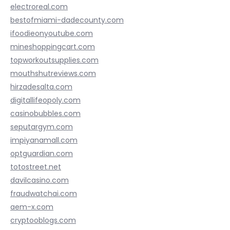
electroreal.com
bestofmiami-dadecounty.com
ifoodieonyoutube.com
mineshoppingcart.com
topworkoutsupplies.com
mouthshutreviews.com
hirzadesalta.com
digitallifeopoly.com
casinobubbles.com
seputargym.com
impiyanamall.com
optguardian.com
totostreet.net
davilcasino.com
fraudwatchai.com
aem-x.com
cryptooblogs.com