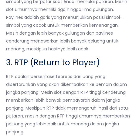
simbol yang berputar saat Anda memulai putaran. Mesin
slot umumnya memiliki tiga hingga lima gulungan.
Paylines adalah garis yang menunjukkan posisi simbol-
simbol yang cocok untuk memberikan kemenangan.
Mesin dengan lebih banyak gulungan dan paylines
cenderung menawarkan lebih banyak peluang untuk
menang, meskipun hasilnya lebih acak.
3. RTP (Return to Player)
RTP adalah persentase teoretis dari uang yang
dipertaruhkan yang akan dikembalikan ke pemain dalam
jangka panjang. Mesin slot dengan RTP tinggi cenderung
memberikan lebih banyak pembayaran dalam jangka
panjang. Meskipun RTP tidak memengaruhi hasil dari satu
putaran, mesin dengan RTP tinggi umumnya memberikan
peluang yang lebih baik untuk menang dalam jangka
panjang.