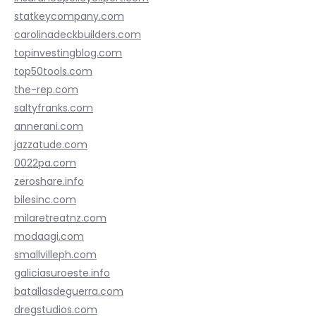
statkeycompany.com
carolinadeckbuilders.com
topinvestingblog.com
top50tools.com
the-rep.com
saltyfranks.com
annerani.com
jazzatude.com
0022pa.com
zeroshare.info
bilesinc.com
milaretreatnz.com
modaagi.com
smallvilleph.com
galiciasuroeste.info
batallasdeguerra.com
dregstudios.com