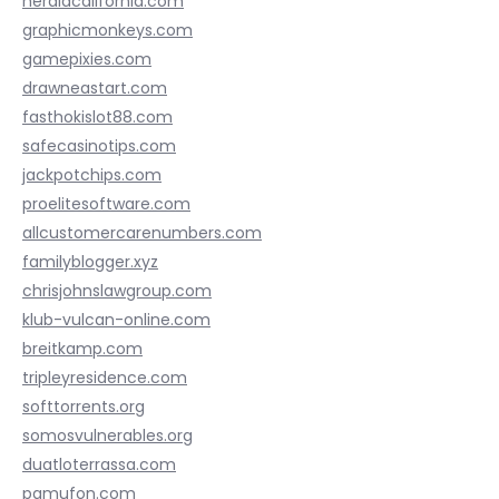
heraldcalifornia.com
graphicmonkeys.com
gamepixies.com
drawneastart.com
fasthokislot88.com
safecasinotips.com
jackpotchips.com
proelitesoftware.com
allcustomercarenumbers.com
familyblogger.xyz
chrisjohnslawgroup.com
klub-vulcan-online.com
breitkamp.com
tripleyresidence.com
softtorrents.org
somosvulnerables.org
duatloterrassa.com
pamufon.com