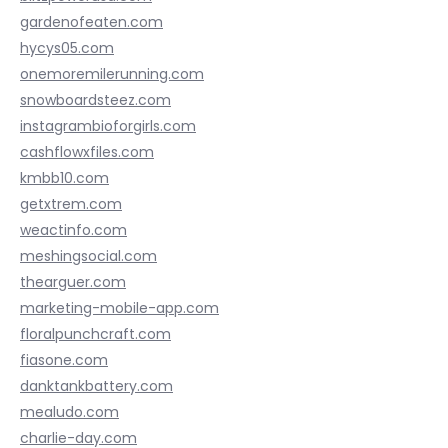
gardenofeaten.com
hycys05.com
onemoremilerunning.com
snowboardsteez.com
instagrambioforgirls.com
cashflowxfiles.com
kmbb10.com
getxtrem.com
weactinfo.com
meshingsocial.com
thearguer.com
marketing-mobile-app.com
floralpunchcraft.com
fiasone.com
danktankbattery.com
mealudo.com
charlie-day.com