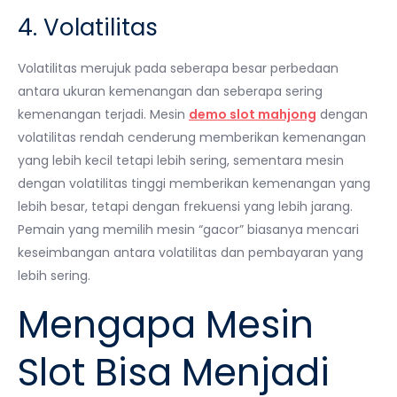
4. Volatilitas
Volatilitas merujuk pada seberapa besar perbedaan
antara ukuran kemenangan dan seberapa sering
kemenangan terjadi. Mesin
demo slot mahjong
dengan
volatilitas rendah cenderung memberikan kemenangan
yang lebih kecil tetapi lebih sering, sementara mesin
dengan volatilitas tinggi memberikan kemenangan yang
lebih besar, tetapi dengan frekuensi yang lebih jarang.
Pemain yang memilih mesin “gacor” biasanya mencari
keseimbangan antara volatilitas dan pembayaran yang
lebih sering.
Mengapa Mesin
Slot Bisa Menjadi