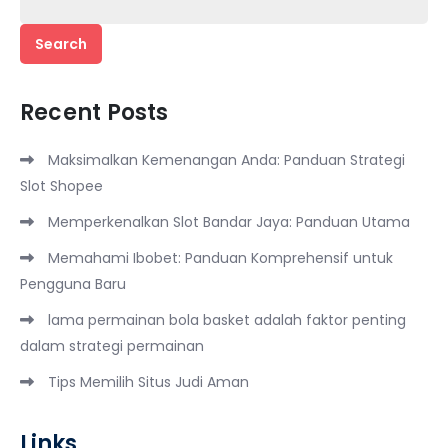
for:
Recent Posts
Maksimalkan Kemenangan Anda: Panduan Strategi
Slot Shopee
Memperkenalkan Slot Bandar Jaya: Panduan Utama
Memahami Ibobet: Panduan Komprehensif untuk
Pengguna Baru
lama permainan bola basket adalah faktor penting
dalam strategi permainan
Tips Memilih Situs Judi Aman
Links