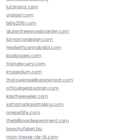
lutzinator.com
ondasrl.com
blife2016.com
glutenfreesnowboarder.com
lizmorrowdesign.com
healwithcannabidiol.com
kioskpages.com
trianglecurry.com
imagedum.com
thetowerswellnessretreat.com
officialgelatostrain.com
kaethejeweler.com
sattamatkasattaking.com
onepetlife.com
thebillboardexperiment.com
beachufabet.biz
mon-tresse-de-lit.com