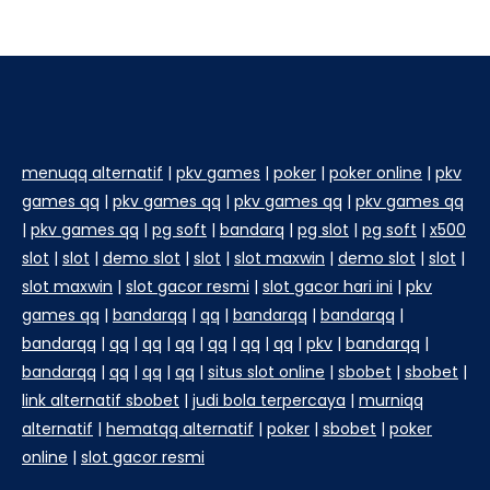
menuqq alternatif
|
pkv games
|
poker
|
poker online
|
pkv
games qq
|
pkv games qq
|
pkv games qq
|
pkv games qq
|
pkv games qq
|
pg soft
|
bandarq
|
pg slot
|
pg soft
|
x500
slot
|
slot
|
demo slot
|
slot
|
slot maxwin
|
demo slot
|
slot
|
slot maxwin
|
slot gacor resmi
|
slot gacor hari ini
|
pkv
games qq
|
bandarqq
|
qq
|
bandarqq
|
bandarqq
|
bandarqq
|
qq
|
qq
|
qq
|
qq
|
qq
|
qq
|
pkv
|
bandarqq
|
bandarqq
|
qq
|
qq
|
qq
|
situs slot online
|
sbobet
|
sbobet
|
link alternatif sbobet
|
judi bola terpercaya
|
murniqq
alternatif
|
hematqq alternatif
|
poker
|
sbobet
|
poker
online
|
slot gacor resmi