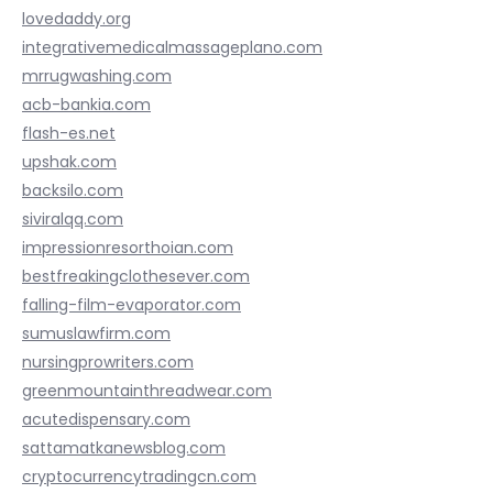
lovedaddy.org
integrativemedicalmassageplano.com
mrrugwashing.com
acb-bankia.com
flash-es.net
upshak.com
backsilo.com
siviralqq.com
impressionresorthoian.com
bestfreakingclothesever.com
falling-film-evaporator.com
sumuslawfirm.com
nursingprowriters.com
greenmountainthreadwear.com
acutedispensary.com
sattamatkanewsblog.com
cryptocurrencytradingcn.com