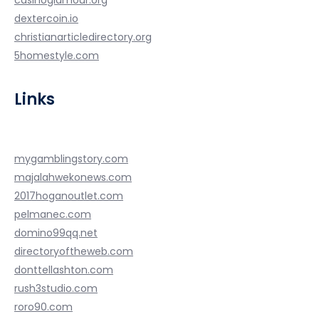
casinoglamour.org
dextercoin.io
christianarticledirectory.org
5homestyle.com
Links
mygamblingstory.com
majalahwekonews.com
2017hoganoutlet.com
pelmanec.com
domino99qq.net
directoryoftheweb.com
donttellashton.com
rush3studio.com
roro90.com