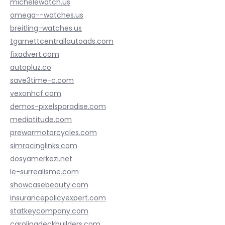
michelewatch.us
omega--watches.us
breitling-watches.us
tgarnettcentrallautoads.com
fixadvert.com
autopluz.co
save3time-c.com
vexonhcf.com
demos-pixelsparadise.com
mediatitude.com
prewarmotorcycles.com
simracinglinks.com
dosyamerkezi.net
le-surrealisme.com
showcasebeauty.com
insurancepolicyexpert.com
statkeycompany.com
carolinadeckbuilders.com