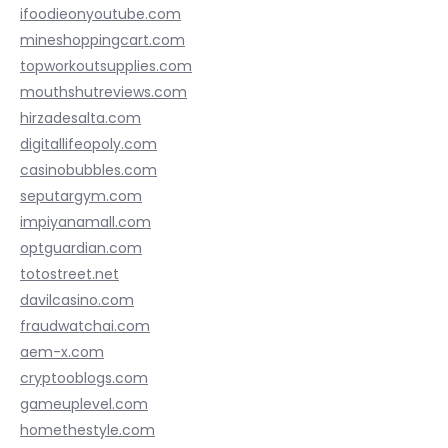
ifoodieonyoutube.com
mineshoppingcart.com
topworkoutsupplies.com
mouthshutreviews.com
hirzadesalta.com
digitallifeopoly.com
casinobubbles.com
seputargym.com
impiyanamall.com
optguardian.com
totostreet.net
davilcasino.com
fraudwatchai.com
aem-x.com
cryptooblogs.com
gameuplevel.com
homethestyle.com