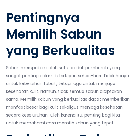
Pentingnya
Memilih Sabun
yang Berkualitas
Sabun merupakan salah satu produk pembersih yang
sangat penting dalam kehidupan sehari-hari. Tidak hanya
untuk kebersihan tubuh, tetapi juga untuk menjaga
kesehatan kulit. Namun, tidak semua sabun diciptakan
sama. Memilih sabun yang berkualitas dapat memberikan
manfaat besar bagi kulit sekaligus menjaga kesehatan
secara keseluruhan. Oleh karena itu, penting bagi kita
untuk memahami cara memilih sabun yang tepat.