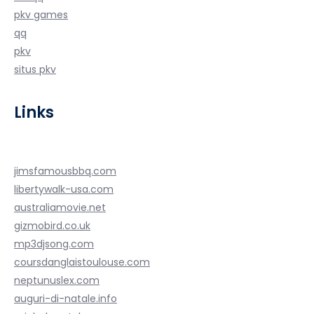
pkv games
qq
pkv
situs pkv
Links
jimsfamousbbq.com
libertywalk-usa.com
australiamovie.net
gizmobird.co.uk
mp3djsong.com
coursdanglaistoulouse.com
neptunuslex.com
auguri-di-natale.info