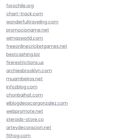
forochile.org
chart-track.com
wonderfultraveling.com
promocioname.net
wimaxworld.com
freeonlinecricketgames.net
bestcashing.biz
firerestrictions.us
archiesbrooklyn.com
muambeiros.net
infozblog.com
chonbaihat.com
elblogdeoscargonzalez.com
webpromote.net
steroids-store.co
arteydecoracion.net
fithog.com