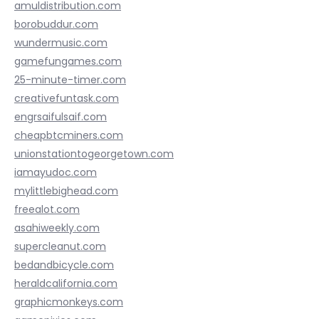
amuldistribution.com
borobuddur.com
wundermusic.com
gamefungames.com
25-minute-timer.com
creativefuntask.com
engrsaifulsaif.com
cheapbtcminers.com
unionstationtogeorgetown.com
iamayudoc.com
mylittlebighead.com
freealot.com
asahiweekly.com
supercleanut.com
bedandbicycle.com
heraldcalifornia.com
graphicmonkeys.com