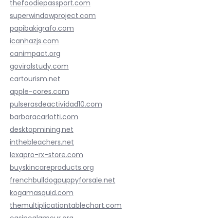
thefoodiepassport.com
superwindowproject.com
papibakigrafo.com
icanhazjs.com
canimpact.org
goviralstudy.com
cartourism.net
apple-cores.com
pulserasdeactividad10.com
barbaracarlotti.com
desktopmining.net
inthebleachers.net
lexapro-rx-store.com
buyskincareproducts.org
frenchbulldogpuppyforsale.net
kogamasquid.com
themultiplicationtablechart.com