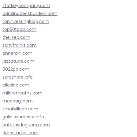
statkeycompany.com
carolinadeckbuilders.com
topinvestingblog.com
top50tools.com
the-rep.com
saltyfranks.com
annerani.com
jazzatude.com
0022pa.com
zeroshare.info
bilesinc.com
milaretreatnz.com
modaagi.com
smallvilleph.com
galiciasuroeste.info
batallasdeguerra.com
dregstudios.com