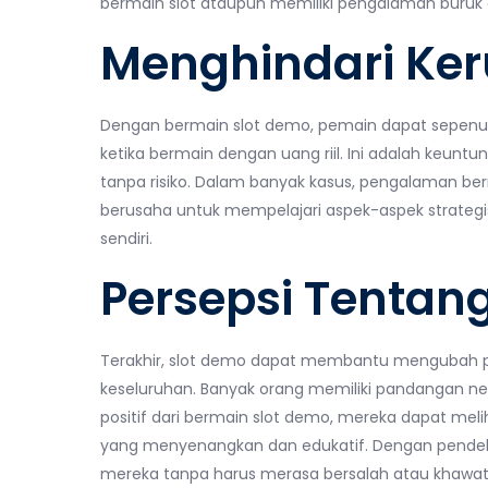
bermain slot ataupun memiliki pengalaman buruk d
Menghindari Ker
Dengan bermain slot demo, pemain dapat sepenuhn
ketika bermain dengan uang riil. Ini adalah keu
tanpa risiko. Dalam banyak kasus, pengalaman ber
berusaha untuk mempelajari aspek-aspek strate
sendiri.
Persepsi Tentan
Terakhir, slot demo dapat membantu mengubah pe
keseluruhan. Banyak orang memiliki pandangan ne
positif dari bermain slot demo, mereka dapat me
yang menyenangkan dan edukatif. Dengan pendek
mereka tanpa harus merasa bersalah atau khawati