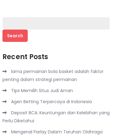
Search
for:
Recent Posts
lama permainan bola basket adalah faktor
penting dalam strategi permainan
Tips Memilih Situs Judi Aman
Agen Betting Terpercaya di Indonesia
Deposit BCA: Keuntungan dan Kelebihan yang
Perlu Diketahui
Mengenal Parlay Dalam Taruhan Olahraga