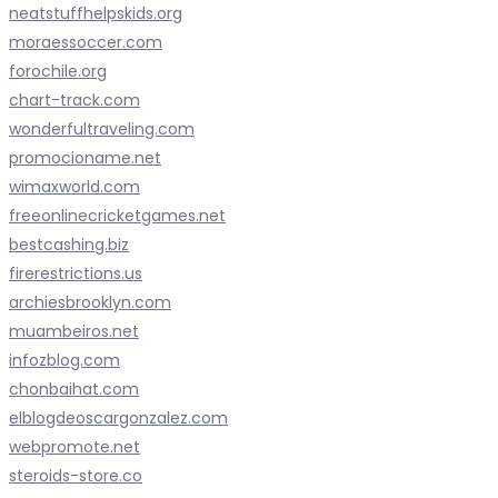
neatstuffhelpskids.org
moraessoccer.com
forochile.org
chart-track.com
wonderfultraveling.com
promocioname.net
wimaxworld.com
freeonlinecricketgames.net
bestcashing.biz
firerestrictions.us
archiesbrooklyn.com
muambeiros.net
infozblog.com
chonbaihat.com
elblogdeoscargonzalez.com
webpromote.net
steroids-store.co