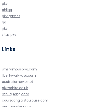
pkv
ahliqq
pkv games
qq
pkv
situs pkv
Links
jimsfamousbbq.com
libertywalk-usa.com
australiamovie.net
gizmobird.co.uk
mp3djsong.com
coursdanglaistoulouse.com
neptunuslex.com