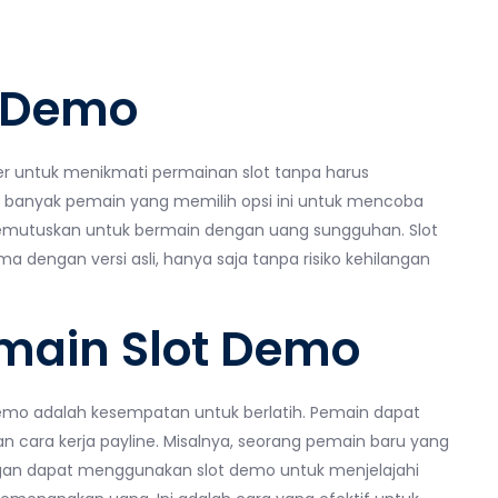
t Demo
r untuk menikmati permainan slot tanpa harus
, banyak pemain yang memilih opsi ini untuk mencoba
emutuskan untuk bermain dengan uang sungguhan. Slot
engan versi asli, hanya saja tanpa risiko kehilangan
main Slot Demo
emo adalah kesempatan untuk berlatih. Pemain dapat
cara kerja payline. Misalnya, seorang pemain baru yang
gan dapat menggunakan slot demo untuk menjelajahi