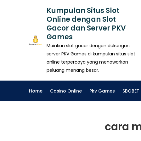
Skip
Kumpulan Situs Slot
to
Online dengan Slot
content
Gacor dan Server PKV
Games
Mainkan slot gacor dengan dukungan
server PKV Games di kumpulan situs slot
online terpercaya yang menawarkan
peluang menang besar.
Home
Casino Online
Pkv Games
SBOBET
cara m